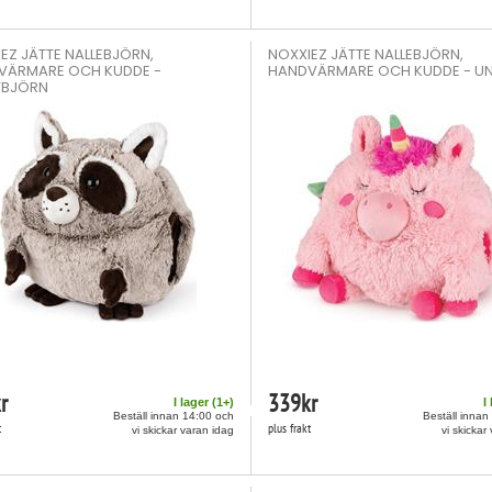
EZ JÄTTE NALLEBJÖRN,
NOXXIEZ JÄTTE NALLEBJÖRN,
VÄRMARE OCH KUDDE -
HANDVÄRMARE OCH KUDDE - U
TBJÖRN
r
339
kr
I lager (
1
+)
I
Beställ innan 14:00 och
Beställ innan
t
plus frakt
vi skickar varan idag
vi skickar