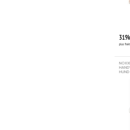
319
k
plus frak
NOXXI
HAND
HUND