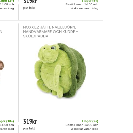
319
kr
 lager (
3
+)
I lager (
5
+)
 14:00 och
Beställ innan 14:00 och
plus frakt
 varan idag
vi skickar varan idag
NOXXIEZ JÄTTE NALLEBJÖRN,
EN
HANDVÄRMARE OCH KUDDE -
SKÖLDPADDA
319
kr
ager (
10
+)
I lager (
2
+)
 14:00 och
Beställ innan 14:00 och
plus frakt
 varan idag
vi skickar varan idag