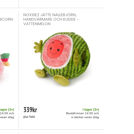
NOXXIEZ JÄTTE NALLEBJÖRN,
NICORN
HANDVÄRMARE OCH KUDDE -
VATTENMELON
339
kr
 lager (
3
+)
I lager (
3
+)
 14:00 och
Beställ innan 14:00 och
plus frakt
 varan idag
vi skickar varan idag