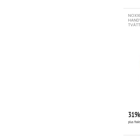
NOXXI
HAND
TVÄT
319
k
plus frak