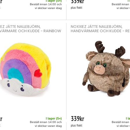
r
339
kr
I lager (
5
+)
I
Beställ innan 14:00 och
Beställ innan
t
plus frakt
vi skickar varan idag
vi skickar
EZ JÄTTE NALLEBJÖRN,
NOXXIEZ JÄTTE NALLEBJÖRN,
VÄRMARE OCH KUDDE - RAINBOW
HANDVÄRMARE OCH KUDDE - R
r
339
kr
I lager (
5
+)
I l
Beställ innan 14:00 och
Beställ innan
t
plus frakt
vi skickar varan idag
vi skickar