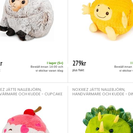
r
279
kr
I lager (
5
+)
I
Beställ innan 14:00 och
Beställ innan
t
plus frakt
vi skickar varan idag
vi skickar
EZ JÄTTE NALLEBJÖRN,
NOXXIEZ JÄTTE NALLEBJÖRN,
VÄRMARE OCH KUDDE - CUPCAKE
HANDVÄRMARE OCH KUDDE - D