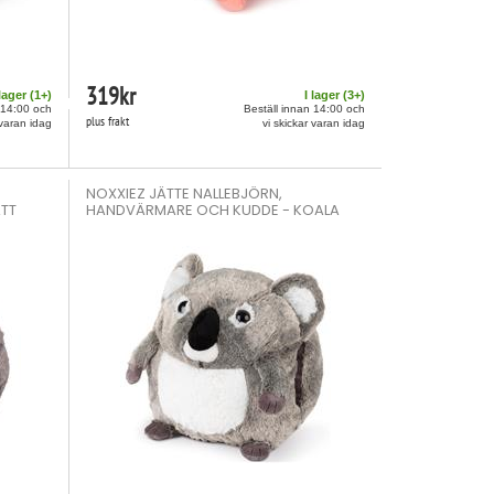
319
kr
 lager (
1
+)
I lager (
3
+)
 14:00 och
Beställ innan 14:00 och
plus frakt
 varan idag
vi skickar varan idag
NOXXIEZ JÄTTE NALLEBJÖRN,
TT
HANDVÄRMARE OCH KUDDE - KOALA