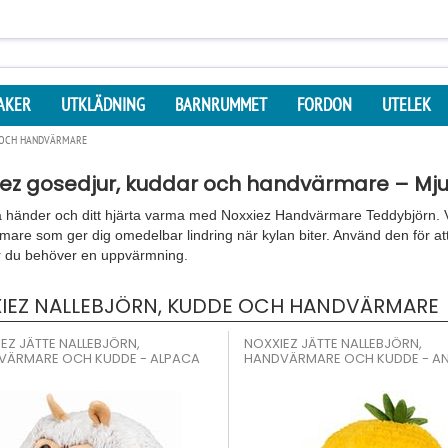
AKER
UTKLÄDNING
BARNRUMMET
FORDON
UTELEK
E OCH HANDVÄRMARE
iez gosedjur, kuddar och handvärmare – Mj
a händer och ditt hjärta varma med Noxxiez Handvärmare Teddybjörn. 
are som ger dig omedelbar lindring när kylan biter. Använd den för att 
r du behöver en uppvärmning.
IEZ NALLEBJÖRN, KUDDE OCH HANDVÄRMARE
EZ JÄTTE NALLEBJÖRN,
NOXXIEZ JÄTTE NALLEBJÖRN,
VÄRMARE OCH KUDDE - ALPACA
HANDVÄRMARE OCH KUDDE - A