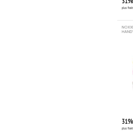
319
k
plus frak
NOXXI
HAND
319
k
plus frak