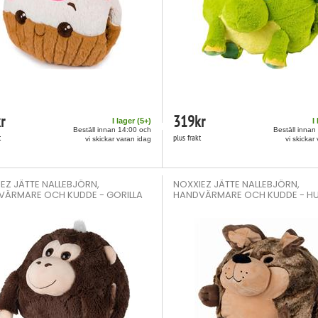
r
319
kr
I lager (
5
+)
I
Beställ innan 14:00 och
Beställ innan
t
plus frakt
vi skickar varan idag
vi skickar
EZ JÄTTE NALLEBJÖRN,
NOXXIEZ JÄTTE NALLEBJÖRN,
VÄRMARE OCH KUDDE - GORILLA
HANDVÄRMARE OCH KUDDE - H