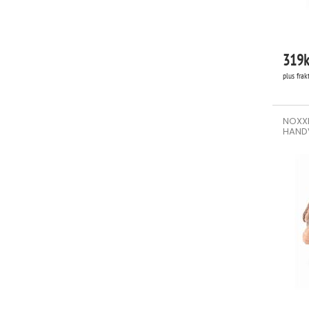
319
k
plus frak
NOXXI
HAND