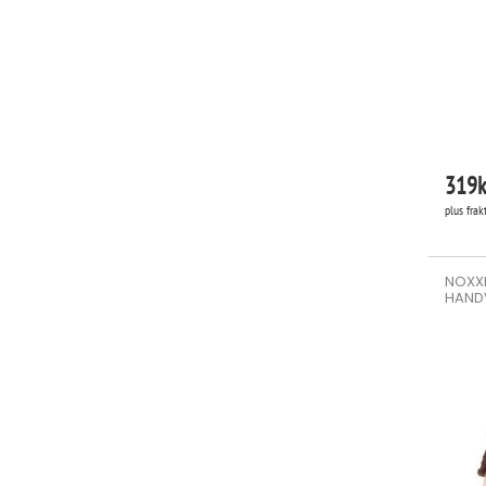
319
k
plus frak
NOXXI
HAND