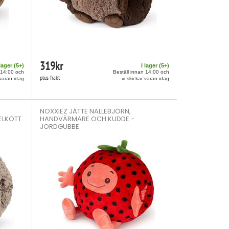
319
kr
 lager (
5
+)
I lager (
5
+)
 14:00 och
Beställ innan 14:00 och
plus frakt
 varan idag
vi skickar varan idag
NOXXIEZ JÄTTE NALLEBJÖRN,
ELKOTT
HANDVÄRMARE OCH KUDDE -
JORDGUBBE