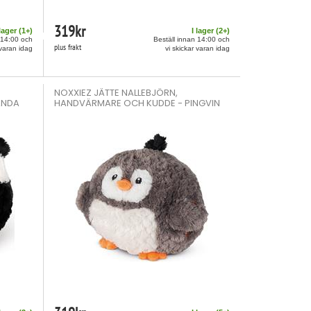
319
kr
 lager (
1
+)
I lager (
2
+)
 14:00 och
Beställ innan 14:00 och
plus frakt
 varan idag
vi skickar varan idag
NOXXIEZ JÄTTE NALLEBJÖRN,
ANDA
HANDVÄRMARE OCH KUDDE - PINGVIN