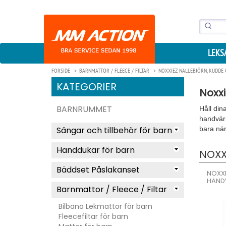
LEKS
FORSIDE
BARNMATTOR / FLEECE / FILTAR
NOXXIEZ NALLEBJÖRN, KUDD
KATEGORIER
Noxx
BARNRUMMET
Håll din
handvärm
Sängar och tillbehör för barn
bara nä
Handdukar för barn
NOXX
Bäddset Påslakanset
NOXXI
HAND
Barnmattor / Fleece / Filtar
Bilbana Lekmattor för barn
Fleecefiltar för barn