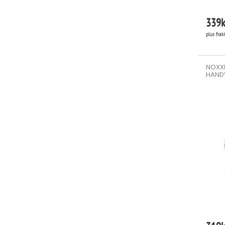
339
k
plus frak
NOXXI
HAND