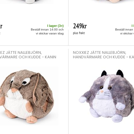
r
249
kr
I lager (
3
+)
I
Beställ innan 14:00 och
Beställ innan
t
plus frakt
vi skickar varan idag
vi skickar
EZ JÄTTE NALLEBJÖRN,
NOXXIEZ JÄTTE NALLEBJÖRN,
VÄRMARE OCH KUDDE - KANIN
HANDVÄRMARE OCH KUDDE - KA