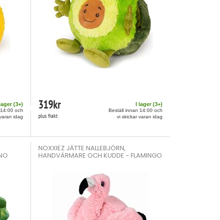
319
kr
 lager (
3
+)
I lager (
3
+)
 14:00 och
Beställ innan 14:00 och
plus frakt
 varan idag
vi skickar varan idag
NOXXIEZ JÄTTE NALLEBJÖRN,
INO
HANDVÄRMARE OCH KUDDE - FLAMINGO