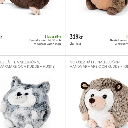
r
319
kr
I lager (
5
+)
I
Beställ innan 14:00 och
Beställ innan
t
plus frakt
vi skickar varan idag
vi skickar
EZ JÄTTE NALLEBJÖRN,
NOXXIEZ JÄTTE NALLEBJÖRN,
VÄRMARE OCH KUDDE - HUSKY
HANDVÄRMARE OCH KUDDE - IG