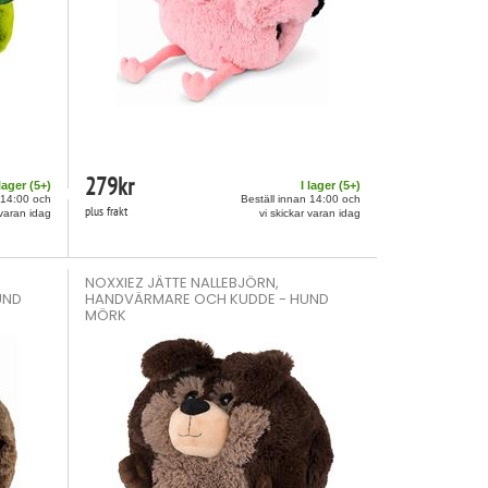
279
kr
 lager (
5
+)
I lager (
5
+)
 14:00 och
Beställ innan 14:00 och
plus frakt
 varan idag
vi skickar varan idag
NOXXIEZ JÄTTE NALLEBJÖRN,
UND
HANDVÄRMARE OCH KUDDE - HUND
MÖRK