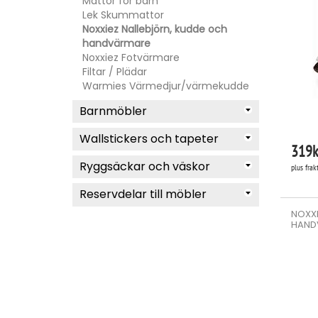
Mattor för barn
Lek Skummattor
Noxxiez Nallebjörn, kudde och
handvärmare
Noxxiez Fotvärmare
Filtar / Plädar
Warmies Värmedjur/värmekudde
Barnmöbler
Wallstickers och tapeter
319
k
Ryggsäckar och väskor
plus frak
Reservdelar till möbler
NOXXI
HAND