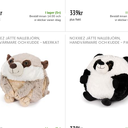
r
339
kr
I lager (
5
+)
I
Beställ innan 14:00 och
Beställ innan
t
plus frakt
vi skickar varan idag
vi skickar
EZ JÄTTE NALLEBJÖRN,
NOXXIEZ JÄTTE NALLEBJÖRN,
VÄRMARE OCH KUDDE - MEERKAT
HANDVÄRMARE OCH KUDDE - P