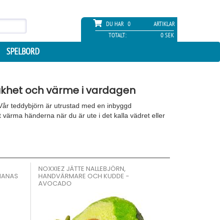
DU HAR
0
ARTIKLAR
TOTALT:
0 SEK
SPELBORD
ukhet och värme i vardagen
Vår teddybjörn är utrustad med en inbyggd
värma händerna när du är ute i det kalla vädret eller
NOXXIEZ JÄTTE NALLEBJÖRN,
NANAS
HANDVÄRMARE OCH KUDDE -
AVOCADO