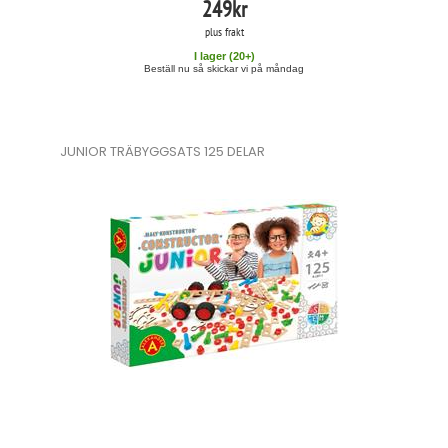
249
kr
plus frakt
I lager (
20
+)
Beställ nu så skickar vi på måndag
JUNIOR TRÄBYGGSATS 125 DELAR