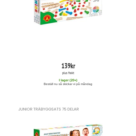
139
kr
plus frakt
I lager (
20
+)
Beställ nu så skickar vi på måndag
JUNIOR TRÄBYGGSATS 75 DELAR