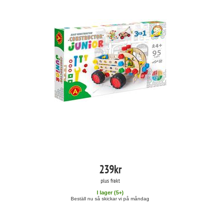
239
kr
plus frakt
I lager (
5
+)
Beställ nu så skickar vi på måndag