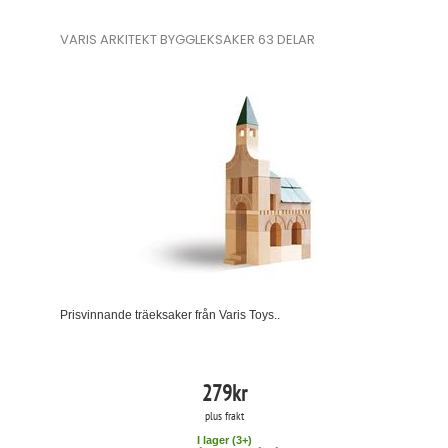
VARIS ARKITEKT BYGGLEKSAKER 63 DELAR
Prisvinnande träeksaker från Varis Toys..
279
kr
plus frakt
I lager (
3
+)