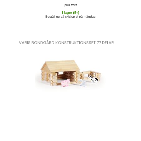
plus frakt
I lager (
5
+)
Beställ nu så skickar vi på måndag
VARIS BONDGÅRD KONSTRUKTIONSSET 77 DELAR