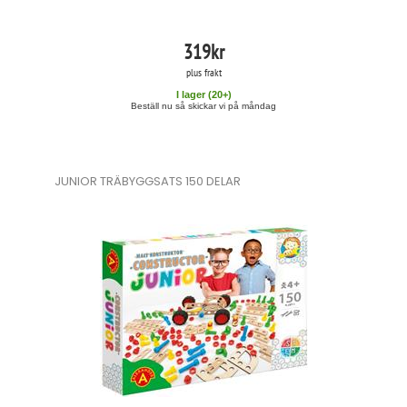
319
kr
plus frakt
I lager (
20
+)
Beställ nu så skickar vi på måndag
JUNIOR TRÄBYGGSATS 150 DELAR