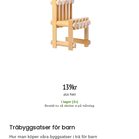
139
kr
plus frakt
I lager (
3
+)
Beställ nu så skickar vi på måndag
Träbyggsatser för barn
Hur man köper våra byggsatser i trä för barn