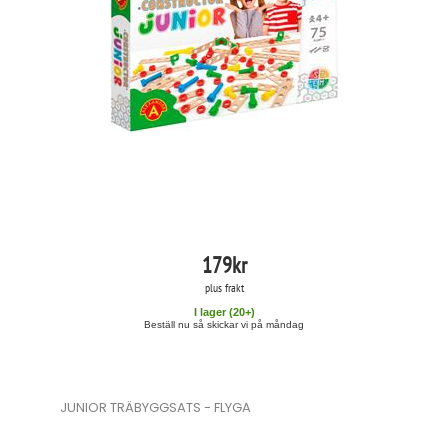
179
kr
plus frakt
I lager (
20
+)
Beställ nu så skickar vi på måndag
JUNIOR TRÄBYGGSATS - FLYGA