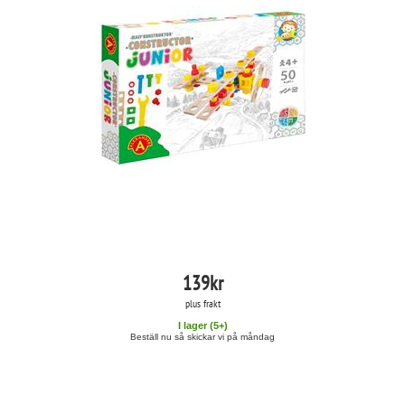
139
kr
plus frakt
I lager (
5
+)
Beställ nu så skickar vi på måndag