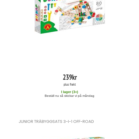
239
kr
plus frakt
I lager (
3
+)
Beställ nu så skickar vi på måndag
JUNIOR TRÄBYGGSATS 3-I-1 OFF-ROAD