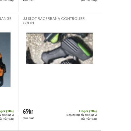
ORANGE
JJ SLOT RACERBANA CONTROLLER
GRÖN
69
kr
ager (
10
+)
I lager (
20
+)
 skickar vi
Beställ nu så skickar vi
plus frakt
på måndag
på måndag