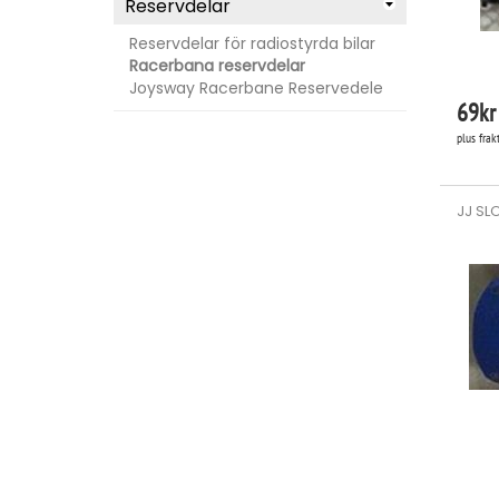
Reservdelar
Reservdelar för radiostyrda bilar
Racerbana reservdelar
Joysway Racerbane Reservedele
69
kr
plus frak
JJ SLO