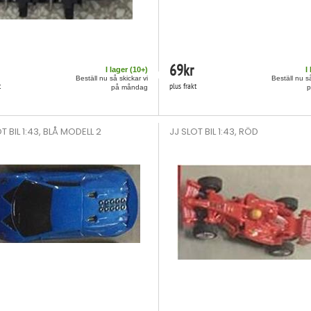
69
kr
I lager (
10
+)
I
Beställ nu så skickar vi
Beställ nu så
t
plus frakt
på måndag
T BIL 1:43, BLÅ MODELL 2
JJ SLOT BIL 1:43, RÖD