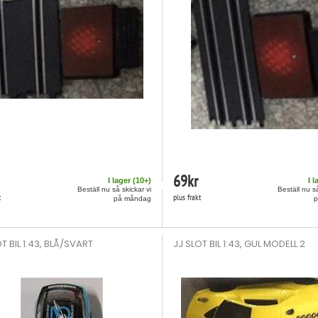
69
kr
I lager (
10
+)
I l
Beställ nu så skickar vi
Beställ nu så
t
plus frakt
på måndag
T BIL 1:43, BLÅ/SVART
JJ SLOT BIL 1:43, GUL MODELL 2