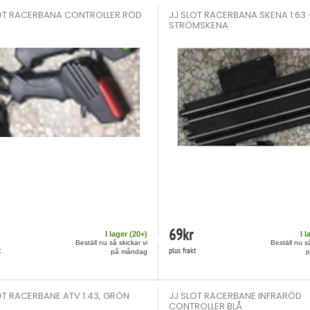
OT RACERBANA CONTROLLER RÖD
JJ SLOT RACERBANA SKENA 1:63 
STRÖMSKENA
69
kr
I lager (
20
+)
I l
Beställ nu så skickar vi
Beställ nu så
t
plus frakt
på måndag
OT RACERBANE ATV 1:43, GRÖN
JJ SLOT RACERBANE INFRARÖD
CONTROLLER BLÅ