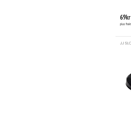
69
kr
plus frak
JJ SLO