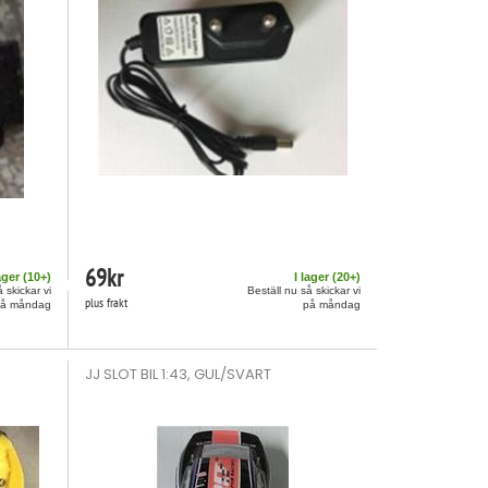
69
kr
ager (
10
+)
I lager (
20
+)
 skickar vi
Beställ nu så skickar vi
plus frakt
på måndag
på måndag
JJ SLOT BIL 1:43, GUL/SVART