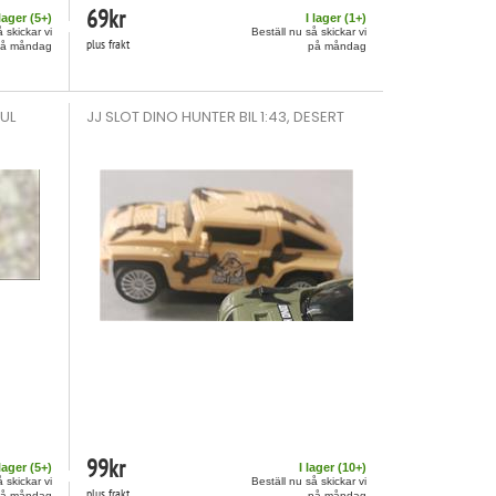
69
kr
 lager (
5
+)
I lager (
1
+)
 skickar vi
Beställ nu så skickar vi
plus frakt
på måndag
på måndag
GUL
JJ SLOT DINO HUNTER BIL 1:43, DESERT
99
kr
 lager (
5
+)
I lager (
10
+)
 skickar vi
Beställ nu så skickar vi
plus frakt
på måndag
på måndag