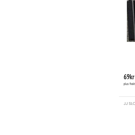
69
kr
plus frak
JJ SLO