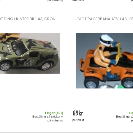
OT DINO HUNTER BIL 1:43, GRÖN
JJ SLOT RACERBANA ATV 1:43, 
69
kr
I lager (
10
+)
I l
Beställ nu så skickar vi
Beställ nu så
t
plus frakt
på måndag