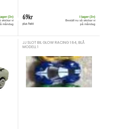
69
kr
 lager (
3
+)
I lager (
3
+)
 skickar vi
Beställ nu så skickar vi
plus frakt
på måndag
på måndag
JJ SLOT BIL GLOW RACING 1:64, BLÅ
MODELL 1