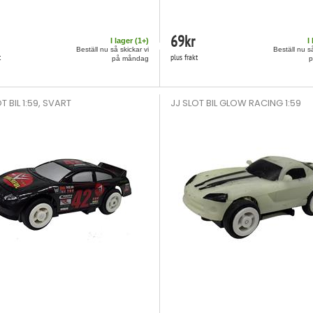
69
kr
I lager (
1
+)
I
Beställ nu så skickar vi
Beställ nu så
t
plus frakt
på måndag
T BIL 1:59, SVART
JJ SLOT BIL GLOW RACING 1:59