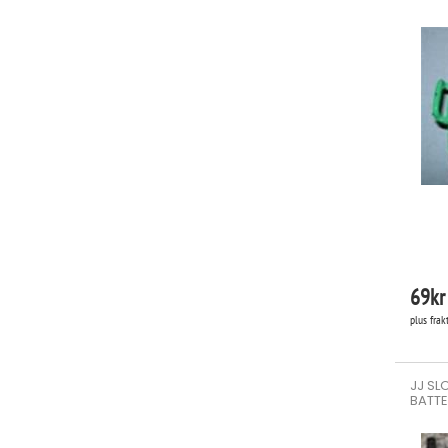
69
kr
plus frak
JJ SL
BATTE