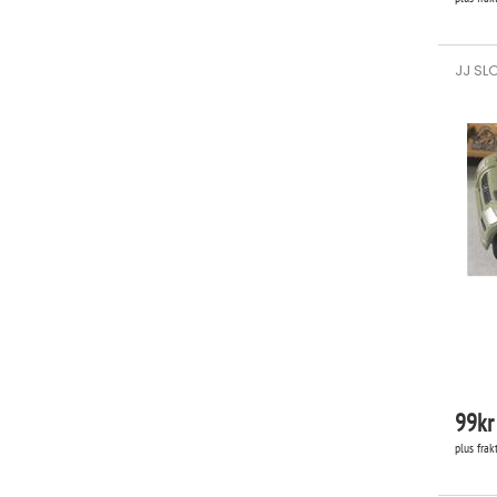
JJ SL
99
kr
plus frak