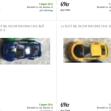
69
kr
I lager (
5
+)
I
Beställ nu så skickar vi
Beställ nu så
t
plus frakt
på måndag
OT BIL GLOW RACING 1:64, BLÅ
JJ SLOT BIL GLOW RACING 1:64, 
L 2
69
kr
I lager (
5
+)
I
Beställ nu så skickar vi
Beställ nu så
t
plus frakt
på måndag