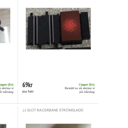
69
kr
 lager (
5
+)
I lager (
5
+)
 skickar vi
Beställ nu så skickar vi
plus frakt
på måndag
på måndag
-
JJ SLOT RACERBANE STRÖMSLADD