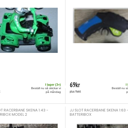
69
kr
I lager (
3
+)
I
Beställ nu så skickar vi
Beställ nu så
t
plus frakt
på måndag
OT RACERBANE SKENA 1:43 -
JJ SLOT RACERBANE SKENA 1:63 
RIBOX MODEL 2
BATTERIBOX