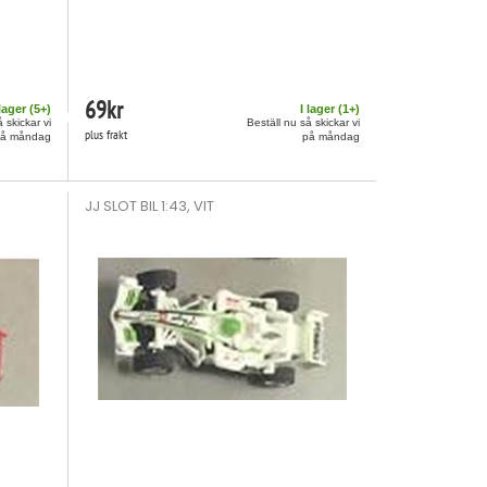
69
kr
 lager (
5
+)
I lager (
1
+)
 skickar vi
Beställ nu så skickar vi
plus frakt
på måndag
på måndag
JJ SLOT BIL 1:43, VIT