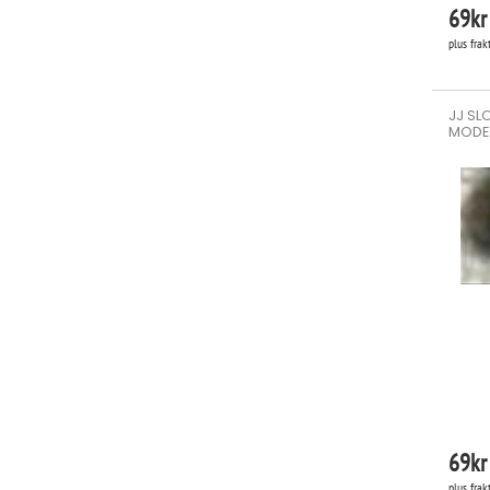
69
kr
plus frak
JJ SL
MODEL
69
kr
plus frak