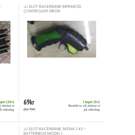
-
JJ SLOT RACERBANE INFRARÖD
CONTROLLER GRÖN
69
kr
ager (
10
+)
I lager (
5
+)
 skickar vi
Beställ nu så skickar vi
plus frakt
på måndag
på måndag
JJ SLOT RACERBANE SKENA 1:43 -
BATTERIBOX MODEL 1