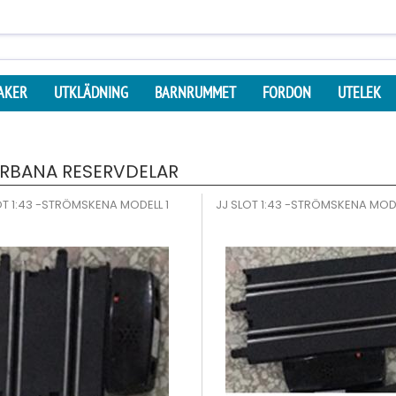
AKER
UTKLÄDNING
BARNRUMMET
FORDON
UTELEK
RBANA RESERVDELAR
OT 1:43 -STRÖMSKENA MODELL 1
JJ SLOT 1:43 -STRÖMSKENA MOD