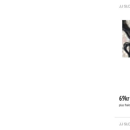
JJ SL
69
kr
plus frak
JJ SL