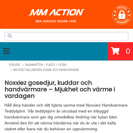
0
FORSIDE
BARNMATTOR / FLEECE / FILTAR
NOXXIEZ NALLEBJÖRN, KUDDE OCH HANDVÄRMARE
Noxxiez gosedjur, kuddar och
handvärmare – Mjukhet och värme i
vardagen
Håll dina händer och ditt hjärta varma med Noxxiez Handvärmare
Teddybjörn. Vår teddybjörn är utrustad med en inbyggd
handvärmare som ger dig omedelbar lindring när kylan biter.
Använd den för att värma händerna när du är ute i det kalla
vädret eller bara när du behöver en uppvärmning.