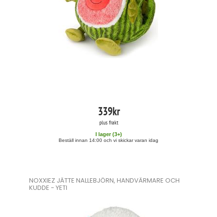
339
kr
plus frakt
I lager (
3
+)
Beställ innan 14:00 och vi skickar varan idag
NOXXIEZ JÄTTE NALLEBJÖRN, HANDVÄRMARE OCH
KUDDE - YETI