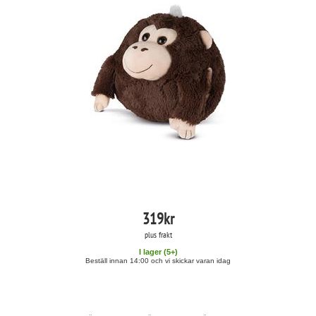
319
kr
plus frakt
I lager (
5
+)
Beställ innan 14:00 och vi skickar varan idag