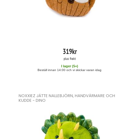
319
kr
plus frakt
I lager (
5
+)
Beställ innan 14:00 och vi skickar varan idag
NOXXIEZ JÄTTE NALLEBJÖRN, HANDVÄRMARE OCH
KUDDE - DINO