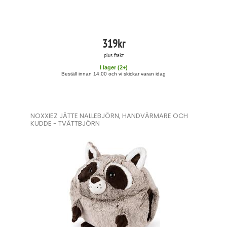
319
kr
plus frakt
I lager (
2
+)
Beställ innan 14:00 och vi skickar varan idag
NOXXIEZ JÄTTE NALLEBJÖRN, HANDVÄRMARE OCH
KUDDE - TVÄTTBJÖRN