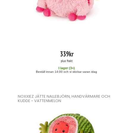
339
kr
plus frakt
I lager (
3
+)
Beställ innan 14:00 och vi skickar varan idag
NOXXIEZ JÄTTE NALLEBJÖRN, HANDVÄRMARE OCH
KUDDE - VATTENMELON