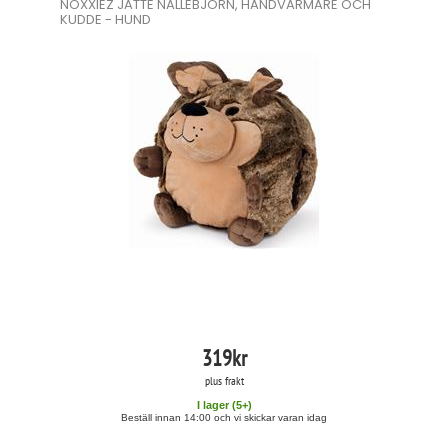
NOXXIEZ JÄTTE NALLEBJÖRN, HANDVÄRMARE OCH
KUDDE - HUND
319
kr
plus frakt
I lager (
5
+)
Beställ innan 14:00 och vi skickar varan idag