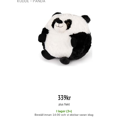
KUDDE - PANDA
339
kr
plus frakt
I lager (
3
+)
Beställ innan 14:00 och vi skickar varan idag