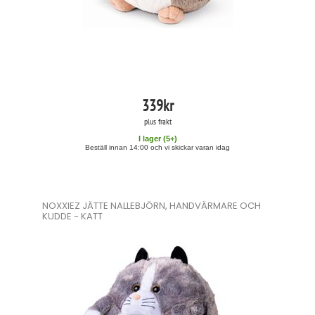
339
kr
plus frakt
I lager (
5
+)
Beställ innan 14:00 och vi skickar varan idag
NOXXIEZ JÄTTE NALLEBJÖRN, HANDVÄRMARE OCH
KUDDE - KATT