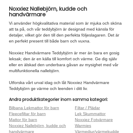
Noxxiez Nallebjörn, kudde och
handvärmare
Vi använder högkvalitativa material som är mjuka och sköna
att ta på, och vår teddybjörn är designad med känsla för
detaljer, vilket gör den till den perfekta följeslagaren. Det är
en perfekt present till både barn och vuxna.
Noxxiez Handvärmare Teddybjörn är mer än bara en gosig
leksak; den är en källa till komfort och värme. Ge dig själv
eller en älskad den underbara gåvan av mysighet med vår
multifunktionella nallebjörn.
Utforska vårt urval idag och låt Noxxiez Handvärmare
Teddybjörn ge värme och leenden i ditt liv.
Andra produktkategorier inom samma kategori:
Bilbana Lekmattor för barn
Filtar / Plädar
Fleecefiltar för barn
Lek Skummattor
Mattor för barn
Noxxiez Fotvärmare
Noxxiez Nallebjörn, kudde och
Warmies
handvärmare
Värmedjur/värmekudde