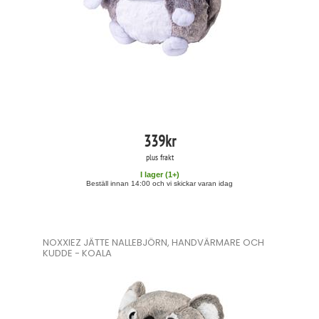
339
kr
plus frakt
I lager (
1
+)
Beställ innan 14:00 och vi skickar varan idag
NOXXIEZ JÄTTE NALLEBJÖRN, HANDVÄRMARE OCH
KUDDE - KOALA