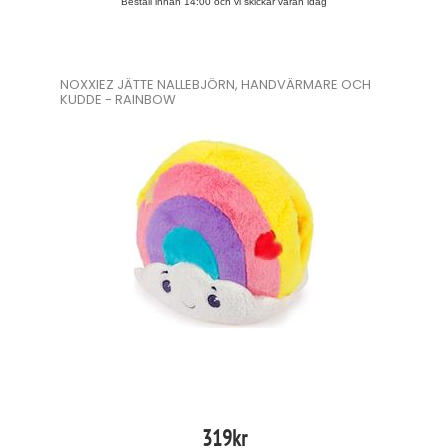
Beställ innan 14:00 och vi skickar varan idag
NOXXIEZ JÄTTE NALLEBJÖRN, HANDVÄRMARE OCH
KUDDE - RAINBOW
319
kr