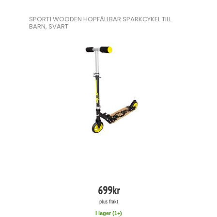
SPORT1 WOODEN HOPFÄLLBAR SPARKCYKEL TILL
BARN, SVART
699
kr
plus frakt
I lager (
1
+)