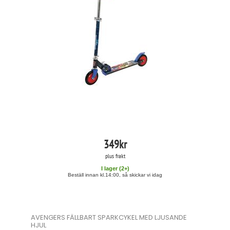
349
kr
plus frakt
I lager (
2
+)
Beställ innan kl.14:00, så skickar vi idag
AVENGERS FÄLLBART SPARKCYKEL MED LJUSANDE
HJUL