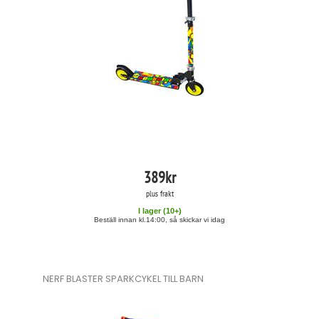
389
kr
plus frakt
I lager (
10
+)
Beställ innan kl.14:00, så skickar vi idag
NERF BLASTER SPARKCYKEL TILL BARN