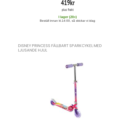
419
kr
plus frakt
I lager (
20
+)
Beställ innan kl.14:00, så skickar vi idag
DISNEY PRINCESS FÄLLBART SPARKCYKEL MED
LJUSANDE HJUL