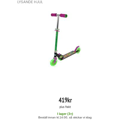
LYSANDE HJUL
419
kr
plus frakt
I lager (
3
+)
Beställ innan kl.14:00, så skickar vi idag