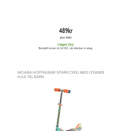
489
kr
plus frakt
I lager (
3
+)
Beställ innan kl.14:00, så skickar vi idag
MOANA HOPFÄLLBAR SPARKCYKEL MED LYSANDE
HJUL TILL BARN