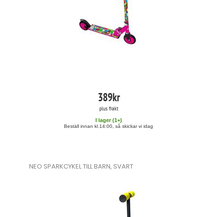
389
kr
plus frakt
I lager (
1
+)
Beställ innan kl.14:00, så skickar vi idag
NEO SPARKCYKEL TILL BARN, SVART