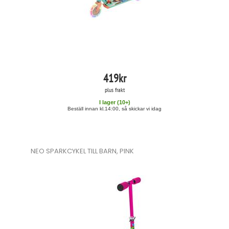
419
kr
plus frakt
I lager (
10
+)
Beställ innan kl.14:00, så skickar vi idag
NEO SPARKCYKEL TILL BARN, PINK