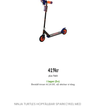
419
kr
plus frakt
I lager (
5
+)
Beställ innan kl.14:00, så skickar vi idag
NINJA TURTLES HOPFÄLLBAR SPARKCYKEL MED