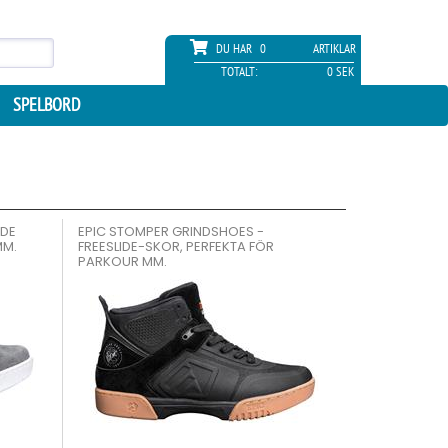
DU HAR
0
ARTIKLAR
TOTALT:
0 SEK
SPELBORD
IDE
EPIC STOMPER GRINDSHOES -
MM.
FREESLIDE-SKOR, PERFEKTA FÖR
PARKOUR MM.