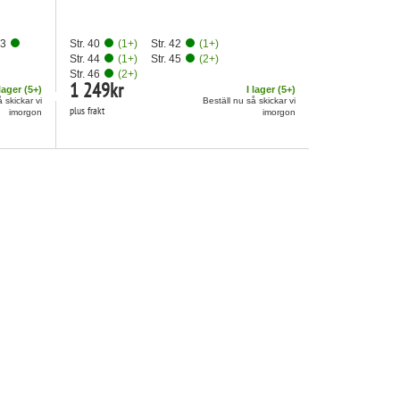
43
Str. 40
(
1
+)
Str. 42
(
1
+)
Str. 44
(
1
+)
Str. 45
(
2
+)
Str. 46
(
2
+)
1 249
kr
 lager (
5
+)
I lager (
5
+)
 skickar vi
Beställ nu så skickar vi
plus frakt
imorgon
imorgon