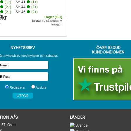
(
1
+)
Str. 41
(
1
+)
(
2
+)
Str. 44
(
2
+)
(
2
+)
Str. 46
(
2
+)
9
kr
I lager (
10
+)
Beställ nu så skickar vi
t
imorgon
NYHETSBREV
ÖVER
10.000
KUNDOMDÖMEN
årt nyhetsbrev med nyheter och rabatter.
Registrera
Avsluta
ION A/S
LÄNDER
n 57, Osted
Sverige
e