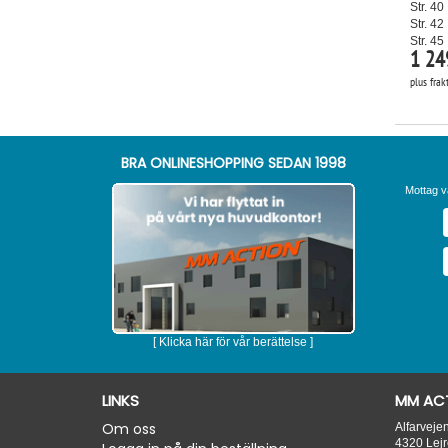
Str. 40
Str. 42
Str. 45
1 24
plus frak
BRA ONLINESHOPPING SEDAN 1998
Mottag v
[ Klicka här för vår berättelse ]
LINKS
MM ACT
Om oss
Alfarveje
4320
Lejr