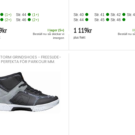
(
1
+)
Str. 44
(
1
+)
Str. 40
Str. 41
Str. 42
Str. 
(
2
+)
Str. 46
(
2
+)
Str. 44
Str. 45
Str. 46
9
kr
1 119
kr
I lager (
5
+)
I
Beställ nu så skickar vi
Beställ nu så
t
plus frakt
imorgon
STORM GRINDSHOES - FREESLIDE-
 PERFEKTA FÖR PARKOUR MM.