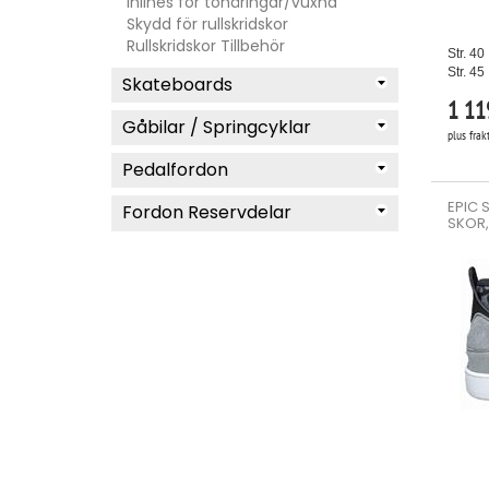
Inlines för tonåringar/vuxna
Skydd för rullskridskor
Rullskridskor Tillbehör
Str. 40
Str. 45
Skateboards
1 11
Gåbilar / Springcyklar
plus frak
Pedalfordon
EPIC 
Fordon Reservdelar
SKOR,