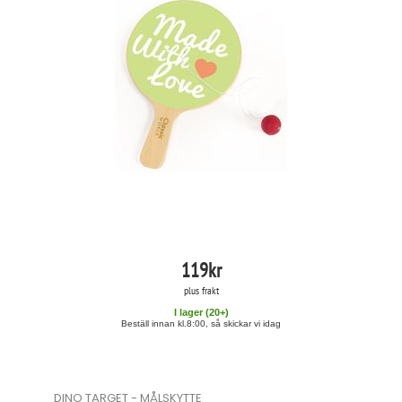
119
kr
plus frakt
I lager (
20
+)
Beställ innan kl.8:00, så skickar vi idag
DINO TARGET - MÅLSKYTTE