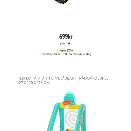
699
kr
plus frakt
I lager (
20
+)
Beställ innan kl.8:00, så skickar vi idag
PERFECT AIM 3-I-1 UPPBLÅSBART TRÄDGÅRDSSPEL
127 X 109 X 178 CM