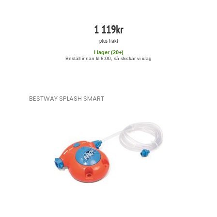
1 119
kr
plus frakt
I lager (
20
+)
Beställ innan kl.8:00, så skickar vi idag
BESTWAY SPLASH SMART