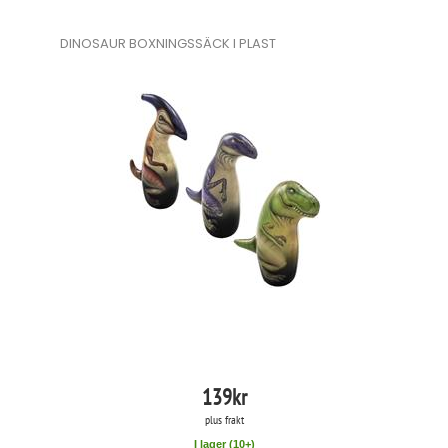
DINOSAUR BOXNINGSSÄCK I PLAST
139
kr
plus frakt
I lager (
10
+)