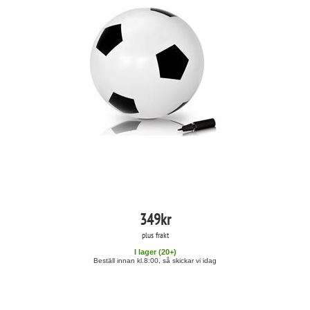
349
kr
plus frakt
I lager (
20
+)
Beställ innan kl.8:00, så skickar vi idag