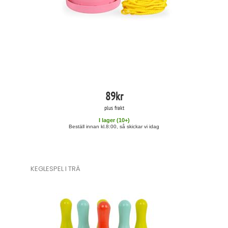
89
kr
plus frakt
I lager (
10
+)
Beställ innan kl.8:00, så skickar vi idag
KEGLESPEL I TRÄ