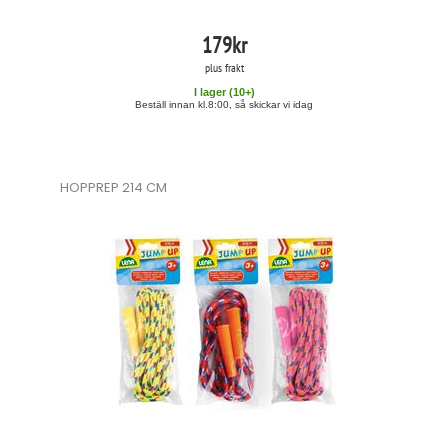
179
kr
plus frakt
I lager (
10
+)
Beställ innan kl.8:00, så skickar vi idag
HOPPREP 214 CM