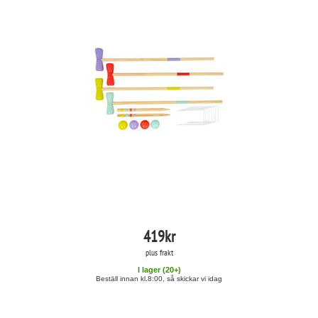
419
kr
plus frakt
I lager (
20
+)
Beställ innan kl.8:00, så skickar vi idag