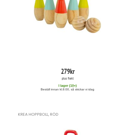
279
kr
plus frakt
I lager (
10
+)
Beställ innan kl.8:00, så skickar vi idag
KREA HOPPBOLL, RÖD