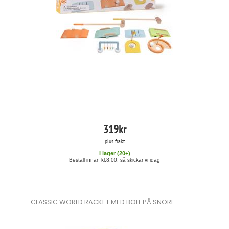
319
kr
plus frakt
I lager (
20
+)
Beställ innan kl.8:00, så skickar vi idag
CLASSIC WORLD RACKET MED BOLL PÅ SNÖRE