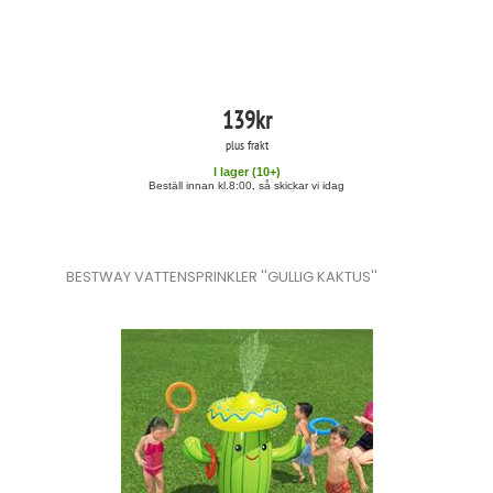
139
kr
plus frakt
I lager (
10
+)
Beställ innan kl.8:00, så skickar vi idag
BESTWAY VATTENSPRINKLER ''GULLIG KAKTUS''