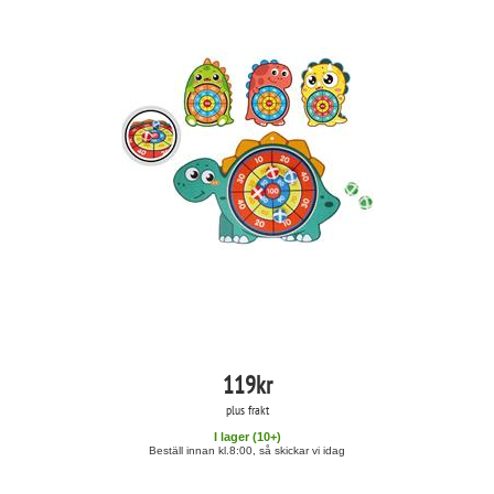
119
kr
plus frakt
I lager (
10
+)
Beställ innan kl.8:00, så skickar vi idag