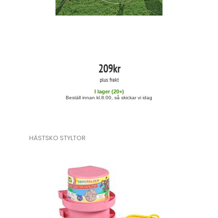
209
kr
plus frakt
I lager (
20
+)
Beställ innan kl.8:00, så skickar vi idag
HÄSTSKO STYLTOR