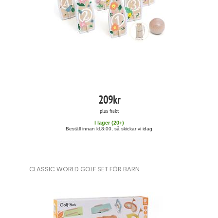
209
kr
plus frakt
I lager (
20
+)
Beställ innan kl.8:00, så skickar vi idag
CLASSIC WORLD GOLF SET FÖR BARN