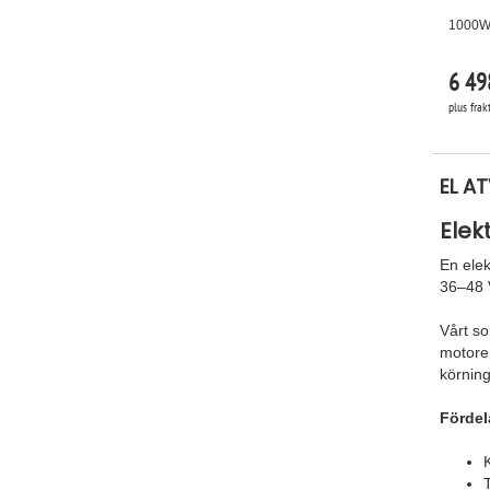
1000W 
6 49
plus frak
EL A
Elek
En elek
36–48 V
Vårt so
motorer
körning
Fördel
K
T