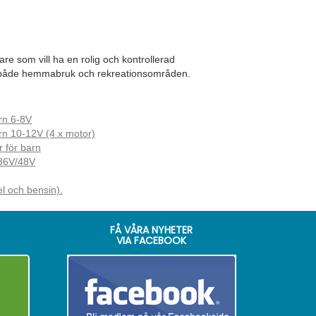
re som vill ha en rolig och kontrollerad
ör både hemmabruk och rekreationsområden.
arn 6-8V
arn 10-12V (4 x motor)
r för barn
36V/48V
el och bensin).
FÅ VÅRA NYHETER
VIA FACEBOOK