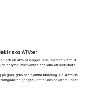
lektriska ATV:er
tion och en äkta ATV-upplevelse. Med ett kraftfullt
e är tysta, miljövänliga och lätta att underhålla.
ng på gräs, grus och ojämna underlag. De kraftfulla
errängdäcken ger god kontroll och säkerhet under