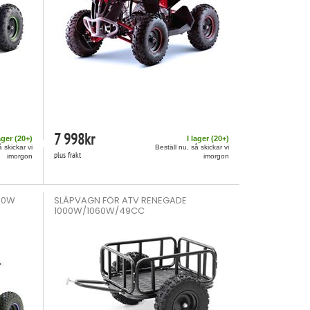
7 998
kr
ager (
20
+)
I lager (
20
+)
å skickar vi
Beställ nu, så skickar vi
plus frakt
imorgon
imorgon
200W
SLÄPVAGN FÖR ATV RENEGADE
1000W/1060W/49CC