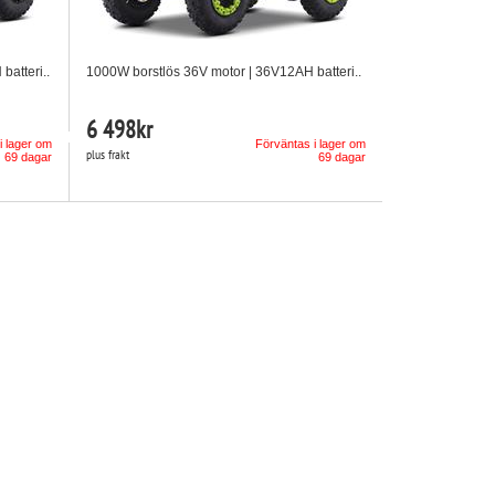
atteri..
1000W borstlös 36V motor | 36V12AH batteri..
6 498
kr
i lager om
Förväntas i lager om
plus frakt
69 dagar
69 dagar