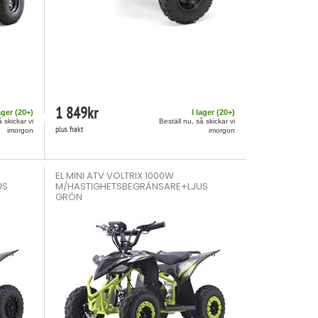
1 849
kr
ager (
20
+)
I lager (
20
+)
å skickar vi
Beställ nu, så skickar vi
plus frakt
imorgon
imorgon
EL MINI ATV VOLTRIX 1000W
US
M/HASTIGHETSBEGRÄNSARE+LJUS
GRÖN