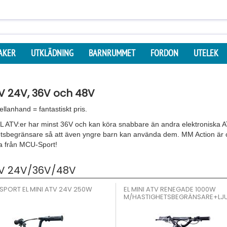
AKER
UTKLÄDNING
BARNRUMMET
FORDON
UTELEK
V 24V, 36V och 48V
llanhand = fantastiskt pris.
L ATV:er har minst 36V och kan köra snabbare än andra elektroniska 
tsbegränsare så att även yngre barn kan använda dem. MM Action är offi
a från MCU-Sport!
TV 24V/36V/48V
PORT EL MINI ATV 24V 250W
EL MINI ATV RENEGADE 1000W
M/HASTIGHETSBEGRÄNSARE+LJU