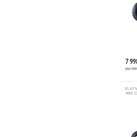
7 99
plus frak
EL AT
48V 