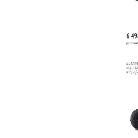
6 49
plus frak
EL MI
M/HA
PINK/