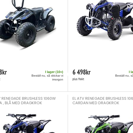
8
kr
6 498
kr
I lager (
10
+)
I l
Beställ nu, så skickar vi
Beställ nu, s
t
plus frakt
imorgon
V RENEGADE BRUSHLESS 1060W
EL ATV RENEGADE BRUSHLESS 1
 , BLÅ MED DRAGKROK
CARDAN MED DRAGKROK