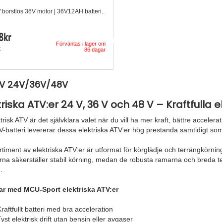
borstlös 36V motor | 36V12AH batteri..
8
kr
Förväntas i lager om
t
86 dagar
TV 24V/36V/48V
triska ATV:er 24 V, 36 V och 48 V – Kraftfulla e
trisk ATV är det självklara valet när du vill ha mer kraft, bättre accelera
-batteri levererar dessa elektriska ATV:er hög prestanda samtidigt som d
rtiment av elektriska ATV:er är utformat för körglädje och terrängkörni
na säkerställer stabil körning, medan de robusta ramarna och breda t
.
ar med MCU-Sport elektriska ATV:er
raftfullt batteri med bra acceleration
yst elektrisk drift utan bensin eller avgaser