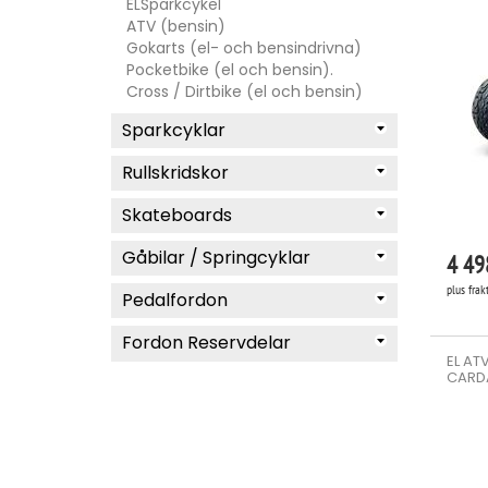
ELSparkcykel
ATV (bensin)
Gokarts (el- och bensindrivna)
Pocketbike (el och bensin).
Cross / Dirtbike (el och bensin)
Sparkcyklar
Rullskridskor
Skateboards
Gåbilar / Springcyklar
4 49
plus frak
Pedalfordon
Fordon Reservdelar
EL AT
CARDA