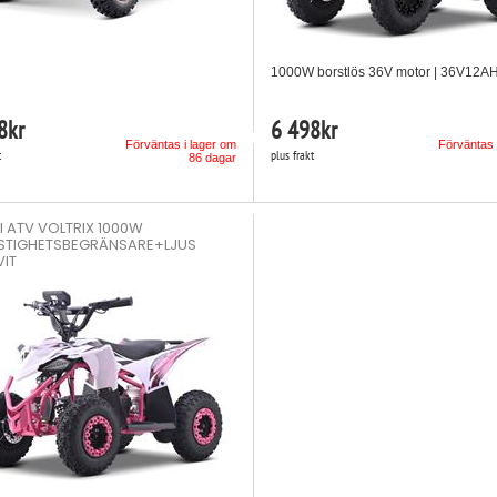
1000W borstlös 36V motor | 36V12AH b
8
kr
6 498
kr
Förväntas i lager om
Förväntas 
t
plus frakt
86 dagar
NI ATV VOLTRIX 1000W
STIGHETSBEGRÄNSARE+LJUS
VIT