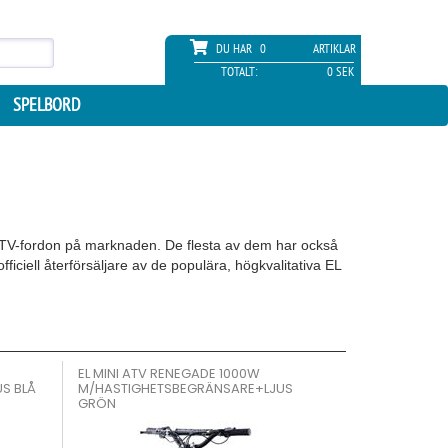
DU HAR
0
ARTIKLAR
TOTALT:
0 SEK
SPELBORD
ATV-fordon på marknaden. De flesta av dem har också
ciell återförsäljare av de populära, högkvalitativa EL
EL MINI ATV RENEGADE 1000W
S BLÅ
M/HASTIGHETSBEGRÄNSARE+LJUS
GRÖN