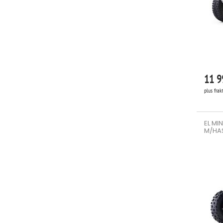
11 9
plus frak
EL MI
M/HA