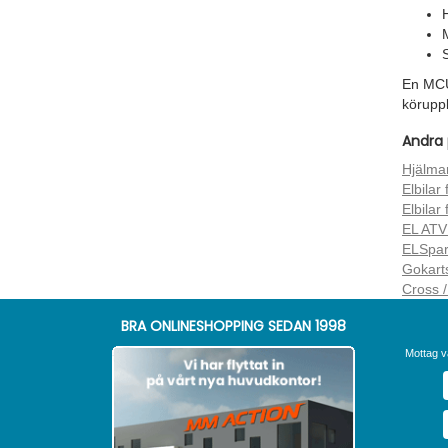
En MCU-
körupp
Andra 
Hjälma
Elbilar
Elbilar
EL ATV
ELSpar
Gokarts
Cross /
BRA ONLINESHOPPING SEDAN 1998
Mottag v