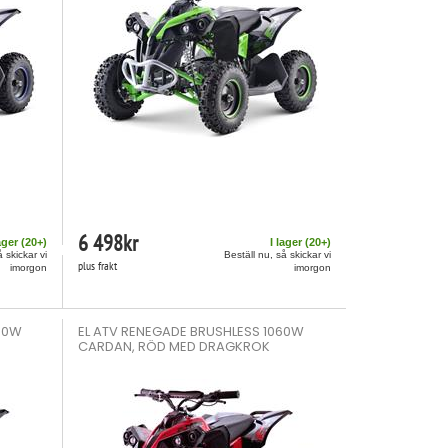
6 498
kr
ager (
20
+)
I lager (
20
+)
å skickar vi
Beställ nu, så skickar vi
plus frakt
imorgon
imorgon
060W
EL ATV RENEGADE BRUSHLESS 1060W
CARDAN, RÖD MED DRAGKROK