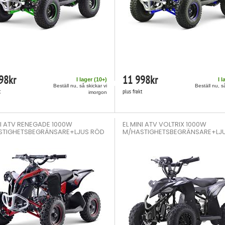
98
kr
11 998
kr
I lager (
10
+)
I l
Beställ nu, så skickar vi
Beställ nu, s
t
plus frakt
imorgon
NI ATV RENEGADE 1000W
EL MINI ATV VOLTRIX 1000W
STIGHETSBEGRÄNSARE+LJUS RÖD
M/HASTIGHETSBEGRÄNSARE+LJ