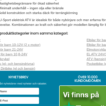
Hastighetsbegränsare för ökad säkerhet
Minimalt underhåll – ingen olja eller bränsle
Solid konstruktion och starka däck för terrängkörning
Sport elektrisk ATV är idealisk för både nybörjare och mer erfarna föra
levelse. Kombinationen av kraft och säkerhet gör modellen lämplig f
produktkategorier inom samma kategori:
r
Elbilar för b
 för barn 10-12V (2 x motor)
Elbilar för b
 för barn 21-24V
Elmotorcykla
 för barn 10,8-24V
EL ATV 24V/
kcykel
ATV (bensin)
 (el- och bensindrivna)
Pocketbike (
 Dirtbike (el och bensin)
NYHETSBREV
ÖVER
10.000
KUNDOMDÖMEN
årt nyhetsbrev med nyheter och rabatter.