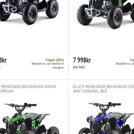
8
kr
7 998
kr
I lager (
20
+)
I l
Beställ nu, så skickar vi
Beställ nu, s
t
plus frakt
imorgon
V RENEGADE BRUSHLESS 1200W
EL ATV RENEGADE BRUSHLESS 1
CARDAN
48V CARDAN , BLÅ