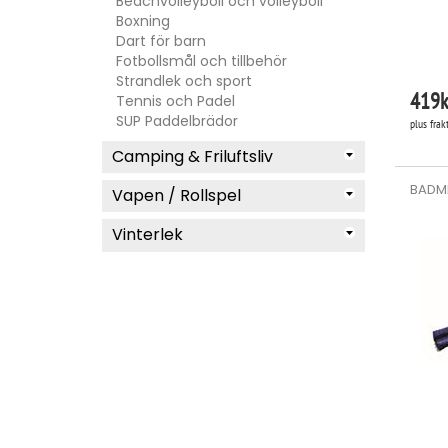
Beachvolleyboll och volleyboll
Boxning
Dart för barn
Fotbollsmål och tillbehör
Strandlek och sport
419
k
Tennis och Padel
SUP Paddelbrädor
plus frak
Camping & Friluftsliv
BADMI
Vapen / Rollspel
Vinterlek