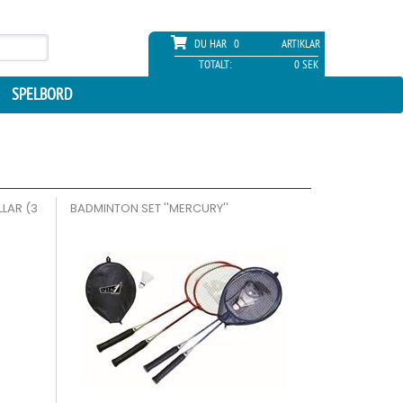
DU HAR
0
ARTIKLAR
TOTALT:
0 SEK
SPELBORD
LAR (3
BADMINTON SET ''MERCURY''