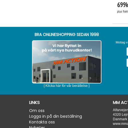
699
k
plus frak
BRA ONLINESHOPPING SEDAN 1998
Mottag v
[ Klicka här för vår berättelse ]
LINKS
MM ACT
Om oss
Alfarveje
4320
Lejr
Logga in på din beställning
Danmark
Kontakta oss
www.mmac
Nyheter