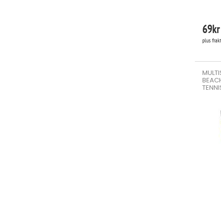
69
kr
plus frak
MULTI
BEACH
TENNI