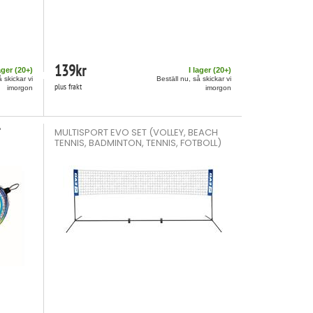
139
kr
ager (
20
+)
I lager (
20
+)
å skickar vi
Beställ nu, så skickar vi
plus frakt
imorgon
imorgon
'
MULTISPORT EVO SET (VOLLEY, BEACH
TENNIS, BADMINTON, TENNIS, FOTBOLL)