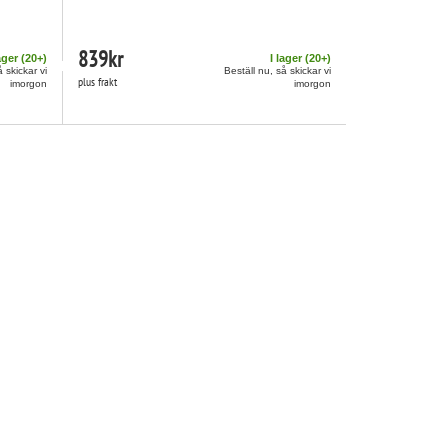
839
kr
ager (
20
+)
I lager (
20
+)
å skickar vi
Beställ nu, så skickar vi
plus frakt
imorgon
imorgon