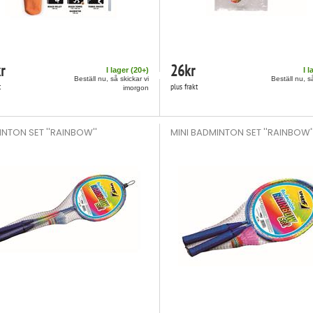
r
26
kr
I lager (
20
+)
I l
Beställ nu, så skickar vi
Beställ nu, s
t
plus frakt
imorgon
NTON SET ''RAINBOW''
MINI BADMINTON SET ''RAINBOW'