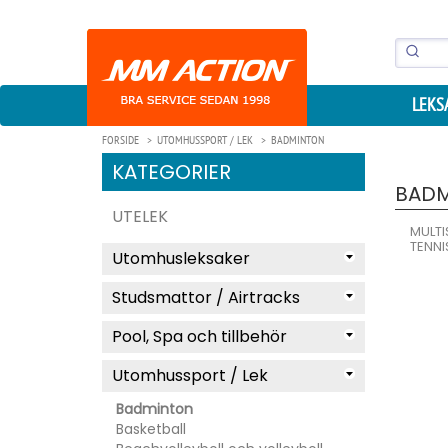
LEKS
FORSIDE
UTOMHUSSPORT / LEK
BADMINTON
KATEGORIER
BAD
UTELEK
MULTI
TENNI
Utomhusleksaker
Studsmattor / Airtracks
Pool, Spa och tillbehör
Utomhussport / Lek
Badminton
Basketball