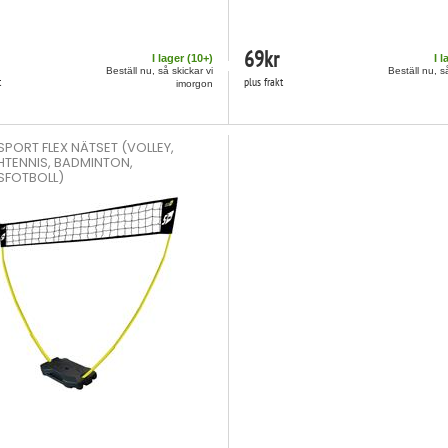
69
kr
I lager (
10
+)
I l
Beställ nu, så skickar vi
Beställ nu, s
t
plus frakt
imorgon
SPORT FLEX NÄTSET (VOLLEY,
TENNIS, BADMINTON,
SFOTBOLL)