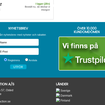
r
I lager (
20
+)
Beställ nu, så skickar vi
t
imorgon
NYHETSBREV
ÖVER
10.000
KUNDOMDÖMEN
årt nyhetsbrev med nyheter och rabatter.
Registrera
Avsluta
ION A/S
LÄNDER
n 57, Osted
Sverige
e
Danmark
Finland
tion.se