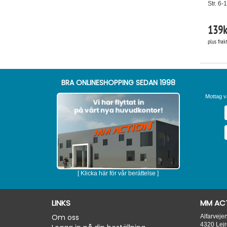
Str. 6-
139
k
plus frak
BRA ONLINESHOPPING SEDAN 1998
Mottag v
[ Klicka här för vår berättelse ]
LINKS
MM ACT
Om oss
Alfarveje
4320
Lejr