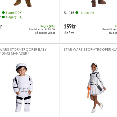
6
I lager
(
10
+)
Str. 116
I lager
(
1
+)
2
I lager
(
10
+)
r
139
kr
I lager (
20
+)
I
Beställ innan kl.14:00,
Beställ inna
t
plus frakt
så skickar vi idag
så skic
 WARS STORMTROOPER BABY
STAR WARS STORMTROOPER KL
 (6-12 MÅNADER)