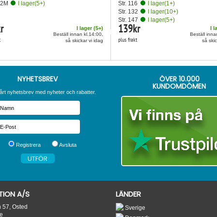
12M
I lager
(
5
+)
Str. 116
I lager
(
1
+)
Str. 132
I lager
(
10
+)
Str. 147
I lager
(
5
+)
r
139
kr
I lager (
5
+)
I l
Beställ innan kl.14:00,
Beställ inna
t
plus frakt
så skickar vi idag
så skic
NYHETSBREV
ÖVER
10.000
KUNDOMDÖMEN
årt nyhetsbrev med nyheter och rabatter.
Registrera
Avsluta
ION A/S
LÄNDER
n 57, Osted
Sverige
e