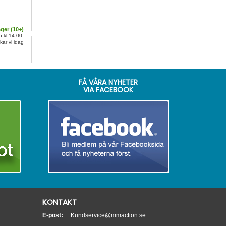
ager (
10
+)
n kl.14:00,
kar vi idag
FÅ VÅRA NYHETER
VIA FACEBOOK
KONTAKT
E-post:
Kundservice@mmaction.se