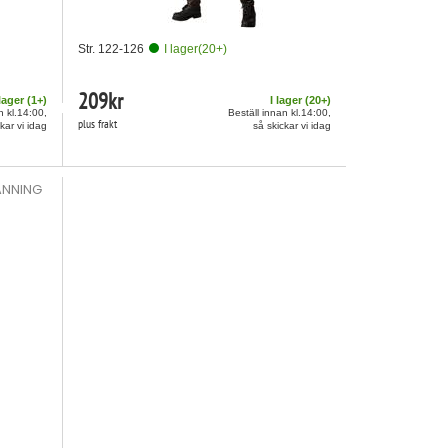
Str. 122-126
I lager
(
20
+)
209
kr
 lager (
1
+)
I lager (
20
+)
n kl.14:00,
Beställ innan kl.14:00,
plus frakt
kar vi idag
så skickar vi idag
ÄNNING