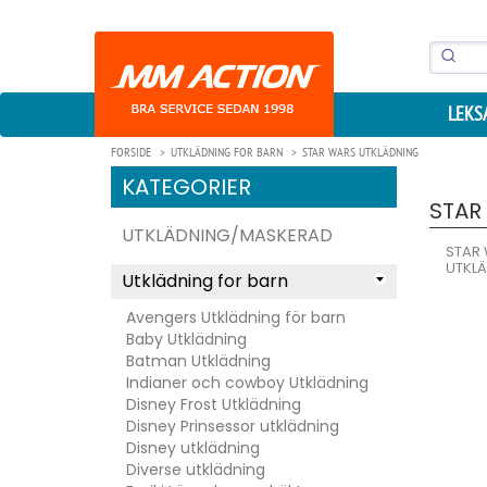
LEKS
FORSIDE
UTKLÄDNING FOR BARN
STAR WARS UTKLÄDNING
KATEGORIER
STAR
UTKLÄDNING/MASKERAD
STAR
UTKL
Utklädning for barn
Avengers Utklädning för barn
Baby Utklädning
Batman Utklädning
Indianer och cowboy Utklädning
Disney Frost Utklädning
Disney Prinsessor utklädning
Disney utklädning
Diverse utklädning