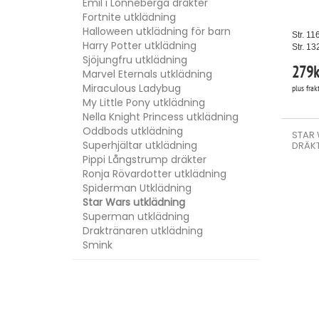
Emil i Lönneberga dräkter
Fortnite utklädning
Halloween utklädning för barn
Str. 11
Harry Potter utklädning
Str. 13
Sjöjungfru utklädning
279
k
Marvel Eternals utklädning
Miraculous Ladybug
plus frak
My Little Pony utklädning
Nella Knight Princess utklädning
Oddbods utklädning
STAR
Superhjältar utklädning
DRÄKT
Pippi Långstrump dräkter
Ronja Rövardotter utklädning
Spiderman Utklädning
Star Wars utklädning
Superman utklädning
Draktränaren utklädning
Smink