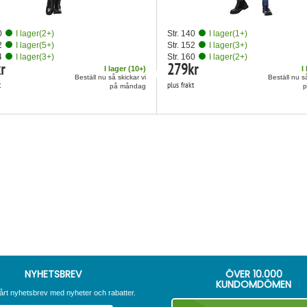
0
I lager
(
2
+)
Str. 140
I lager
(
1
+)
2
I lager
(
5
+)
Str. 152
I lager
(
3
+)
4
I lager
(
3
+)
Str. 160
I lager
(
2
+)
r
279
kr
I lager (
10
+)
I
Beställ nu så skickar vi
Beställ nu så
t
plus frakt
på måndag
NYHETSBREV
ÖVER
10.000
KUNDOMDÖMEN
årt nyhetsbrev med nyheter och rabatter.