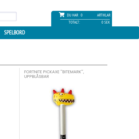
DU HAR
0
ARTIKLAR
TOTALT:
0 SEK
SPELBORD
FORTNITE PICKAXE ''BITEMARK'',
UPPBLÅSBAR