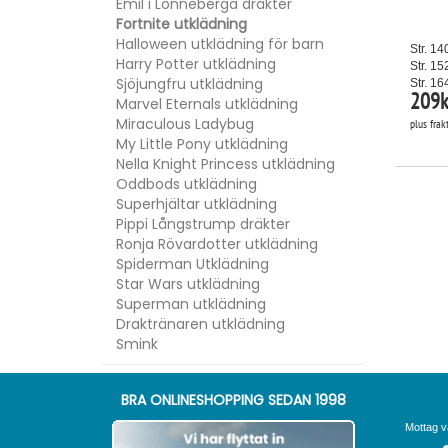
Emil i Lönneberga dräkter
Fortnite utklädning
Halloween utklädning för barn
Str. 14
Harry Potter utklädning
Str. 15
Sjöjungfru utklädning
Str. 16
209
k
Marvel Eternals utklädning
Miraculous Ladybug
plus frak
My Little Pony utklädning
Nella Knight Princess utklädning
Oddbods utklädning
Superhjältar utklädning
Pippi Långstrump dräkter
Ronja Rövardotter utklädning
Spiderman Utklädning
Star Wars utklädning
Superman utklädning
Draktränaren utklädning
Smink
BRA ONLINESHOPPING SEDAN 1998
Mottag v