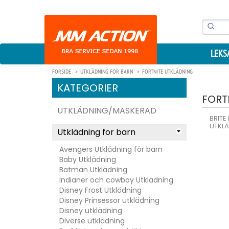
LEKS
FORSIDE
UTKLÄDNING FOR BARN
FORTNITE UTKLÄDNING
KATEGORIER
FORT
UTKLÄDNING/MASKERAD
BRITE
UTKL
Utklädning for barn
Avengers Utklädning för barn
Baby Utklädning
Batman Utklädning
Indianer och cowboy Utklädning
Disney Frost Utklädning
Disney Prinsessor utklädning
Disney utklädning
Diverse utklädning