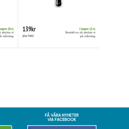
139
kr
 lager (
5
+)
I lager (
1
+)
 skickar vi
Beställ nu så skickar vi
plus frakt
på måndag
på måndag
FÅ VÅRA NYHETER
VIA FACEBOOK