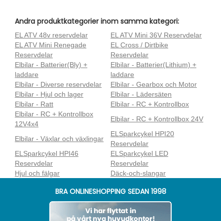
Andra produktkategorier inom samma kategori:
EL ATV 48v reservdelar
EL ATV Mini 36V Reservdelar
EL ATV Mini Renegade
EL Cross / Dirtbike
Reservdelar
Reservdelar
Elbilar - Batterier(Bly) +
Elbilar - Batterier(Lithium) +
laddare
laddare
Elbilar - Diverse reservdelar
Elbilar - Gearbox och Motor
Elbilar - Hjul och lager
Elbilar - Lädersäten
Elbilar - Ratt
Elbilar - RC + Kontrollbox
Elbilar - RC + Kontrollbox
Elbilar - RC + Kontrollbox 24V
12V4x4
ELSparkcykel HPI20
Elbilar - Växlar och växlingar
Reservdelar
ELSparkcykel HPI46
ELSparkcykel LED
Reservdelar
Reservdelar
Hjul och fälgar
Däck-och-slangar
BRA ONLINESHOPPING SEDAN 1998