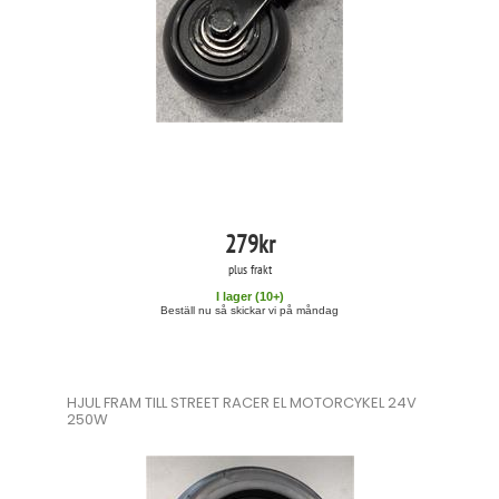
279
kr
plus frakt
I lager (
10
+)
Beställ nu så skickar vi på måndag
HJUL FRAM TILL STREET RACER EL MOTORCYKEL 24V
250W