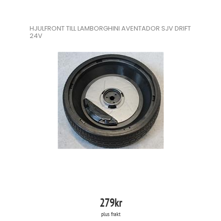
HJULFRONT TILL LAMBORGHINI AVENTADOR SJV DRIFT
24V
279
kr
plus frakt