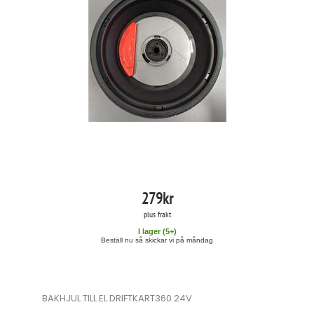
279
kr
plus frakt
I lager (
5
+)
Beställ nu så skickar vi på måndag
BAKHJUL TILL EL DRIFTKART360 24V