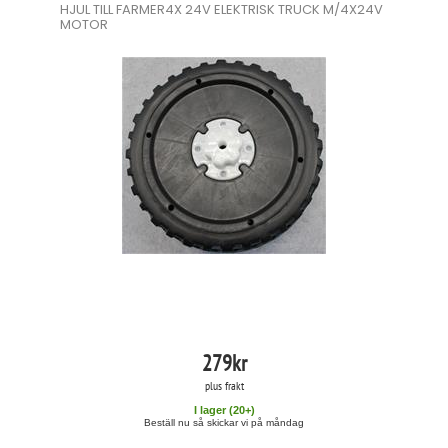
HJUL TILL FARMER4X 24V ELEKTRISK TRUCK M/4X24V
MOTOR
279
kr
plus frakt
I lager (
20
+)
Beställ nu så skickar vi på måndag