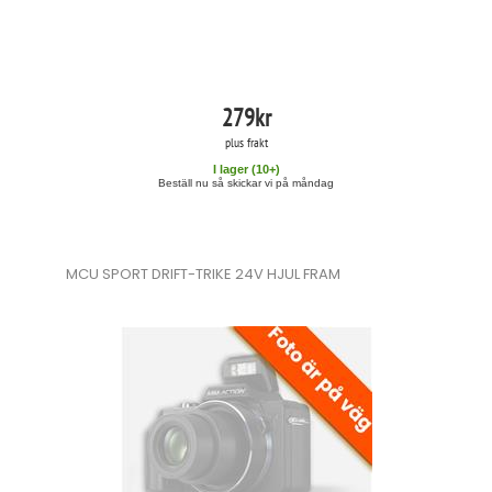
279
kr
plus frakt
I lager (
10
+)
Beställ nu så skickar vi på måndag
MCU SPORT DRIFT-TRIKE 24V HJUL FRAM