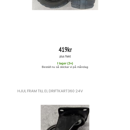
419
kr
plus frakt
I lager (
3
+)
Beställ nu så skickar vi på måndag
HJUL FRAM TILL EL DRIFTKART360 24V