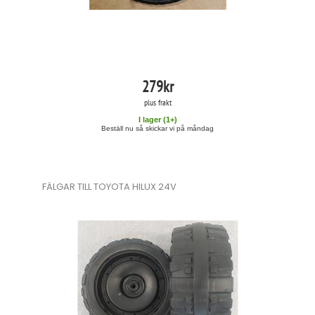
279
kr
plus frakt
I lager (
1
+)
Beställ nu så skickar vi på måndag
FÄLGAR TILL TOYOTA HILUX 24V