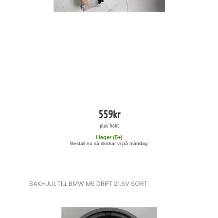
559
kr
plus frakt
I lager (
5
+)
Beställ nu så skickar vi på måndag
BAKHJUL TILL BMW M5 DRIFT 21,6V SORT