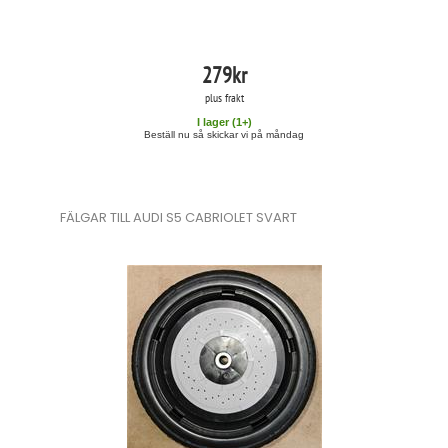
279
kr
plus frakt
I lager (
1
+)
Beställ nu så skickar vi på måndag
FÄLGAR TILL AUDI S5 CABRIOLET SVART