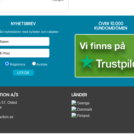
NYHETSBREV
ÖVER
10.000
KUNDOMDÖMEN
årt nyhetsbrev med nyheter och rabatter.
Registrera
Avsluta
ION A/S
LÄNDER
n 57, Osted
Sverige
e
Danmark
Finland
tion.se