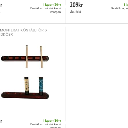
r
209
kr
I lager (
20
+)
I l
Beställ nu, så skickar vi
Beställ nu, s
t
plus frakt
imorgon
MONTERAT KÖSTÄLL FÖR 6
RDKÖER
r
I lager (
10
+)
Beställ nu, så skickar vi
t
imorgon