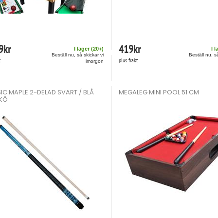
9
kr
419
kr
I lager (
20
+)
I l
Beställ nu, så skickar vi
Beställ nu, s
t
plus frakt
imorgon
IC MAPLE 2-DELAD SVART / BLÅ
MEGALEG MINI POOL 51 CM
KÖ