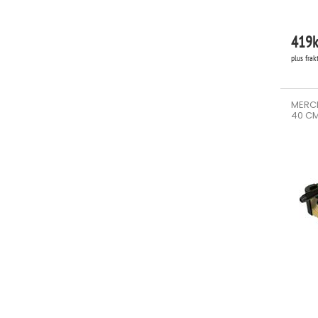
419
k
plus frak
MERC
40 C