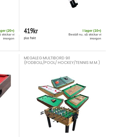
419
kr
ager (
20
+)
I lager (
10
+)
å skickar vi
Beställ nu, så skickar vi
plus frakt
imorgon
imorgon
MEGALEG MULTIBORD 9I1
(FODBOLL/POOL/ HOCKEY/TENNIS M.M.)