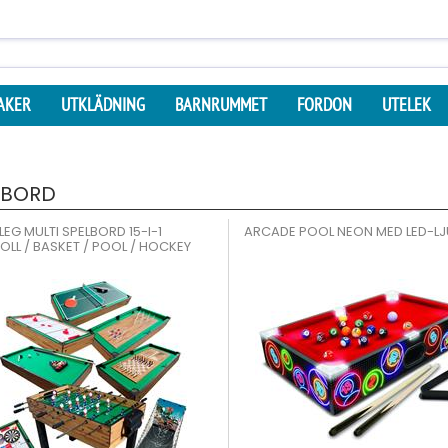
AKER
UTKLÄDNING
BARNRUMMET
FORDON
UTELEK
LBORD
EG MULTI SPELBORD 15-I-1
ARCADE POOL NEON MED LED-LJ
OLL / BASKET / POOL / HOCKEY