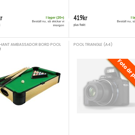
r
419
kr
I lager (
20
+)
I l
Beställ nu, så skickar vi
Beställ nu, s
t
plus frakt
imorgon
HANT AMBASSADOR BORD POOL
POOL TRIANGLE (A4)
M