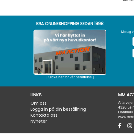
BRA ONLINESHOPPING SEDAN 1998
Mottag v
[ Klicka här för vår berättelse ]
LINKS
MM ACT
Om oss
Alfarveje
4320
Lejr
Logga in på din beställning
Danmark
Kontakta oss
www.mmac
Nyheter