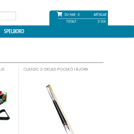
DU HAR
0
ARTIKLAR
TOTALT:
0 SEK
SPELBORD
US
CLASSIC 2-DELAD POOLKÖ I BJÖRK