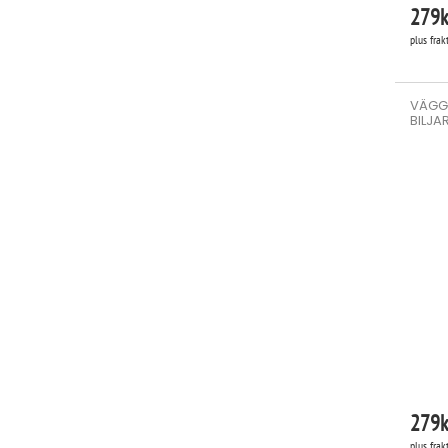
279
k
plus frak
VÄGG
BILJA
279
k
plus frak