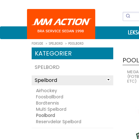
LEKS
FORSIDE
SPELBORD
POOLBORD
KATEGORIER
POO
SPELBORD
MEGAL
(FOTB
Spelbord
ETC)
Airhockey
Foosballbord
Bordtennis
Multi Spelbord
Poolbord
Reservdelar Spelbord