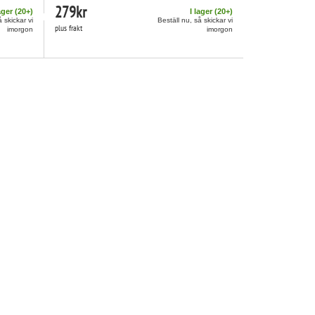
279
kr
ager (
20
+)
I lager (
20
+)
å skickar vi
Beställ nu, så skickar vi
plus frakt
imorgon
imorgon