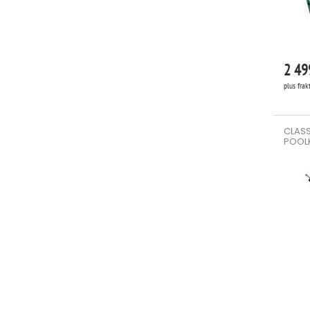
2 49
plus frak
CLASS
POOL