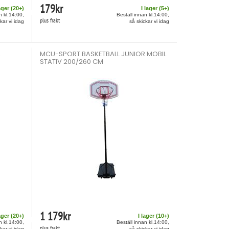
179
kr
ager (
20
+)
I lager (
5
+)
n kl.14:00,
Beställ innan kl.14:00,
plus frakt
kar vi idag
så skickar vi idag
MCU-SPORT BASKETBALL JUNIOR MOBIL
STATIV 200/260 CM
1 179
kr
ager (
20
+)
I lager (
10
+)
n kl.14:00,
Beställ innan kl.14:00,
plus frakt
kar vi idag
så skickar vi idag