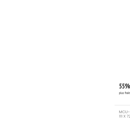
559
k
plus frak
MCU-
111 X 