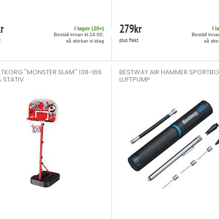
r
279
kr
I lager (
20
+)
I l
Beställ innan kl.14:00,
Beställ inna
t
plus frakt
så skickar vi idag
så skic
TKORG ''MONSTER SLAM'' 138-166
BESTWAY AIR HAMMER SPORTBO
 STATIV
LUFTPUMP