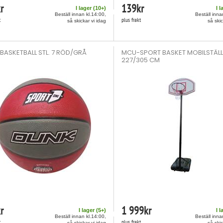
r
139
kr
I lager (
10
+)
I l
Beställ innan kl.14:00,
Beställ inna
t
plus frakt
så skickar vi idag
så skic
BASKETBALL STL. 7 RÖD/GRÅ
MCU-SPORT BASKET MOBILSTÄLL
227/305 CM
r
1 999
kr
I lager (
5
+)
I l
Beställ innan kl.14:00,
Beställ inna
t
plus frakt
så skickar vi idag
så skic