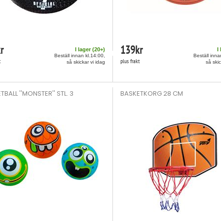
r
139
kr
I lager (
20
+)
I
Beställ innan kl.14:00,
Beställ inna
t
plus frakt
så skickar vi idag
så skic
TBALL ''MONSTER'' STL. 3
BASKETKORG 28 CM