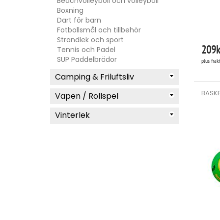
Beachvolleyboll och volleyboll
Boxning
Dart för barn
Fotbollsmål och tillbehör
Strandlek och sport
209
k
Tennis och Padel
SUP Paddelbrädor
plus frak
Camping & Friluftsliv
BASKE
Vapen / Rollspel
Vinterlek