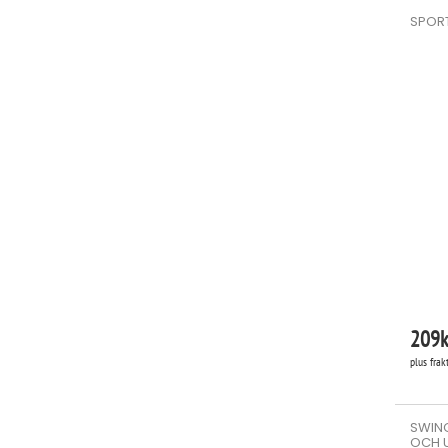
SPORT
209
k
plus frak
SWING
OCH 