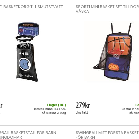
1 BASKETKORG TILL SMUTSTVÄTT
SPORT1 MINI BASKET SET TILL DÖ
VÄSKA
r
279
kr
I lager (
10
+)
I l
Beställ innan kl.14:00,
Beställ inna
t
plus frakt
så skickar vi idag
så skic
BALL BASKETSTÄLL FÖR BARN
SWINGBALL MITT FÖRSTA BASKET
UNGDOMAR
FÖR BARN