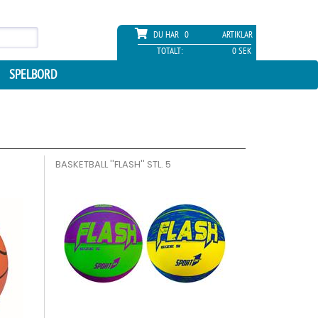
DU HAR
0
ARTIKLAR
TOTALT:
0 SEK
SPELBORD
BASKETBALL ''FLASH'' STL. 5