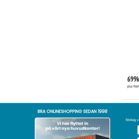
699
k
plus frak
BRA ONLINESHOPPING SEDAN 1998
Mottag v