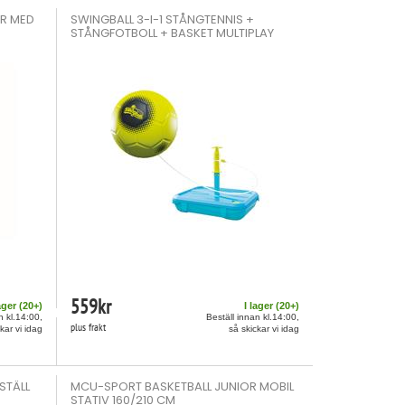
RR MED
SWINGBALL 3-I-1 STÅNGTENNIS +
STÅNGFOTBOLL + BASKET MULTIPLAY
559
kr
ager (
20
+)
I lager (
20
+)
n kl.14:00,
Beställ innan kl.14:00,
plus frakt
kar vi idag
så skickar vi idag
STÄLL
MCU-SPORT BASKETBALL JUNIOR MOBIL
STATIV 160/210 CM