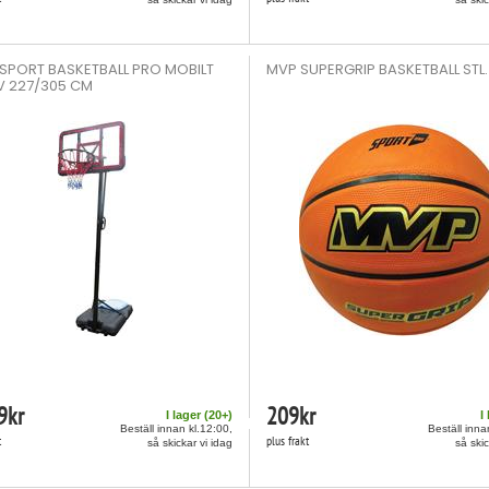
PORT BASKETBALL PRO MOBILT
MVP SUPERGRIP BASKETBALL STL.
V 227/305 CM
9
kr
209
kr
I lager (
20
+)
I
Beställ innan kl.12:00,
Beställ inna
t
plus frakt
så skickar vi idag
så skic