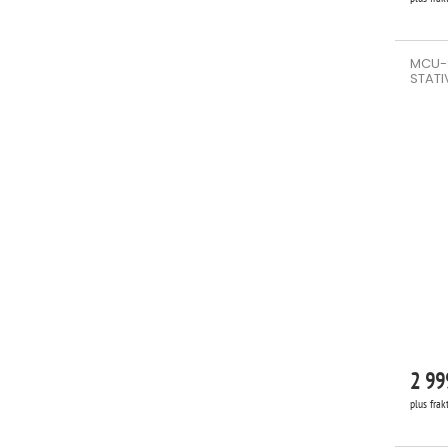
MCU-S
STATI
2 99
plus frak