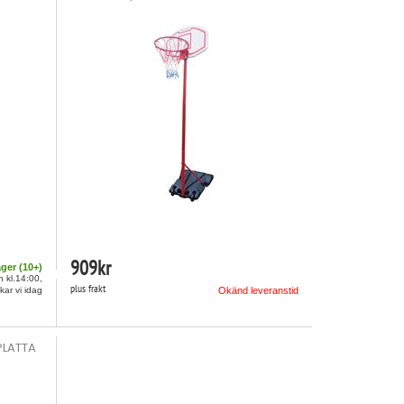
909
kr
ager (
10
+)
n kl.14:00,
plus frakt
kar vi idag
Okänd leveranstid
PLATTA