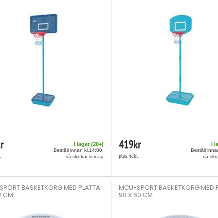
r
419
kr
I lager (
20
+)
I l
Beställ innan kl.14:00,
Beställ inna
t
plus frakt
så skickar vi idag
så skic
SPORT BASKETKORG MED PLATTA
MCU-SPORT BASKETKORG MED 
72 CM
90 X 60 CM