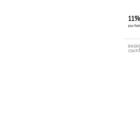
119
k
plus frak
BASKE
CM PÅ