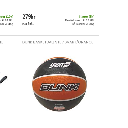
279
kr
ager (
10
+)
I lager (
5
+)
n kl.14:00,
Beställ innan kl.14:00,
plus frakt
kar vi idag
så skickar vi idag
LL
DUNK BASKETBALL STL 7 SVART/ORANGE