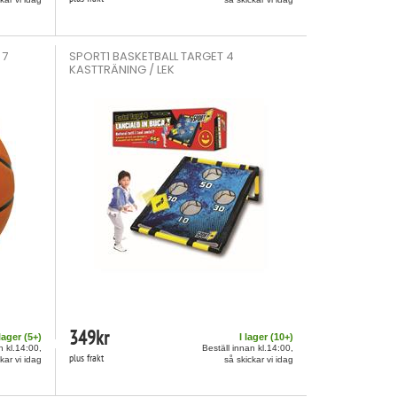
 7
SPORT1 BASKETBALL TARGET 4
KASTTRÄNING / LEK
349
kr
 lager (
5
+)
I lager (
10
+)
n kl.14:00,
Beställ innan kl.14:00,
plus frakt
kar vi idag
så skickar vi idag