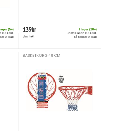
139
kr
 lager (
5
+)
I lager (
20
+)
n kl.14:00,
Beställ innan kl.14:00,
plus frakt
kar vi idag
så skickar vi idag
BASKETKORG 46 CM