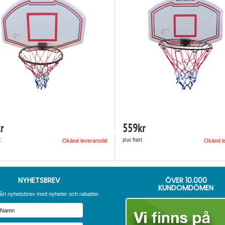
r
559
kr
t
plus frakt
Okänd leveranstid
Okänd l
NYHETSBREV
ÖVER
10.000
KUNDOMDÖMEN
årt nyhetsbrev med nyheter och rabatter.