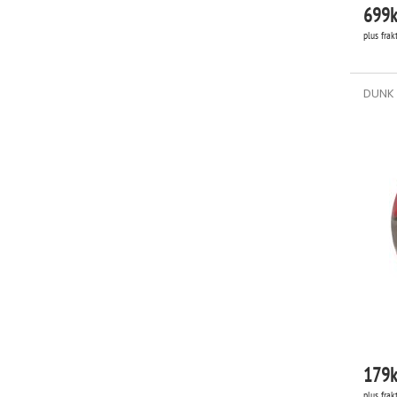
699
k
plus frak
DUNK 
179
k
plus frak