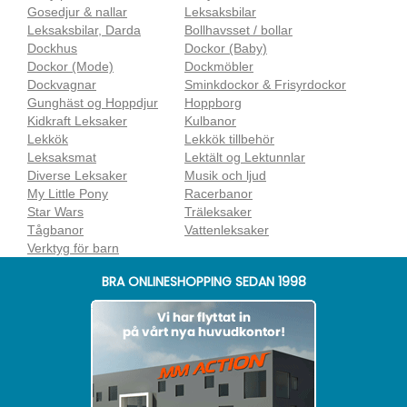
Gosedjur & nallar
Leksaksbilar
Leksaksbilar, Darda
Bollhavsset / bollar
Dockhus
Dockor (Baby)
Dockor (Mode)
Dockmöbler
Dockvagnar
Sminkdockor & Frisyrdockor
Gunghäst og Hoppdjur
Hoppborg
Kidkraft Leksaker
Kulbanor
Lekkök
Lekkök tillbehör
Leksaksmat
Lektält og Lektunnlar
Diverse Leksaker
Musik och ljud
My Little Pony
Racerbanor
Star Wars
Träleksaker
Tågbanor
Vattenleksaker
Verktyg för barn
BRA ONLINESHOPPING SEDAN 1998