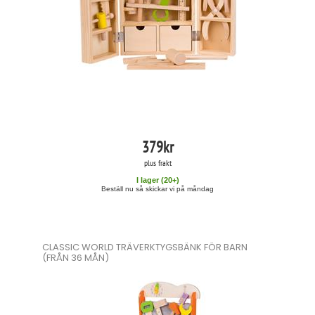
379
kr
plus frakt
I lager (
20
+)
Beställ nu så skickar vi på måndag
CLASSIC WORLD TRÄVERKTYGSBÄNK FÖR BARN
(FRÅN 36 MÅN)