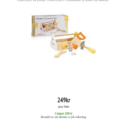
249
kr
plus frakt
I lager (
20
+)
Beställ nu så skickar vi på måndag