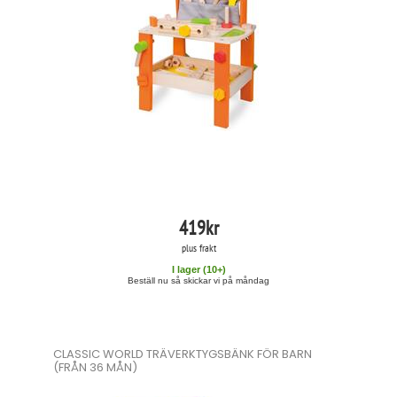
419
kr
plus frakt
I lager (
10
+)
Beställ nu så skickar vi på måndag
CLASSIC WORLD TRÄVERKTYGSBÄNK FÖR BARN
(FRÅN 36 MÅN)