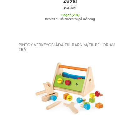
209
kr
plus frakt
I lager (
20
+)
Beställ nu så skickar vi på måndag
PINTOY VERKTYGSLÅDA TILL BARN M/TILLBEHÖR AV
TRÄ