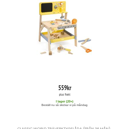
559
kr
plus frakt
I lager (
20
+)
Beställ nu så skickar vi på måndag
CLASSIC WORLD TRÄVERKTYGSLÅDA (FRÅN 36 MÅN)