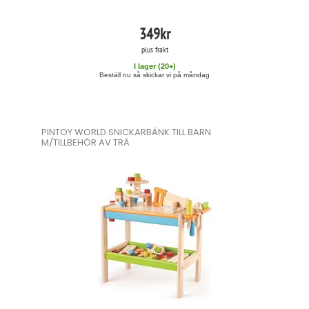
349
kr
plus frakt
I lager (
20
+)
Beställ nu så skickar vi på måndag
PINTOY WORLD SNICKARBÄNK TILL BARN
M/TILLBEHÖR AV TRÄ