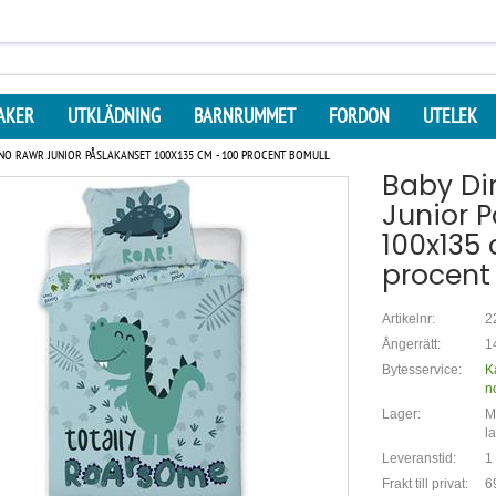
AKER
UTKLÄDNING
BARNRUMMET
FORDON
UTELEK
NO RAWR JUNIOR PÅSLAKANSET 100X135 CM - 100 PROCENT BOMULL
Baby Di
Junior 
100x135 
procent
Artikelnr:
2
Ångerrätt:
1
Bytesservice:
K
n
Lager:
Mi
l
Leveranstid:
1
Frakt till privat:
6