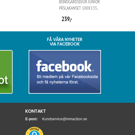
BONDGÅRDSDJUR JUNIOR
PÅSLAKANSET 100X135..
239,-
FÅ VÅRA NYHETER
VIA FACEBOOK
KONTAKT
E-post:
Kundservice@mmaction.se