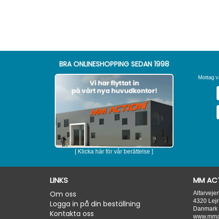
BRA ONLINESHOPPING SEDAN 1998
Mottag v
[ Klicka här för vår berättelse ]
LINKS
MM ACT
Om oss
Alfarveje
4320
Lejr
Logga in på din beställning
Danmark
Kontakta oss
www.mmac