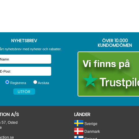
NYHETSBREV
ÖVER
10.000
KUNDOMDÖMEN
årt nyhetsbrev med nyheter och rabatter.
Registrera
Avsluta
ION A/S
LÄNDER
n 57, Osted
Sverige
e
Danmark
tion.se