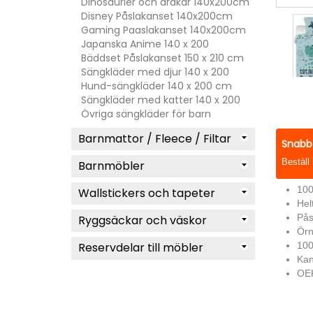
Dinosaurier och drakar 140x200cm
Disney Påslakanset 140x200cm
Gaming Paaslakanset 140x200cm
Japanska Anime 140 x 200
Bäddset Påslakanset 150 x 210 cm
Sängkläder med djur 140 x 200
Hund-sängkläder 140 x 200 cm
Sängkläder med katter 140 x 200
Övriga sängkläder för barn
Barnmattor / Fleece / Filtar
Snabb 
Beställ
Barnmöbler
100
Wallstickers och tapeter
Hel
Pås
Ryggsäckar och väskor
Örn
Reservdelar till möbler
100
Kan
OEK