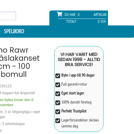
DU HAR
0
ARTIKLAR
TOTALT:
0 SEK
SPELBORD
no Rawr
VI HAR VARIT MED
Påslakanset
SEDAN 1998 - ALLTID
cm - 100
BRA SERVICE!
 bomull
Byte i upp till 90 dagar
Full garanti+retur
220123
Eget stort lager
4 dagars full ångerrätt
an bytas innan den 6
100% danskt företag
ovember
Perfekt Trustpilot
n. 5 st. tillgängliga i eget
ager
Lagerförsändelser skickas
 - 3 arbetsdagar
samma dag
9,-