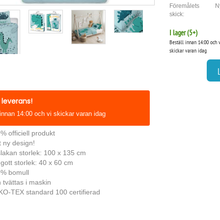
Föremålets
N
skick:
I lager (
5
+)
Beställ innan 14:00 och 
skickar varan idag
leverans!
 innan 14:00 och vi skickar varan idag
% officiell produkt
t ny design!
lakan storlek: 100 x 135 cm
gott storlek: 40 x 60 cm
% bomull
 tvättas i maskin
O-TEX standard 100 certifierad