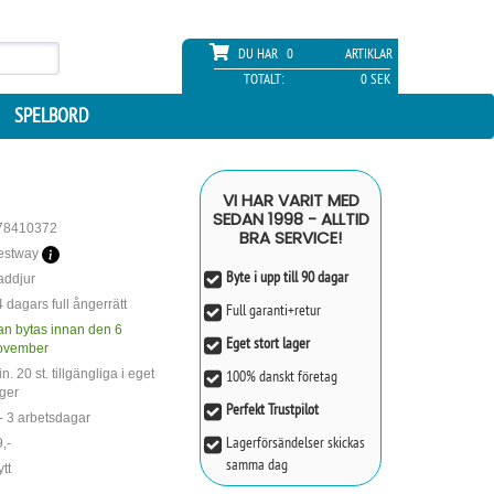
DU HAR
0
ARTIKLAR
TOTALT:
0 SEK
SPELBORD
VI HAR VARIT MED
SEDAN 1998 - ALLTID
78410372
BRA SERVICE!
estway
Byte i upp till 90 dagar
addjur
 dagars full ångerrätt
Full garanti+retur
an bytas innan den 6
Eget stort lager
ovember
n. 20 st. tillgängliga i eget
100% danskt företag
ger
Perfekt Trustpilot
- 3 arbetsdagar
Lagerförsändelser skickas
,-
samma dag
tt