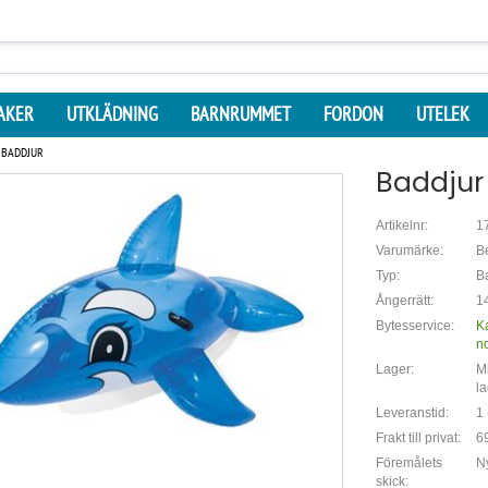
AKER
UTKLÄDNING
BARNRUMMET
FORDON
UTELEK
BADDJUR
Baddjur
Artikelnr:
1
Varumärke:
B
Typ:
B
Ångerrätt:
14
Bytesservice:
K
n
Lager:
Mi
la
Leveranstid:
1 
Frakt till privat:
69
Föremålets
Ny
skick: