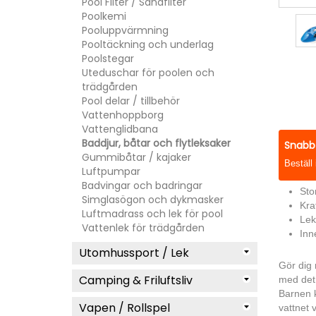
Pool Filter / Sandfilter
Poolkemi
Pooluppvärmning
Pooltäckning och underlag
Poolstegar
Uteduschar för poolen och
trädgården
Pool delar / tillbehör
Vattenhoppborg
Vattenglidbana
Baddjur, båtar och flytleksaker
Snabb 
Gummibåtar / kajaker
Beställ
Luftpumpar
Badvingar och badringar
Sto
Simglasögon och dykmasker
Kra
Luftmadrass och lek för pool
Lek
Vattenlek för trädgården
Inn
Utomhussport / Lek
Gör dig 
Camping & Friluftsliv
med det 
Barnen k
Vapen / Rollspel
vattnet 