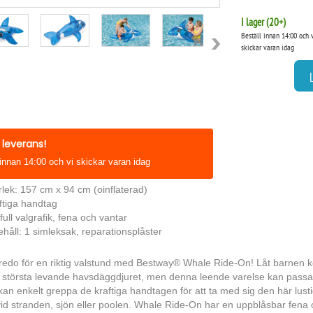
I lager (
20
+)
Beställ innan 14:00 och 
skickar varan idag
leverans!
 innan 14:00 och vi skickar varan idag
rlek: 157 cm x 94 cm (oinflaterad)
ftiga handtag
full valgrafik, fena och vantar
ehåll: 1 simleksak, reparationsplåster
redo för en riktig valstund med Bestway® Whale Ride-On! Låt barnen 
största levande havsdäggdjuret, men denna leende varelse kan passa di
an enkelt greppa de kraftiga handtagen för att ta med sig den här lust
vid stranden, sjön eller poolen. Whale Ride-On har en uppblåsbar fena