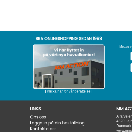
BRA ONLINESHOPPING SEDAN 1998
Mottag v
[ Klicka här för vår berättelse ]
LINKS
MM ACT
Om oss
Alfarveje
4320
Lejr
Logga in på din beställning
Danmark
Kontakta oss
www.mmac