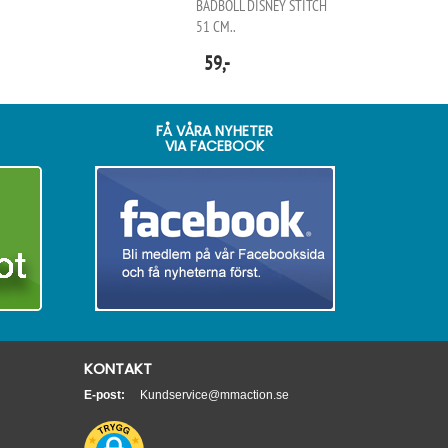
BADBOLL DISNEY STITCH
51 CM..
59,-
FÅ VÅRA NYHETER
VIA FACEBOOK
KONTAKT
E-post:
Kundservice@mmaction.se