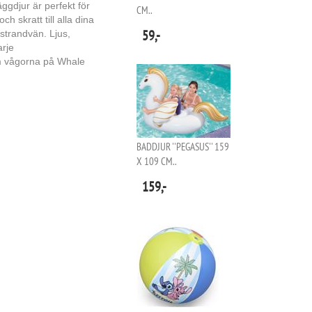
äggdjur är perfekt för
CM..
h skratt till alla dina
59,-
trandvän. Ljus,
arje
m vågorna på Whale
BADDJUR ''PEGASUS'' 159
X 109 CM..
159,-