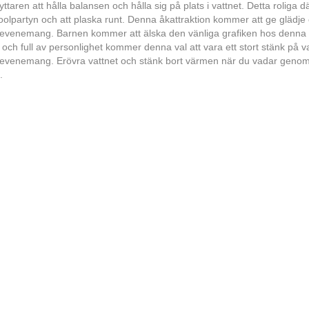
yttaren att hålla balansen och hålla sig på plats i vattnet. Detta roliga d
poolpartyn och att plaska runt. Denna åkattraktion kommer att ge glädje oc
venemang. Barnen kommer att älska den vänliga grafiken hos denna s
 och full av personlighet kommer denna val att vara ett stort stänk på v
venemang. Erövra vattnet och stänk bort värmen när du vadar geno
.