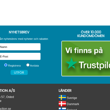
NYHETSBREV
ÖVER
10.000
KUNDOMDÖMEN
årt nyhetsbrev med nyheter och rabatter.
Registrera
Avsluta
ION A/S
LÄNDER
n 57, Osted
Sverige
e
Danmark
tion.se