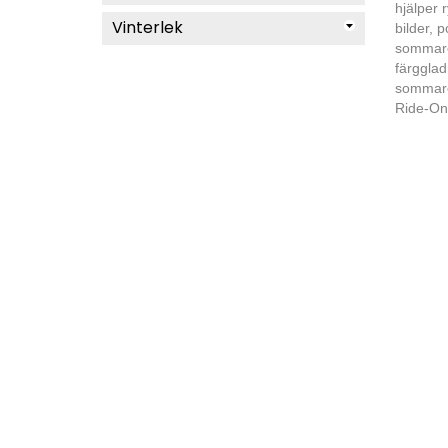
hjälper r
Vinterlek
bilder, 
sommare
färgglad
sommare
Ride-On