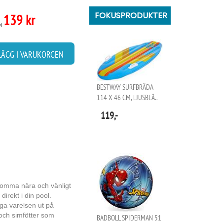
FOKUSPRODUKTER
139 kr
vi
LÄGG I VARUKORGEN
BESTWAY SURFBRÄDA
114 X 46 CM, LJUSBLÅ..
119,-
komma nära och vänligt
rekt i din pool.
iga varelsen ut på
 och simfötter som
BADBOLL SPIDERMAN 51