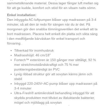
sammetsliknande material. Dessa lager fångar luft mellan sig
för att ge kudde, komfort och stöd för en vilsam natts sömn.
Enkel installation:
Den inbyggda AC-luftpumpen blåser upp madrassen på 3-4
minuter, så att den är redo för sängen när du är det. På
morgonen gör den snabba tömningsventilen det enkelt att ta
bort madrassen. Placera helt enkelt din platta och vikta säng
i den medföljande bärväskan för enkel transport och
förvaring.
Tillverkad för inomhusbruk
Madrasshöjd: 46 cm/18"
Fortech™ exteriören är 150 gånger mer slittåligt, 92 %
mer stretchmotståndskraftigt och 75 % mer
punkteringsbeständigt än PVC
Lyxig ribbad struktur gör att sovytan känns jämn och
stabil
Inbyggd 220-240V~AC-pump blåser upp madrassen på
3-4 minuter
Ultra-Fresh® antimikrobiell behandling inbyggd för att
skydda produkten mot tillväxt av illaluktande bakterier,
mögel och mjöldagg på sovytan