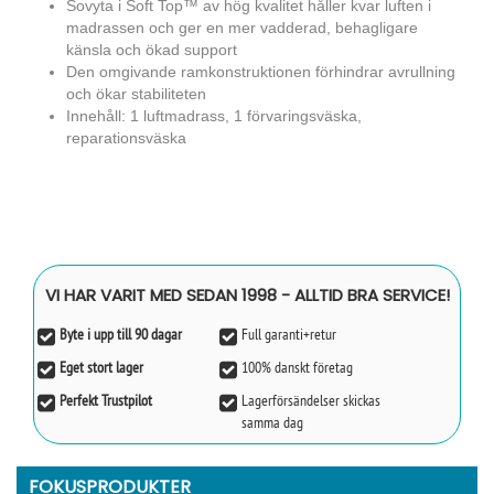
Sovyta i Soft Top™ av hög kvalitet håller kvar luften i
madrassen och ger en mer vadderad, behagligare
känsla och ökad support
Den omgivande ramkonstruktionen förhindrar avrullning
och ökar stabiliteten
Innehåll: 1 luftmadrass, 1 förvaringsväska,
reparationsväska
VI HAR VARIT MED SEDAN 1998 - ALLTID BRA SERVICE!
Byte i upp till 90 dagar
Full garanti+retur
Eget stort lager
100% danskt företag
Perfekt Trustpilot
Lagerförsändelser skickas
samma dag
FOKUSPRODUKTER