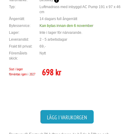
Varumärke:
Bestway
Typ:
Luftmadrass med inbyggd AC Pump 191 x 97 x 46
cm
Ångerrätt:
14 dagars full ångerrätt
Bytesservice:
Kan bytas innan den 6 november
Lager:
Inte i lager för närvarande.
Leveranstid:
2 - 5 arbetsdagar
Frakt till privat:
69,-
Föremålets
Nytt
skick:
Slut i lager
698 kr
förväntas igen i 2027
LÄGG I VARUKORGEN