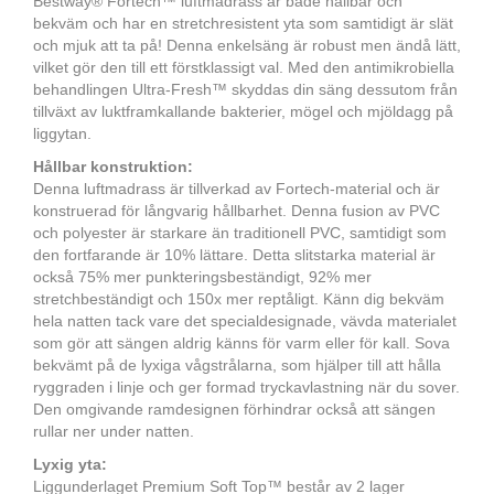
Bestway® Fortech™ luftmadrass är både hållbar och
bekväm och har en stretchresistent yta som samtidigt är slät
och mjuk att ta på! Denna enkelsäng är robust men ändå lätt,
vilket gör den till ett förstklassigt val. Med den antimikrobiella
behandlingen Ultra-Fresh™ skyddas din säng dessutom från
tillväxt av luktframkallande bakterier, mögel och mjöldagg på
liggytan.
Hållbar konstruktion:
Denna luftmadrass är tillverkad av Fortech-material och är
konstruerad för långvarig hållbarhet. Denna fusion av PVC
och polyester är starkare än traditionell PVC, samtidigt som
den fortfarande är 10% lättare. Detta slitstarka material är
också 75% mer punkteringsbeständigt, 92% mer
stretchbeständigt och 150x mer reptåligt. Känn dig bekväm
hela natten tack vare det specialdesignade, vävda materialet
som gör att sängen aldrig känns för varm eller för kall. Sova
bekvämt på de lyxiga vågstrålarna, som hjälper till att hålla
ryggraden i linje och ger formad tryckavlastning när du sover.
Den omgivande ramdesignen förhindrar också att sängen
rullar ner under natten.
Lyxig yta:
Liggunderlaget Premium Soft Top™ består av 2 lager