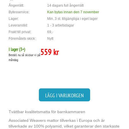
Ångerrätt:
14 dagars full ångerrätt
Bytesservice:
Kan bytas innan den 7 november
Lager:
Min. 3 st. tillgängliga i eget lager
Leveranstid:
1 - 3 arbetsdagar
Frakt till privat:
69,-
Föremålets skick:
Nytt
I lager (
3
+)
559 kr
Beställ nu så skickar vi på
måndag
LÄGG I VARUKORGEN
Tvättbar kvalitetsmatta för barnkammaren
Associated Weavers mattor tillverkas i Europa och är
tillverkade av 100% polyamid, vilket garanterar den starkaste