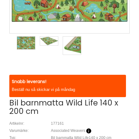
Snabb leverans!
Beställ nu så skickar vi på måndag
Bil barnmatta Wild Life 140 x
200 cm
Artikelnr:
177161
Varumärke:
Associated Weavers
Typ:
Bil barnmatta Wild Life140 x 200 cm