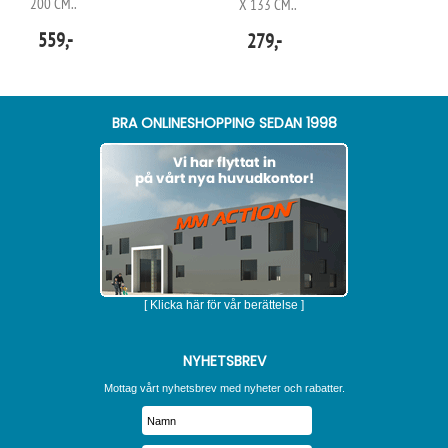
200 CM..
X 133 CM..
559,-
279,-
BRA ONLINESHOPPING SEDAN 1998
[ Klicka här för vår berättelse ]
NYHETSBREV
Mottag vårt nyhetsbrev med nyheter och rabatter.