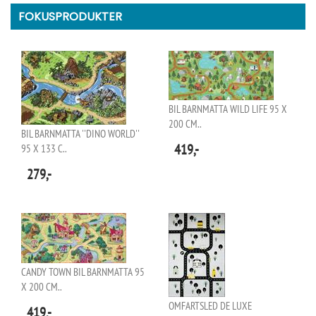
FOKUSPRODUKTER
BIL BARNMATTA WILD LIFE 95 X
200 CM..
BIL BARNMATTA ''DINO WORLD''
419,-
95 X 133 C..
279,-
CANDY TOWN BIL BARNMATTA 95
X 200 CM..
OMFARTSLED DE LUXE
419,-