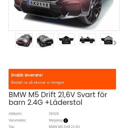
Snabb leverans!
Beställ nu så skickar vi imorgon
BMW M5 Drift 21,6V Svart för
barn 2.4G +Läderstol
Artikelnr:
28426
Varumärke:
Megaleg
Typ:
BMW M5 Drift 21,6V