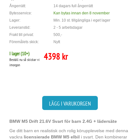
Ångerrätt:
14 dagars full ångerrätt
Bytesservice:
Kan bytas innan den 8 november
Lager:
Min. 10 st. tillgängliga i eget lager
Leveranstid:
2 - 5 arbetsdagar
Frakt till privat:
500,-
Föremålets skick:
Nytt
I lager (
10
+)
4398 kr
Beställ nu så skickar vi
imorgon
LÄGG I VARUKORGEN
BMW M5 Drift 21.6V Svart för barn 2.4G + lädersäte
Ge ditt barn en realistisk och rolig körupplevelse med denna
vackra
licensierade BMW M5 elbil
i svart. Den kombinerar