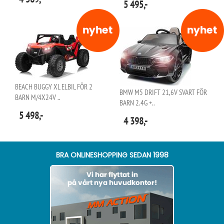
5 495,-
BEACH BUGGY XL ELBIL FÖR 2
BMW M5 DRIFT 21,6V SVART FÖR
BARN M/4X24V ..
BARN 2.4G +..
5 498,-
4 398,-
BRA ONLINESHOPPING SEDAN 1998