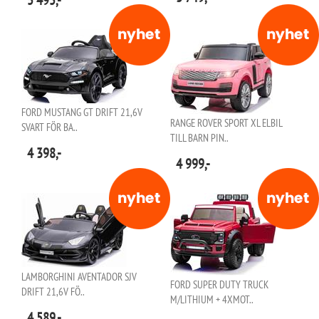
5 495,-
FORD MUSTANG GT DRIFT 21,6V
RANGE ROVER SPORT XL ELBIL
SVART FÖR BA..
TILL BARN PIN..
4 398,-
4 999,-
LAMBORGHINI AVENTADOR SJV
FORD SUPER DUTY TRUCK
DRIFT 21,6V FÖ..
M/LITHIUM + 4XMOT..
4 589,-