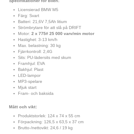
Specifikationer för bilen:
Licensierad BMW M5
Färg: Svart
Batteri: 21,6V 7,5Ah litium
Strömbrytare för att slå på DRIFT
Motor:
2 x 775# 25 000 varv/min motor
Hastighet: 3-13 km/h
Max. belastning: 30 kg
Fjärrkontroll: 2,4G
Sits: PU-lädersits med skum
Framhjul: EVA
Bakhjul: Plast
LED-lampor
MP3-spelare
Mjuk start
Fram- och baksida
Mått och vikt:
Produktstorlek: 124 x 74 x 55 cm
Förpackning: 126,5 x 63,5 x 37 cm
Brutto-/nettovikt: 24,6 / 19 kg