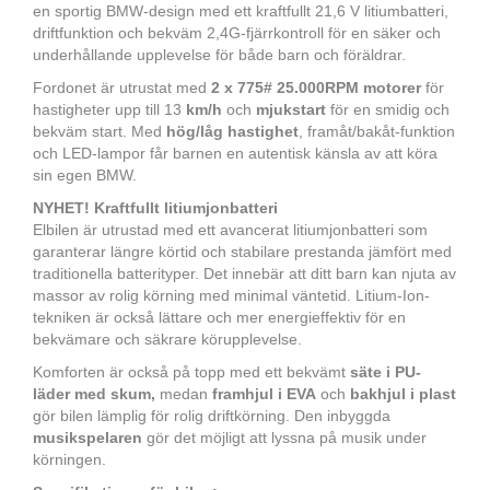
en sportig BMW-design med ett kraftfullt 21,6 V litiumbatteri,
driftfunktion och bekväm 2,4G-fjärrkontroll för en säker och
underhållande upplevelse för både barn och föräldrar.
Fordonet är utrustat med
2 x 775# 25.000RPM motorer
för
hastigheter upp till 13
km/h
och
mjukstart
för en smidig och
bekväm start. Med
hög/låg hastighet
, framåt/bakåt-funktion
och LED-lampor får barnen en autentisk känsla av att köra
sin egen BMW.
NYHET! Kraftfullt litiumjonbatteri
Elbilen är utrustad med ett avancerat litiumjonbatteri som
garanterar längre körtid och stabilare prestanda jämfört med
traditionella batterityper. Det innebär att ditt barn kan njuta av
massor av rolig körning med minimal väntetid. Litium-Ion-
tekniken är också lättare och mer energieffektiv för en
bekvämare och säkrare körupplevelse.
Komforten är också på topp med ett bekvämt
säte i PU-
läder med skum,
medan
framhjul i EVA
och
bakhjul i plast
gör bilen lämplig för rolig driftkörning. Den inbyggda
musikspelaren
gör det möjligt att lyssna på musik under
körningen.