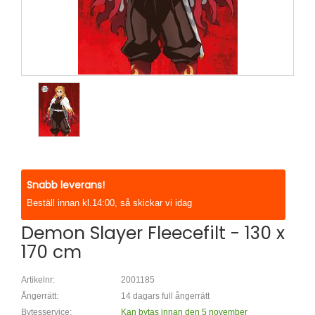
Snabb leverans!
Beställ innan kl.14:00, så skickar vi idag
Demon Slayer Fleecefilt - 130 x
170 cm
Artikelnr:
2001185
Ångerrätt:
14 dagars full ångerrätt
Bytesservice:
Kan bytas innan den 5 november