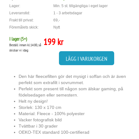
Lager:
Min. 5 st. tillgängliga i eget lager
Leveranstid:
1 - 3 arbetsdagar
Frakt till privat:
69,-
Föremålets skick:
Nytt
I lager (
5
+)
199 kr
Beställ innan kl.14:00, så
skickar vi idag
LÄGG I VARUKORGEN
Den här fleecefilten gör det mysigt i soffan och är även
perfekt som extrafilt i sovrummet.
Perfekt som present till någon som älskar gaming, på
födelsedagen eller semestern.
Helt ny design!
Storlek: 130 x 170 cm
Material: Fleece - 100% polyester
Vacker fotografisk bild
Tvättbar i 30 grader
OEKO-TEX standard 100-certifierad