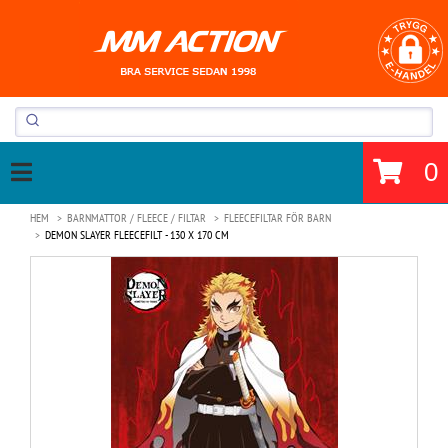
0
HEM
BARNMATTOR / FLEECE / FILTAR
FLEECEFILTAR FÖR BARN
DEMON SLAYER FLEECEFILT - 130 X 170 CM