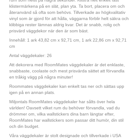
rum som helst på några sekunder. Klistra helt enkelt fast
klistermärkena på en slät, plan yta. Ta bort, placera om och
återanvänd så ofta som behövs. Tillverkade av högkvalitativ
vinyl som är gjord för att hålla, väggarna förblir helt säkra och
klibbiga rester lämnas aldrig kvar. Det är snabb, rolig och
prisvärd väggdekor när den är som bäst.
Innehåll: 1 ark 43,82 cm x 92,71 cm, 1 ark 22,86 cm x 92,71
cm
Antal väggdekaler: 26
Att dekorera med RoomMates väggdekaler är det enklaste,
snabbaste, coolaste och mest prisvärda sättet att förvandla
en tråkig vägg på några minuter!
Roommates väggdekaler kan enkelt tas ner och sättas upp
igen på en annan plats.
Miljontals RoomMates väggdekaler har sålts över hela
världen! Oavsett vilket rum du behöver förvandla, vad du
drömmer om, vilka wallstickers dina barn längtar efter,
RoomMates har wallstickers som passar ditt humör, din stil
och din budget.
Våra väggdekaler är stolt designade och tillverkade i USA