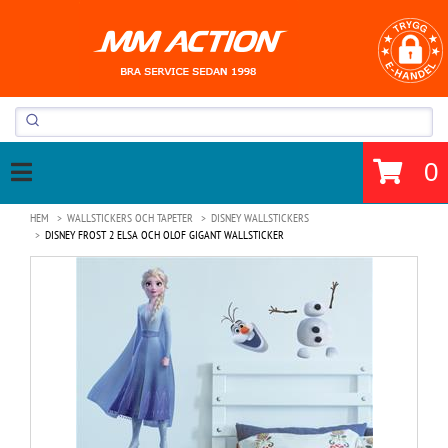
0
HEM
WALLSTICKERS OCH TAPETER
DISNEY WALLSTICKERS
DISNEY FROST 2 ELSA OCH OLOF GIGANT WALLSTICKER