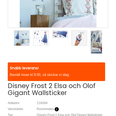
Snabb leverans!
Beställ innan kl.8:00, så skickar vi idag
Disney Frost 2 Elsa och Olof
Gigant Wallsticker
Artikelnr:
216094
Varumärke:
Roommates
Typ:
Disney Frost 2 Elsa och Olof Gigant Wallsticker