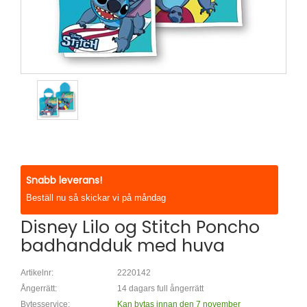
Snabb leverans!
Beställ nu så skickar vi på måndag
Disney Lilo og Stitch Poncho
badhandduk med huva
Artikelnr:
2220142
Ångerrätt:
14 dagars full ångerrätt
Bytesservice:
Kan bytas innan den 7 november