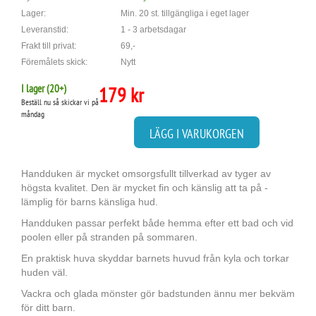
Lager:
Min. 20 st. tillgängliga i eget lager
Leveranstid:
1 - 3 arbetsdagar
Frakt till privat:
69,-
Föremålets skick:
Nytt
I lager (
20
+)
179 kr
Beställ nu så skickar vi på
måndag
LÄGG I VARUKORGEN
Handduken är mycket omsorgsfullt tillverkad av tyger av
högsta kvalitet. Den är mycket fin och känslig att ta på -
lämplig för barns känsliga hud.
Handduken passar perfekt både hemma efter ett bad och vid
poolen eller på stranden på sommaren.
En praktisk huva skyddar barnets huvud från kyla och torkar
huden väl.
Vackra och glada mönster gör badstunden ännu mer bekväm
för ditt barn.