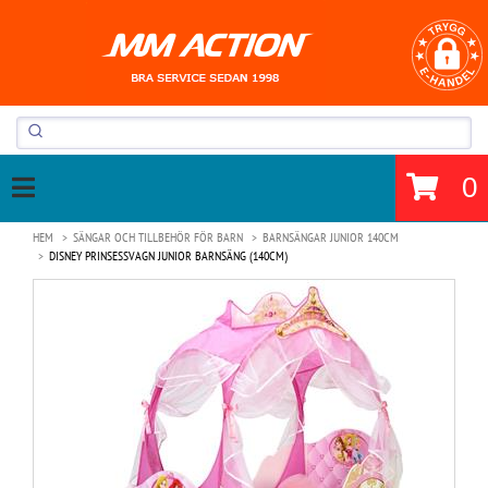
0
HEM
SÄNGAR OCH TILLBEHÖR FÖR BARN
BARNSÄNGAR JUNIOR 140CM
DISNEY PRINSESSVAGN JUNIOR BARNSÄNG (140CM)