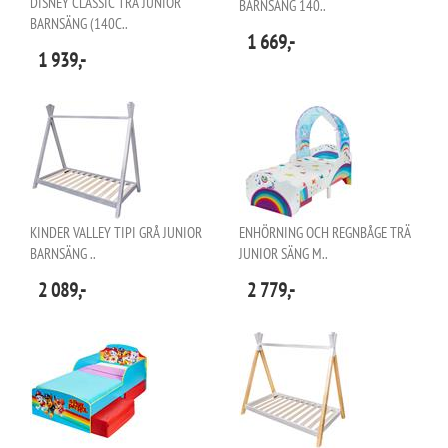
DISNEY CLASSIC TRÄ JUNIOR
BARNSÄNG 140..
BARNSÄNG (140C..
1 669,-
1 939,-
KINDER VALLEY TIPI GRÅ JUNIOR
ENHÖRNING OCH REGNBÅGE TRÄ
BARNSÄNG ..
JUNIOR SÄNG M..
2 089,-
2 779,-