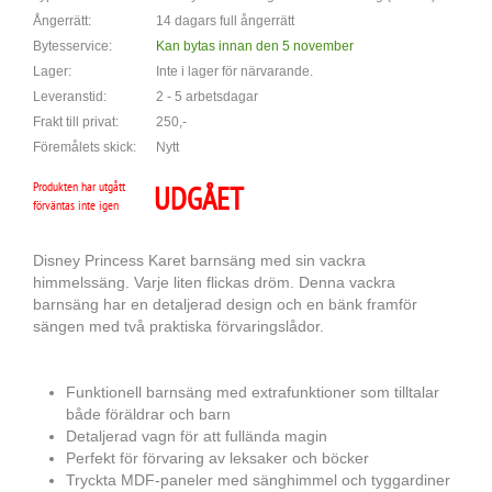
Ångerrätt:
14 dagars full ångerrätt
Bytesservice:
Kan bytas innan den 5 november
Lager:
Inte i lager för närvarande.
Leveranstid:
2 - 5 arbetsdagar
Frakt till privat:
250,-
Föremålets skick:
Nytt
Produkten har utgått
UDGÅET
förväntas inte igen
Disney Princess Karet barnsäng med sin vackra
himmelssäng. Varje liten flickas dröm. Denna vackra
barnsäng har en detaljerad design och en bänk framför
sängen med två praktiska förvaringslådor.
Funktionell barnsäng med extrafunktioner som tilltalar
både föräldrar och barn
Detaljerad vagn för att fullända magin
Perfekt för förvaring av leksaker och böcker
Tryckta MDF-paneler med sänghimmel och tyggardiner