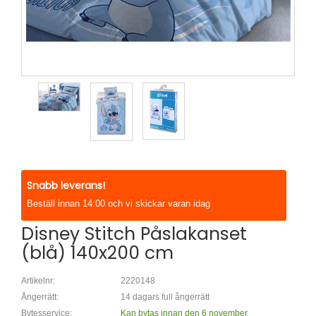
Snabb leverans!
Beställ innan 14:00 och vi skickar varan idag
Disney Stitch Påslakanset
(blå) 140x200 cm
Artikelnr:
2220148
Ångerrätt:
14 dagars full ångerrätt
Bytesservice:
Kan bytas innan den 6 november