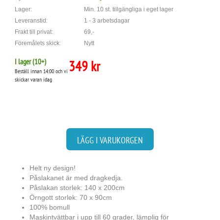
Lager:
Min. 10 st. tillgängliga i eget lager
Leveranstid:
1 - 3 arbetsdagar
Frakt till privat:
69,-
Föremålets skick:
Nytt
I lager (
10
+)
349 kr
Beställ innan 14:00 och vi
skickar varan idag
LÄGG I VARUKORGEN
Helt ny design!
Påslakanet är med dragkedja.
Påslakan storlek: 140 x 200cm
Örngott storlek: 70 x 90cm
100% bomull
Maskintvättbar i upp till 60 grader, lämplig för