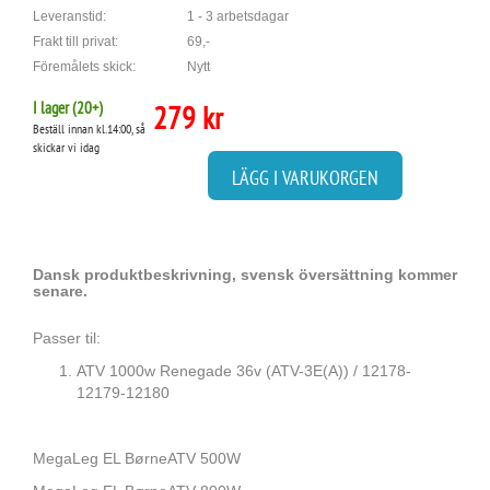
Leveranstid:
1 - 3 arbetsdagar
Frakt till privat:
69,-
Föremålets skick:
Nytt
I lager (
20
+)
279 kr
Beställ innan kl.14:00, så
skickar vi idag
LÄGG I VARUKORGEN
Dansk produktbeskrivning, svensk översättning kommer
senare.
Passer til:
ATV 1000w Renegade 36v (ATV-3E(A)) / 12178-
12179-12180
MegaLeg EL BørneATV 500W