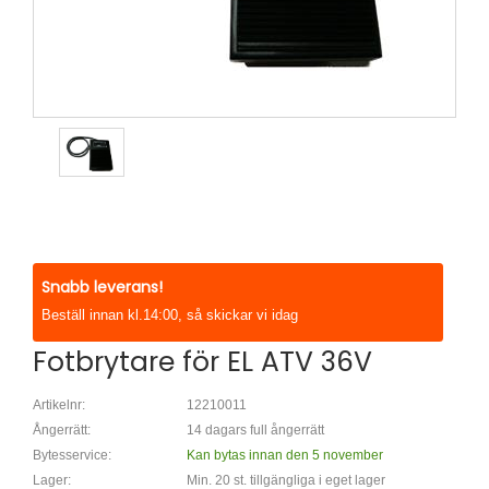
Snabb leverans!
Beställ innan kl.14:00, så skickar vi idag
Fotbrytare för EL ATV 36V
Artikelnr:
12210011
Ångerrätt:
14 dagars full ångerrätt
Bytesservice:
Kan bytas innan den 5 november
Lager:
Min. 20 st. tillgängliga i eget lager