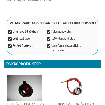
MegaLeg EL BørneATV 800W
VI HAR VARIT MED SEDAN 1998 - ALLTID BRA SERVICE!
Byte i upp till 90 dagar
Full garanti+retur
Eget stort lager
100% danskt företag
Perfekt Trustpilot
Lagerförsändelser skickas
samma dag
FOKUSPRODUKTER
TUTA FÖR ELEKTRISK ATV 36V..
LADDNINGSUTTAG FÖR EATV OCH