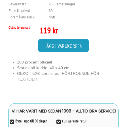
Leveranstid:
2 - 5 arbetsdagar
Frakt till privat:
69,-
Föremålets skick:
Nytt
Okänd leveranstid
119 kr
LÄGG I VARUKORGEN
100 procent officiell
Storlek på kudde: 40 x 40 cm
OEKO-TEX®-certifierad. FÖRTROENDE FÖR
TEXTILIER
VI HAR VARIT MED SEDAN 1998 - ALLTID BRA SERVICE!
Byte i upp till 90 dagar
Full garanti+retur