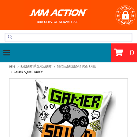
0
HEM
BÄDDSET PÅSLAKANSET
PRYDNADSKUDDAR FÖR BARN
GAMER SQUAD KUDDE