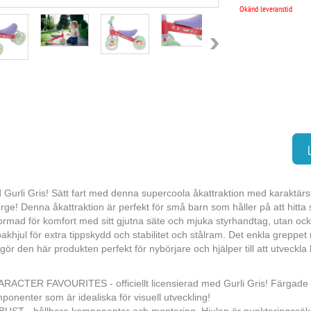
Okänd leveranstid
Gurli Gris! Sätt fart med denna supercoola åkattraktion med karaktärsf
ge! Denna åkattraktion är perfekt för små barn som håller på att hitta s
ormad för komfort med sitt gjutna säte och mjuka styrhandtag, utan oc
akhjul för extra tippskydd och stabilitet och stålram. Det enkla greppe
 gör den här produkten perfekt för nybörjare och hjälper till att utveckla
RACTER FAVOURITES - officiellt licensierad med Gurli Gris! Färgade e
ponenter som är idealiska för visuell utveckling!