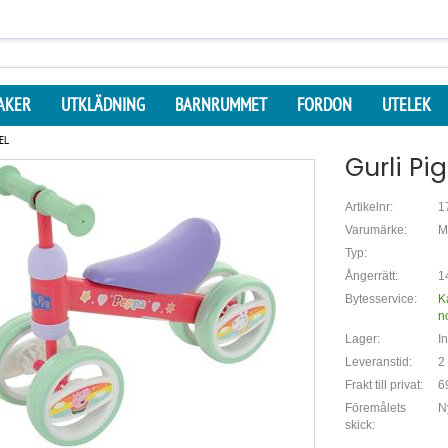
AKER
UTKLÄDNING
BARNRUMMET
FORDON
UTELEK
EL
Gurli Pi
Artikelnr:
1
Varumärke:
M
Typ:
Ångerrätt:
1
Bytesservice:
K
n
Lager:
In
Leveranstid:
2
Frakt till privat:
6
Föremålets
N
skick: