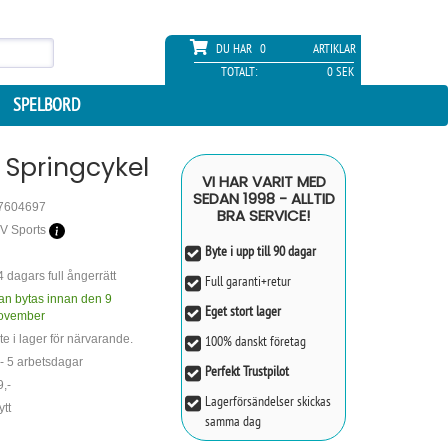
DU HAR
0
ARTIKLAR
TOTALT:
0 SEK
SPELBORD
g Springcykel
VI HAR VARIT MED
SEDAN 1998 - ALLTID
7604697
BRA SERVICE!
V Sports
Byte i upp till 90 dagar
4 dagars full ångerrätt
Full garanti+retur
an bytas innan den 9
Eget stort lager
ovember
te i lager för närvarande.
100% danskt företag
 - 5 arbetsdagar
Perfekt Trustpilot
9,-
Lagerförsändelser skickas
ytt
samma dag