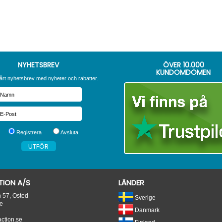
NYHETSBREV
ÖVER
10.000
KUNDOMDÖMEN
årt nyhetsbrev med nyheter och rabatter.
Registrera
Avsluta
ION A/S
LÄNDER
n 57, Osted
Sverige
e
Danmark
tion.se