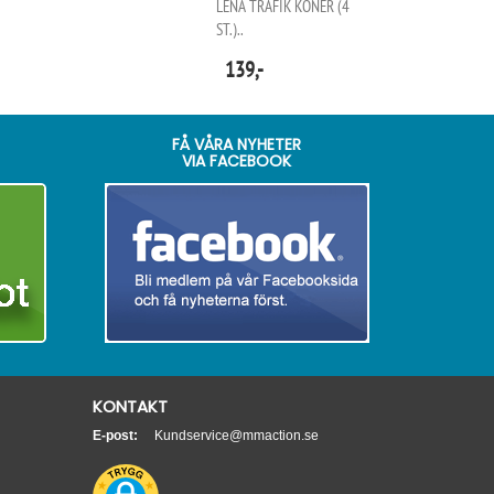
LENA TRAFIK KONER (4
ST.)..
139,-
FÅ VÅRA NYHETER
VIA FACEBOOK
KONTAKT
E-post:
Kundservice@mmaction.se