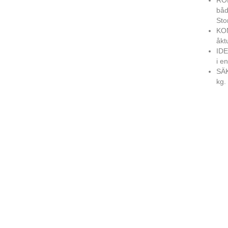
ROB
båd
Sto
KOM
åkt
IDE
i e
SÄK
kg.