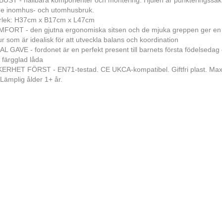
UST - hållbara komponenter och montering. Hjulen är punkteringssäkr
e inomhus- och utomhusbruk.
rlek: H37cm x B17cm x L47cm
FORT - den gjutna ergonomiska sitsen och de mjuka greppen ger en
ur som är idealisk för att utveckla balans och koordination
AL GAVE - fordonet är en perfekt present till barnets första födelsedag ell
n färgglad låda
ERHET FÖRST - EN71-testad. CE UKCA-kompatibel. Giftfri plast. Max
 Lämplig ålder 1+ år.