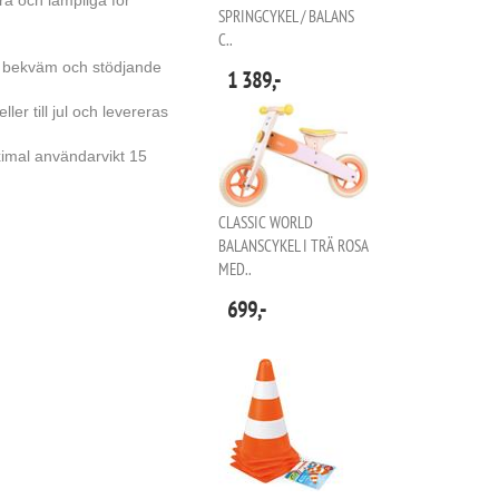
a och lämpliga för
SPRINGCYKEL / BALANS
C..
 bekväm och stödjande
1 389,-
er till jul och levereras
imal användarvikt 15
CLASSIC WORLD
BALANSCYKEL I TRÄ ROSA
MED..
699,-