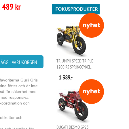
489 kr
FOKUSPRODUKTER
TRIUMPH SPEED TRIPLE
LÄGG I VARUKORGEN
1200 RS SPRINGCYKEL..
1 389,-
avoriterna Gurli Gris
ina fötter och är inte
kså för säkerhet med
t med responsiva
 koordination och
tiketter och
DUCATI DESMO GP25