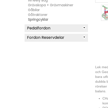
Wheely Bug
Grävskopa + Grävmaskiner
Gåbilar
Gåtraktorer
Springcyklar
Pedalfordon
Fordon Reservdelar
Lek med 
och Geor
bara utf
dubbla b
rörelser
balans.
CHA
kom