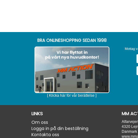
BRA ONLINESHOPPING SEDAN 1998
Mottag v
[ Klicka här för vår berättelse ]
LINKS
MM ACT
Om oss
Alfarveje
4320
Lejr
Logga in på din beställning
Danmark
Kontakta oss
www.mmac