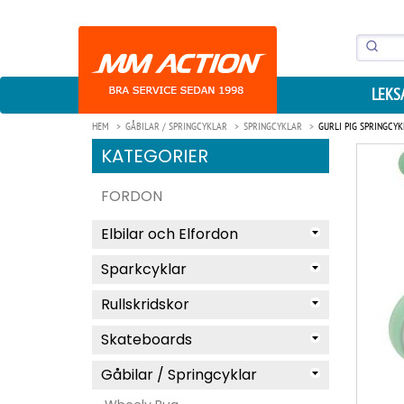
LEKS
HEM
GÅBILAR / SPRINGCYKLAR
SPRINGCYKLAR
GURLI PIG SPRINGCYK
KATEGORIER
FORDON
Elbilar och Elfordon
Sparkcyklar
Rullskridskor
Skateboards
Gåbilar / Springcyklar