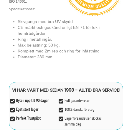
ISO 14001.
Specifikationer:
Skivgunga med bra UV-skydd
CE-märkt och godkänd enligt EN-71 för lek i
hemträdgården
Ring i metall ingår.
Max belastning: 50 kg.
Komplett med 2m rep och ring för infästning
Diameter: 280 mm
VI HAR VARIT MED SEDAN 1998 - ALLTID BRA SERVICE!
Byte i upp till 90 dagar
Full garanti+retur
Eget stort lager
100% danskt företag
Perfekt Trustpilot
Lagerförsändelser skickas
samma dag