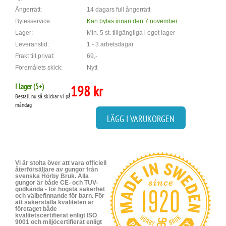
Ångerrätt:
14 dagars full ångerrätt
Bytesservice:
Kan bytas innan den 7 november
Lager:
Min. 5 st. tillgängliga i eget lager
Leveranstid:
1 - 3 arbetsdagar
Frakt till privat:
69,-
Föremålets skick:
Nytt
I lager (
5
+)
198 kr
Beställ nu så skickar vi på
måndag
LÄGG I VARUKORGEN
Vi är stolta över att vara officiell
återförsäljare av gungor från
svenska Hörby Bruk. Alla
gungor är både CE- och TUV-
godkända - för högsta säkerhet
och välbefinnande för barn. För
att säkerställa kvaliteten är
företaget både
kvalitetscertifierat enligt ISO
9001 och miljöcertifierat enligt