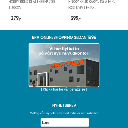
HÖRBY BRUK KLÄTTERREP 200
HÖRBY BRUK BABYGUNGA HÖG
TURKOS..
EXKLUSIV CERISE..
279,-
399,-
BRA ONLINESHOPPING SEDAN 1998
[ Klicka här för vår berättelse ]
NYHETSBREV
Mottag vårt nyhetsbrev med nyheter och rabatter.