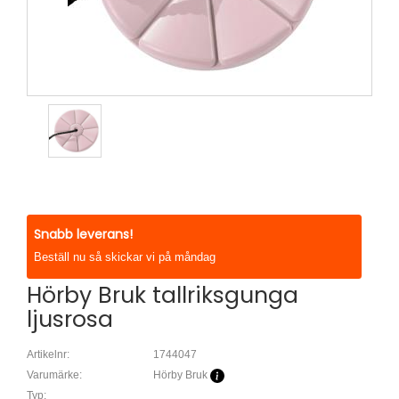
Snabb leverans!
Beställ nu så skickar vi på måndag
Hörby Bruk tallriksgunga
ljusrosa
Artikelnr:
1744047
Varumärke:
Hörby Bruk
Typ: