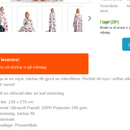
Föremålets
Ny
skick:
I lager (
10
+)
Beställ nu så skickar vi 
måndag
leverans!
 nu så skickar vi på måndag
är en mjuk, bärbar filt gjord av mikrofibrer. Perfekt till mys i soffan el
h varmt!
ill en vårkväll eller en kall vinterdag.
rlek: 130 x 170 cm
erial: Ultrasoft Flanell, 100% Polyester 240 gsm
belsidig, bärbar filt
kintvätt
allage: Presentlåda