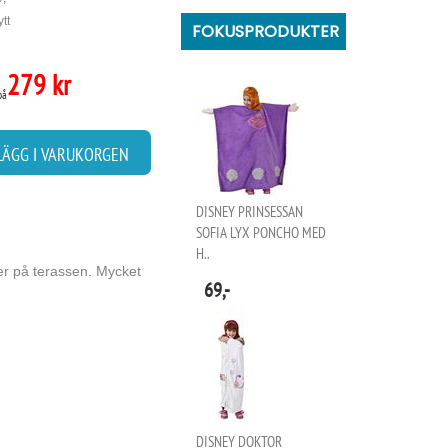
tt
FOKUSPRODUKTER
279 kr
på
LÄGG I VARUKORGEN
DISNEY PRINSESSAN
SOFIA LYX PONCHO MED
H..
ler på terassen. Mycket
69,-
DISNEY DOKTOR