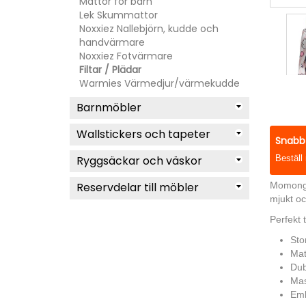
Mattor för barn
Lek Skummattor
Noxxiez Nallebjörn, kudde och
handvärmare
Noxxiez Fotvärmare
Filtar / Plädar
Warmies Värmedjur/värmekudde
Barnmöbler
Wallstickers och tapeter
Snabb 
Ryggsäckar och väskor
Beställ
Reservdelar till möbler
Momonga 
mjukt oc
Perfekt t
Sto
Mat
Dub
Mas
Emb