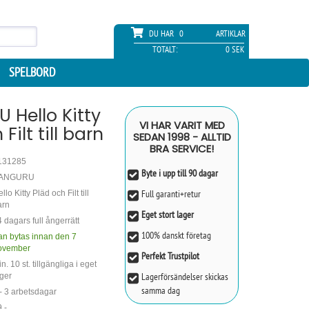
DU HAR
0
ARTIKLAR
TOTALT:
0 SEK
SPELBORD
 Hello Kitty
VI HAR VARIT MED
Filt till barn
SEDAN 1998 - ALLTID
BRA SERVICE!
131285
Byte i upp till 90 dagar
ANGURU
Full garanti+retur
llo Kitty Pläd och Filt till
arn
Eget stort lager
 dagars full ångerrätt
100% danskt företag
an bytas innan den 7
ovember
Perfekt Trustpilot
n. 10 st. tillgängliga i eget
Lagerförsändelser skickas
ger
samma dag
- 3 arbetsdagar
,-