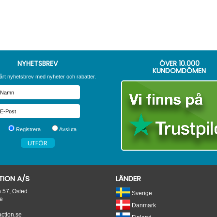
NYHETSBREV
ÖVER
10.000
KUNDOMDÖMEN
årt nyhetsbrev med nyheter och rabatter.
Registrera
Avsluta
ION A/S
LÄNDER
n 57, Osted
Sverige
e
Danmark
tion.se