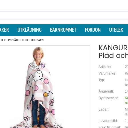
AKER
UTKLÄDNING
BARNRUMMET
FORDON
UTELEK
O KITTY PLÄD OCH FILT TILL BARN
KANGURU
Pläd och 
Artikelnr:
2
Varumärke:
K
Typ:
He
b
Ångerrätt:
14
Bytesservice:
K
n
Lager:
Mi
la
Leveranstid:
1 
Frakt till privat:
69