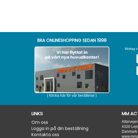
BRA ONLINESHOPPING SEDAN 1998
Mottag v
[ Klicka här för vår berättelse ]
LINKS
MM ACT
Om oss
Alfarveje
4320
Lejr
Logga in på din beställning
Danmark
Kontakta oss
www.mmac