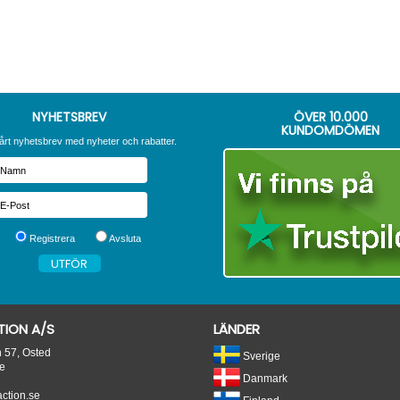
NYHETSBREV
ÖVER
10.000
KUNDOMDÖMEN
årt nyhetsbrev med nyheter och rabatter.
Registrera
Avsluta
ION A/S
LÄNDER
n 57, Osted
Sverige
e
Danmark
tion.se