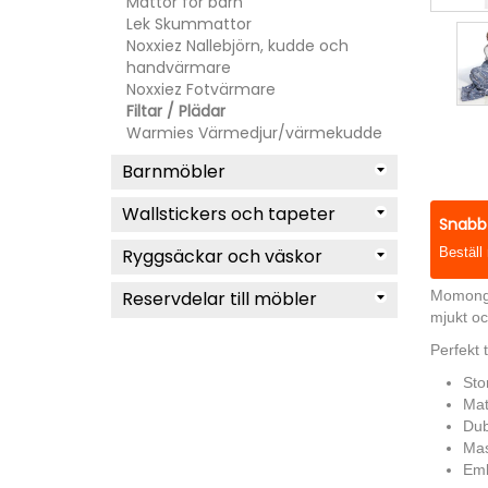
Mattor för barn
Lek Skummattor
Noxxiez Nallebjörn, kudde och
handvärmare
Noxxiez Fotvärmare
Filtar / Plädar
Warmies Värmedjur/värmekudde
Barnmöbler
Wallstickers och tapeter
Snabb 
Ryggsäckar och väskor
Beställ
Reservdelar till möbler
Momonga 
mjukt oc
Perfekt t
Sto
Mat
Dub
Mas
Emb