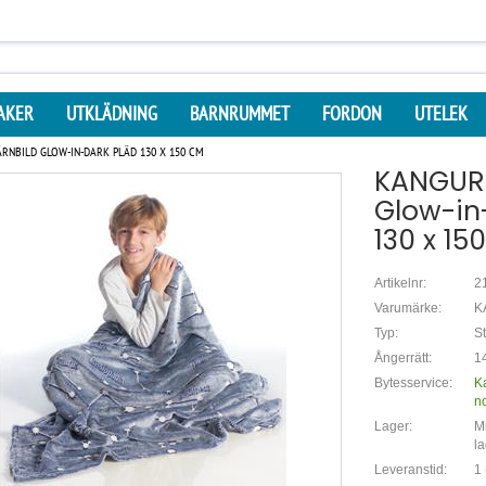
AKER
UTKLÄDNING
BARNRUMMET
FORDON
UTELEK
RNBILD GLOW-IN-DARK PLÄD 130 X 150 CM
KANGURU
Glow-in
130 x 15
Artikelnr:
2
Varumärke:
K
Typ:
St
Ångerrätt:
14
Bytesservice:
K
n
Lager:
Mi
la
Leveranstid:
1 