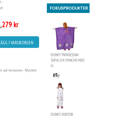
,-
FOKUSPRODUKTER
tt
279 kr
på
LÄGG I VARUKORGEN
DISNEY PRINSESSAN
SOFIA LYX PONCHO MED
H..
ler på terassen. Mycket
69,-
DISNEY DOKTOR