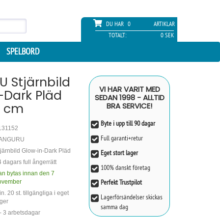
DU HAR
0
ARTIKLAR
TOTALT:
0 SEK
SPELBORD
 Stjärnbild
VI HAR VARIT MED
-Dark Pläd
SEDAN 1998 - ALLTID
0 cm
BRA SERVICE!
Byte i upp till 90 dagar
131152
Full garanti+retur
ANGURU
järnbild Glow-in-Dark Pläd
Eget stort lager
 dagars full ångerrätt
100% danskt företag
an bytas innan den 7
Perfekt Trustpilot
ovember
n. 20 st. tillgängliga i eget
Lagerförsändelser skickas
ger
samma dag
- 3 arbetsdagar