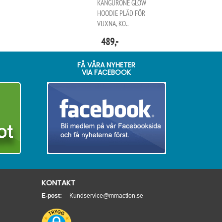
KANGURONE GLOW
HOODIE PLÄD FÖR
VUXNA, KO..
489,-
FÅ VÅRA NYHETER
VIA FACEBOOK
KONTAKT
E-post:
Kundservice@mmaction.se