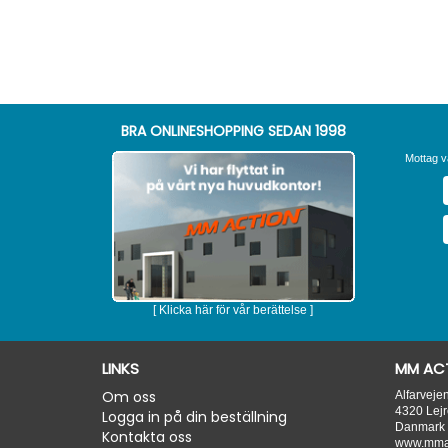
BRA ONLINESHOPPING SEDAN 1998
Mottag v
[ Klicka här för vår berättelse ]
LINKS
MM ACT
Om oss
Alfarveje
4320
Lejr
Logga in på din beställning
Danmark
Kontakta oss
www.mmac