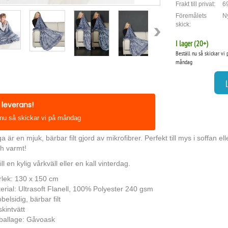
Frakt till privat:
69
Föremålets
Ny
skick:
I lager (
20
+)
Beställ nu så skickar vi 
måndag
leverans!
 nu så skickar vi på måndag
är en mjuk, bärbar filt gjord av mikrofibrer. Perfekt till mys i soffan el
h varmt!
ill en kylig vårkväll eller en kall vinterdag.
rlek: 130 x 150 cm
erial: Ultrasoft Flanell, 100% Polyester 240 gsm
belsidig, bärbar filt
kintvätt
allage: Gåvoask