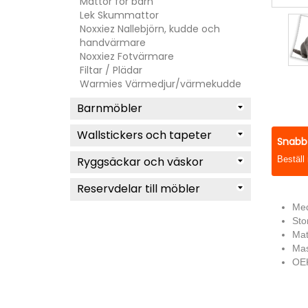
Mattor för barn
Lek Skummattor
Noxxiez Nallebjörn, kudde och
handvärmare
Noxxiez Fotvärmare
Filtar / Plädar
Warmies Värmedjur/värmekudde
Barnmöbler
Wallstickers och tapeter
Snabb 
Ryggsäckar och väskor
Beställ
Reservdelar till möbler
Med
Sto
Mat
Mas
OEK