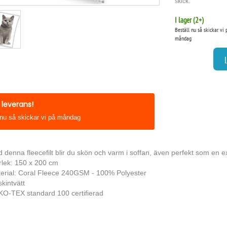
skick:
I lager (
2
+)
Beställ nu så skickar vi 
måndag
leverans!
 nu så skickar vi på måndag
 denna fleecefilt blir du skön och varm i soffan, även perfekt som en extr
rlek: 150 x 200 cm
erial: Coral Fleece 240GSM - 100% Polyester
kintvätt
O-TEX standard 100 certifierad