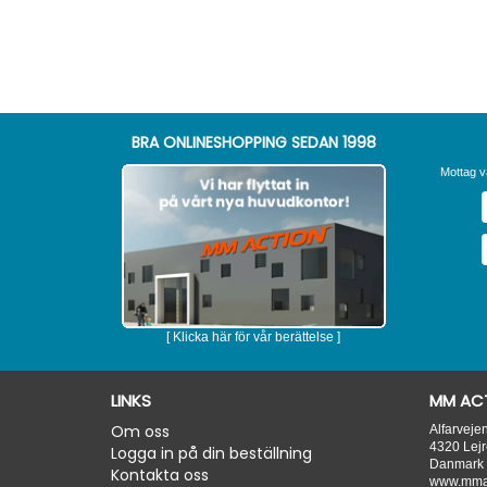
BRA ONLINESHOPPING SEDAN 1998
Mottag v
[ Klicka här för vår berättelse ]
LINKS
MM ACT
Om oss
Alfarveje
4320
Lejr
Logga in på din beställning
Danmark
Kontakta oss
www.mmac