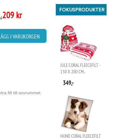
FOKUSPRODUKTER
209 kr
på
LÄGG I VARUKORGEN
JULE CORAL FLEECEFILT -
150 X 200 CM..
349,-
a filt till sovrummet.
HUND CORAL FLEECEFILT