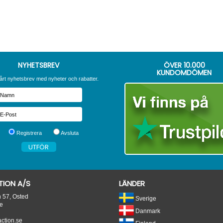
NYHETSBREV
ÖVER
10.000
KUNDOMDÖMEN
årt nyhetsbrev med nyheter och rabatter.
Registrera
Avsluta
ION A/S
LÄNDER
n 57, Osted
Sverige
e
Danmark
tion.se