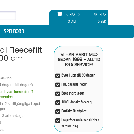
DU HAR
0
ARTIKLAR
TOTALT:
0 SEK
SPELBORD
al Fleecefilt
VI HAR VARIT MED
200 cm -
SEDAN 1998 - ALLTID
BRA SERVICE!
Byte i upp till 90 dagar
040366
Full garanti+retur
4 dagars full ångerrätt
an bytas innan den 7
Eget stort lager
ovember
100% danskt företag
n. 2 st. tillgängliga i eget
ager
Perfekt Trustpilot
 - 3 arbetsdagar
Lagerförsändelser skickas
9,-
samma dag
ytt