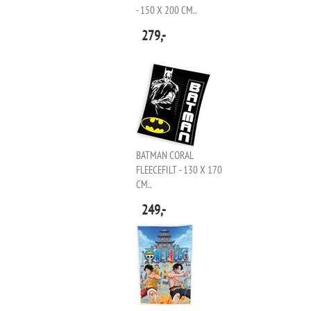
- 150 X 200 CM..
279,-
BATMAN CORAL
FLEECEFILT - 130 X 170
CM..
249,-