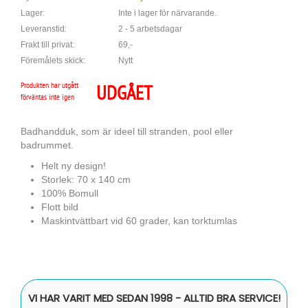
Lager:
Inte i lager för närvarande.
Leveranstid:
2 - 5 arbetsdagar
Frakt till privat:
69,-
Föremålets skick:
Nytt
Produkten har utgått
UDGÅET
förväntas inte igen
Badhandduk, som är ideel till stranden, pool eller
badrummet.
Helt ny design!
Storlek: 70 x 140 cm
100% Bomull
Flott bild
Maskintvättbart vid 60 grader, kan torktumlas
VI HAR VARIT MED SEDAN 1998 - ALLTID BRA SERVICE!