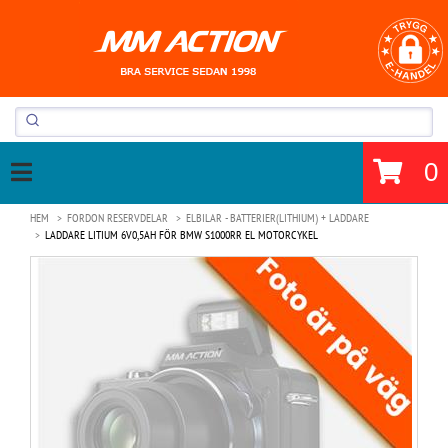
0
HEM
FORDON RESERVDELAR
ELBILAR - BATTERIER(LITHIUM) + LADDARE
LADDARE LITIUM 6V0,5AH FÖR BMW S1000RR EL MOTORCYKEL