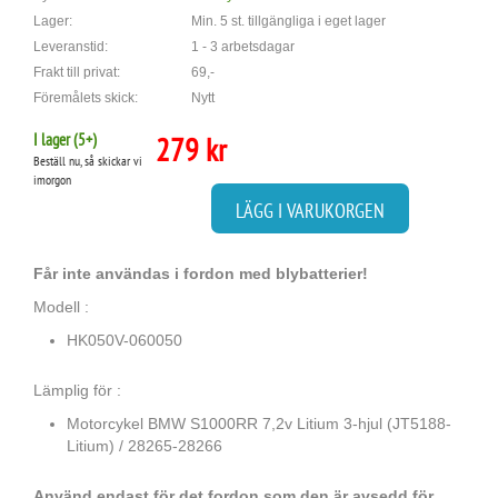
Lager:
Min. 5 st. tillgängliga i eget lager
Leveranstid:
1 - 3 arbetsdagar
Frakt till privat:
69,-
Föremålets skick:
Nytt
I lager (
5
+)
279 kr
Beställ nu, så skickar vi
imorgon
LÄGG I VARUKORGEN
Får inte användas i fordon med blybatterier!
Modell :
HK050V-060050
Lämplig för :
Motorcykel BMW S1000RR 7,2v Litium 3-hjul (JT5188-
Litium) / 28265-28266
Använd endast för det fordon som den är avsedd för