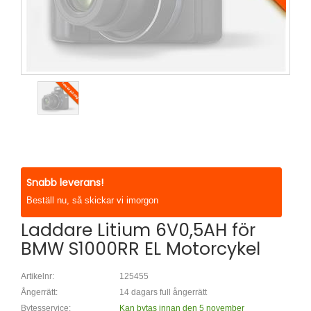
Snabb leverans!
Beställ nu, så skickar vi imorgon
Laddare Litium 6V0,5AH för
BMW S1000RR EL Motorcykel
Artikelnr:
125455
Ångerrätt:
14 dagars full ångerrätt
Bytesservice:
Kan bytas innan den 5 november