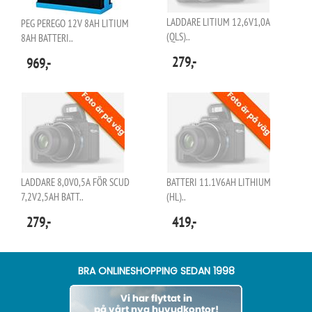
LADDARE LITIUM 12,6V1,0A
PEG PEREGO 12V 8AH LITIUM
(QLS)..
8AH BATTERI..
279,-
969,-
LADDARE 8,0V0,5A FÖR SCUD
BATTERI 11.1V6AH LITHIUM
7,2V2,5AH BATT..
(HL)..
279,-
419,-
BRA ONLINESHOPPING SEDAN 1998