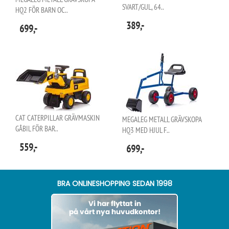
SVART/GUL, 64..
HQ2 FÖR BARN OC..
389,-
699,-
CAT CATERPILLAR GRÄVMASKIN
MEGALEG METALL GRÄVSKOPA
GÅBIL FÖR BAR..
HQ3 MED HJUL F..
559,-
699,-
BRA ONLINESHOPPING SEDAN 1998