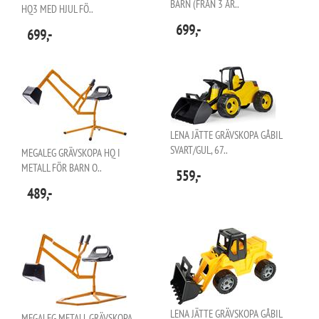
BARN (FRÅN 3 ÅR..
HQ3 MED HJUL FÖ..
699,-
699,-
LENA JÄTTE GRÄVSKOPA GÅBIL
SVART/GUL, 67..
MEGALEG GRÄVSKOPA HQ I
METALL FÖR BARN O..
559,-
489,-
LENA JÄTTE GRÄVSKOPA GÅBIL
MEGALEG METALL GRÄVSKOPA