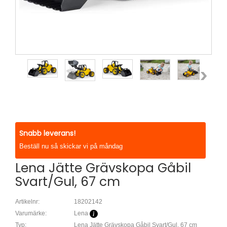
Snabb leverans!
Beställ nu så skickar vi på måndag
Lena Jätte Grävskopa Gåbil
Svart/Gul, 67 cm
Artikelnr:
18202142
Varumärke:
Lena
Typ:
Lena Jätte Grävskopa Gåbil Svart/Gul, 67 cm