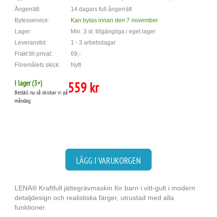
Ångerrätt:
14 dagars full ångerrätt
Bytesservice:
Kan bytas innan den 7 november
Lager:
Min. 3 st. tillgängliga i eget lager
Leveranstid:
1 - 3 arbetsdagar
Frakt till privat:
69,-
Föremålets skick:
Nytt
I lager (
3
+)
559 kr
Beställ nu så skickar vi på
måndag
LÄGG I VARUKORGEN
LENA® Kraftfull jättegrävmaskin för barn i vitt-gult i modern
detaljdesign och realistiska färger, utrustad med alla
funktioner.