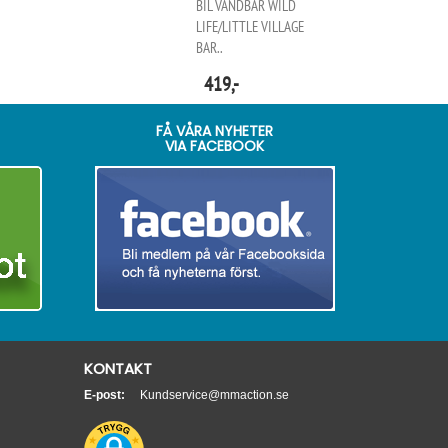
BIL VÄNDBAR WILD
LIFE/LITTLE VILLAGE
BAR..
419,-
FÅ VÅRA NYHETER
VIA FACEBOOK
KONTAKT
E-post:
Kundservice@mmaction.se