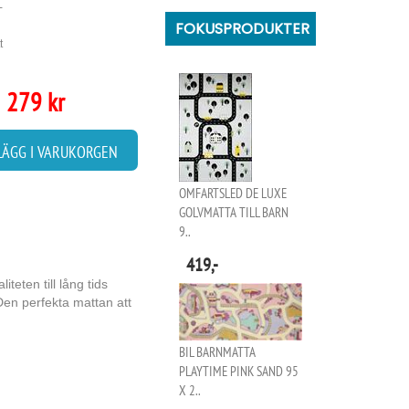
-
FOKUSPRODUKTER
t
279 kr
LÄGG I VARUKORGEN
OMFARTSLED DE LUXE
GOLVMATTA TILL BARN
9..
419,-
eten till lång tids
Den perfekta mattan att
BIL BARNMATTA
PLAYTIME PINK SAND 95
X 2..