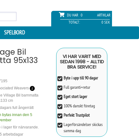
DU HAR
0
ARTIKLAR
TOTALT:
0 SEK
SPELBORD
llage Bil
VI HAR VARIT MED
ta 95x133
SEDAN 1998 - ALLTID
BRA SERVICE!
Byte i upp till 90 dagar
7195
Full garanti+retur
sociated Weavers
tle Village Bil barnmatta
Eget stort lager
x133 cm
100% danskt företag
dagars full ångerrätt
Perfekt Trustpilot
 bytas innan den 5
vember
Lagerförsändelser skickas
e i lager för närvarande.
samma dag
 5 arbetsdagar