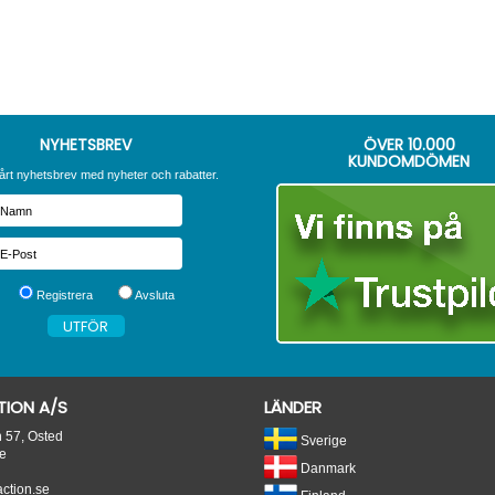
NYHETSBREV
ÖVER
10.000
KUNDOMDÖMEN
årt nyhetsbrev med nyheter och rabatter.
Registrera
Avsluta
ION A/S
LÄNDER
n 57, Osted
Sverige
e
Danmark
tion.se