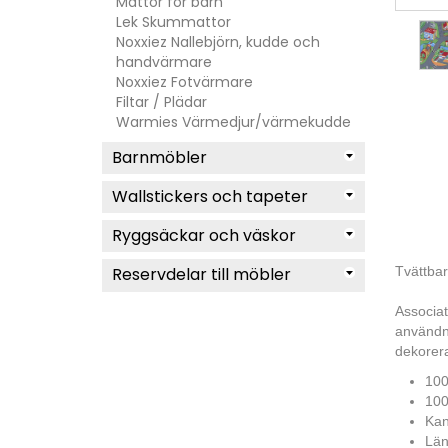
Mattor för barn
Lek Skummattor
Noxxiez Nallebjörn, kudde och
handvärmare
Noxxiez Fotvärmare
Filtar / Plädar
Warmies Värmedjur/värmekudde
Barnmöbler
Wallstickers och tapeter
Ryggsäckar och väskor
Reservdelar till möbler
Tvättbar
Associat
användni
dekorera
100
100
Kan
Län