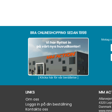
BRA ONLINESHOPPING SEDAN 1998
Mottag v
[ Klicka här för vår berättelse ]
LINKS
MM ACT
Om oss
Alfarveje
4320
Lejr
Logga in på din beställning
Danmark
Kontakta oss
www.mmac