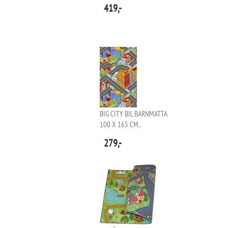
419,-
BIG CITY BIL BARNMATTA
100 X 165 CM..
279,-