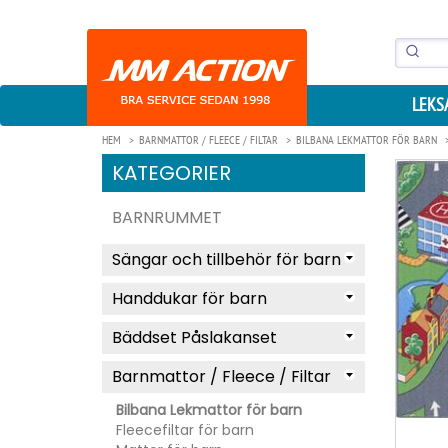
LEKS
HEM
BARNMATTOR / FLEECE / FILTAR
BILBANA LEKMATTOR FÖR BARN
KATEGORIER
BARNRUMMET
Sängar och tillbehör för barn
Handdukar för barn
Bäddset Påslakanset
Barnmattor / Fleece / Filtar
Bilbana Lekmattor för barn
Fleecefiltar för barn