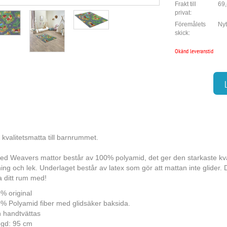
Frakt till
69,
privat:
Föremålets
Nyt
skick:
Okänd leveranstid
 kvalitetsmatta till barnrummet.
ed Weavers mattor består av 100% polyamid, det ger den starkaste kvalit
ng och lek. Underlaget består av latex som gör att mattan inte glider. 
 ditt rum med!
% original
% Polyamid fiber med glidsäker baksida.
 handtvättas
gd: 95 cm