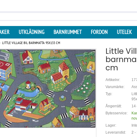
AKER
UTKLÄDNING
BARNRUMMET
FORDON
UTELEK
LITTLE VILLAGE BIL BARNMATTA 95X133 CM
Little Vi
barnmat
cm
Artikelnr:
17
Varumärke:
As
Typ:
Lit
95
Ångerrätt:
14 
Bytesservice:
Kan
no
Lager:
Int
Leveranstid:
2 -