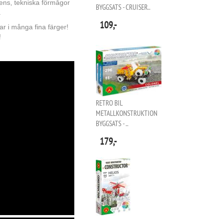
igens, tekniska förmågor
BYGGSATS - CRUISER..
.
109,-
ar i många fina färger!
!
RETRO BIL
METALLKONSTRUKTION
BYGGSATS - ..
179,-