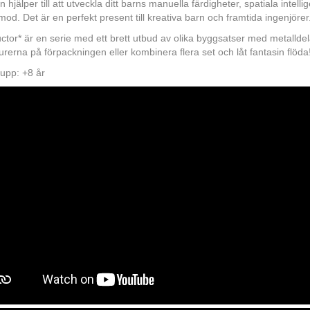
 hjälper till att utveckla ditt barns manuella färdigheter, spatiala intell
mod. Det är en perfekt present till kreativa barn och framtida ingenjörer
ctor* är en serie med ett brett utbud av olika byggsatser med metalldel
urerna på förpackningen eller kombinera flera set och låt fantasin flöda
upp: +8 år