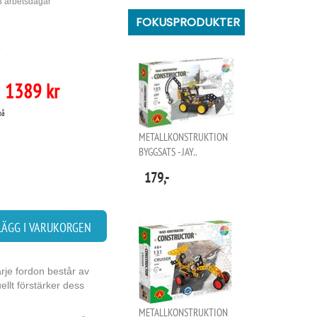
 3 arbetsdagar
FOKUSPRODUKTER
1389 kr
på
METALLKONSTRUKTION
BYGGSATS - JAY..
179,-
LÄGG I VARUKORGEN
rje fordon består av
llt förstärker dess
METALLKONSTRUKTION