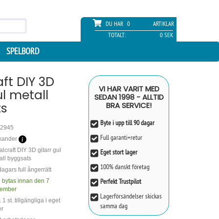
DU HAR
0
ARTIKLAR
TOTALT:
0 SEK
SPELBORD
ft DIY 3D
VI HAR VARIT MED
ul metall
SEDAN 1998 - ALLTID
s
BRA SERVICE!
Byte i upp till 90 dagar
2945
Full garanti+retur
xander
lcraft DIY 3D gitarr gul
Eget stort lager
all byggsats
100% danskt företag
agars full ångerrätt
Perfekt Trustpilot
 bytas innan den 7
ember
Lagerförsändelser skickas
 1 st. tillgängliga i eget
samma dag
er