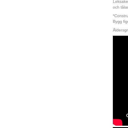
Leksaken
och tåla
*Constru
Bygg fig
Åldersgr