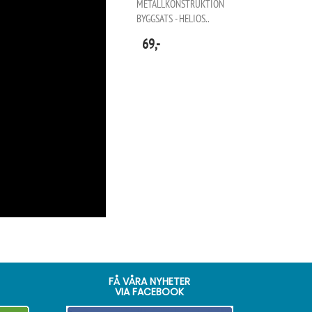
METALLKONSTRUKTION
BYGGSATS - HELIOS..
69,-
FÅ VÅRA NYHETER
VIA FACEBOOK