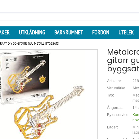
AKER
UTKLÄDNING
BARNRUMMET
FORDON
UTELEK
RAFT DIY 3D GITARR GUL METALL BYGGSATS
Metalcra
gitarr g
byggsat
Artikelnr:
218
Varumärke:
Ale
Typ:
Meta
met
Ångerrätt:
14 d
Bytesservice:
Kan
nov
Lager:
Min.
lag