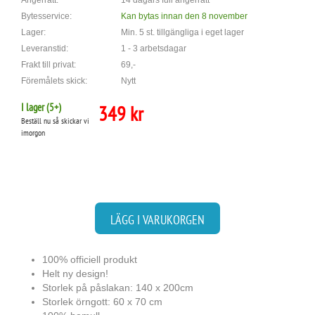
Ångerrätt:
14 dagars full ångerrätt
Bytesservice:
Kan bytas innan den 8 november
Lager:
Min. 5 st. tillgängliga i eget lager
Leveranstid:
1 - 3 arbetsdagar
Frakt till privat:
69,-
Föremålets skick:
Nytt
I lager (
5
+)
349 kr
Beställ nu så skickar vi
imorgon
LÄGG I VARUKORGEN
100% officiell produkt
Helt ny design!
Storlek på påslakan: 140 x 200cm
Storlek örngott: 60 x 70 cm