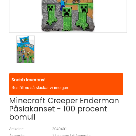
Snabb leverans!
Beställ nu så skickar vi imorgon
Minecraft Creeper Enderman
Påslakanset - 100 procent
bomull
Artikelnr:
2040401