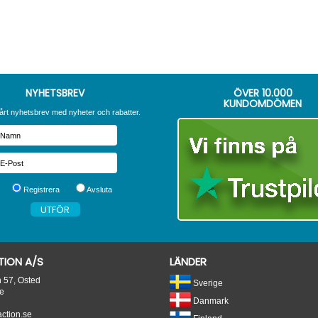
NYHETSBREV
ÖVER
10.000
KUNDOMDÖMEN
årt nyhetsbrev med nyheter och rabatter.
Registrera
Avsluta
ION A/S
LÄNDER
n 57, Osted
Sverige
e
Danmark
tion.se