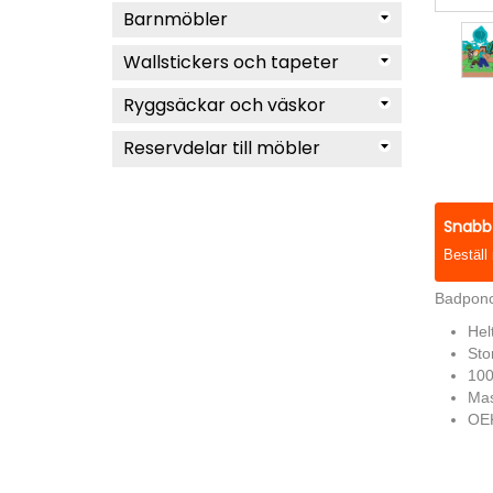
Barnmöbler
Wallstickers och tapeter
Ryggsäckar och väskor
Reservdelar till möbler
Snabb 
Beställ
Badponch
Hel
Sto
100
Mas
OEK