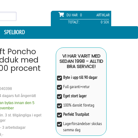
DU HAR
0
ARTIKLAR
TOTALT:
0 SEK
SPELBORD
ft Poncho
VI HAR VARIT MED
dduk med
SEDAN 1998 - ALLTID
100 procent
BRA SERVICE!
Byte i upp till 90 dagar
Full garanti+retur
040398
Eget stort lager
4 dagars full ångerrätt
an bytas innan den 5
100% danskt företag
ovember
Perfekt Trustpilot
n. 3 st. tillgängliga i eget
ager
Lagerförsändelser skickas
 - 3 arbetsdagar
samma dag
9,-