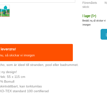
Föremålets
N
skick:
I lager (
3
+)
Beställ nu, så skickar vi
imorgon
leverans!
 nu, så skickar vi imorgon
o, som är ideel till stranden, pool eller badrummet.
t ny design!
rlek: 55 x 115 cm
% Bomull
kintvättbart, kan torktumlas
O-TEX standard 100 certifierad