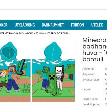
AKER
UTKLÄDNING
BARNRUMMET
FORDON
UTELEK
NECRAFT PONCHO BADHANDDUK MED HUVA - 100 PROCENT BOMULL
Minecra
badhan
huva - 
bomull
Artikelnr:
2
Ångerrätt:
1
Bytesservice:
K
n
Lager:
Mi
l
Leveranstid:
1
Frakt till privat:
6