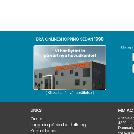
BRA ONLINESHOPPING SEDAN 1998
Mottag v
[ Klicka här för vår berättelse ]
LINKS
MM ACT
Om oss
Alfarveje
4320
Lejr
Logga in på din beställning
Danmark
Kontakta oss
www.mmac