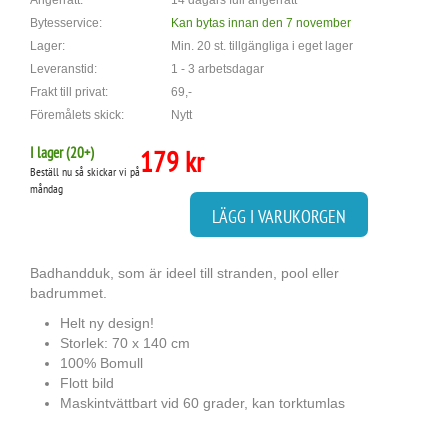
Ångerrätt:
14 dagars full ångerrätt
Bytesservice:
Kan bytas innan den 7 november
Lager:
Min. 20 st. tillgängliga i eget lager
Leveranstid:
1 - 3 arbetsdagar
Frakt till privat:
69,-
Föremålets skick:
Nytt
I lager (
20
+)
179 kr
Beställ nu så skickar vi på
måndag
LÄGG I VARUKORGEN
Badhandduk, som är ideel till stranden, pool eller
badrummet.
Helt ny design!
Storlek: 70 x 140 cm
100% Bomull
Flott bild
Maskintvättbart vid 60 grader, kan torktumlas