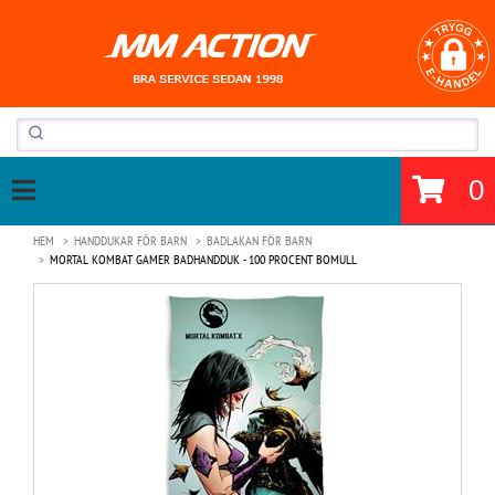
0
HEM
HANDDUKAR FÖR BARN
BADLAKAN FÖR BARN
MORTAL KOMBAT GAMER BADHANDDUK - 100 PROCENT BOMULL