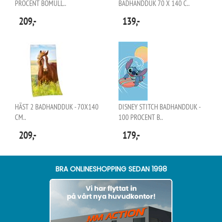
PROCENT BOMULL..
BADHANDDUK 70 X 140 C..
209,-
139,-
HÄST 2 BADHANDDUK - 70X140
DISNEY STITCH BADHANDDUK -
CM..
100 PROCENT B..
209,-
179,-
BRA ONLINESHOPPING SEDAN 1998