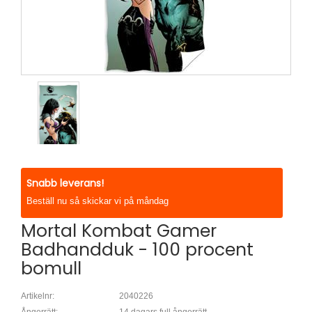
Snabb leverans!
Beställ nu så skickar vi på måndag
Mortal Kombat Gamer
Badhandduk - 100 procent
bomull
Artikelnr:
2040226