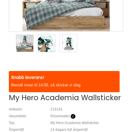
Snabb leverans!
Beställ innan kl.14:00, så skickar vi idag
My Hero Academia Wallsticker
Artikelnr:
216191
Varumärke:
Roommates
Typ:
My Hero Academia Wallsticker
Ångerrätt:
14 dagars full ångerrätt