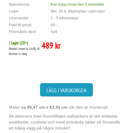
Bytesservice:
Kan bytas innan den 5 november
Lager:
Min. 20 st. tillgängliga i eget lager
Leveranstid:
1 - 3 arbetsdagar
Frakt till privat:
69,-
Föremålets skick:
Nytt
I lager (
20
+)
489 kr
Beställ innan kl.14:00, så
skickar vi idag
LÄGG I VARUKORGEN
Mäter
ca 90,47 cm x 63,93 cm
när den är monterad.
Att dekorera med RoomMates wallstickers är det enklaste,
snabbaste, coolaste och mest prisvärda sättet att förvandla
en tråkig vägg på några minuter!