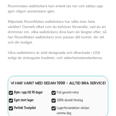
Roommates wallstickers kan enkelt tas ner och sättas upp
igen någon annanstans igen.
Miljontals RoomMates wallstickers har sålts över hela
världen! Oavsett vilket rum du behöver förvandla, vad du än
drömmer om, vilka wallstickers dina barn än längtar efter, så
har RoomMates wallstickers som passar ditt humör, din stil
och din budget.
Våra wallstickers är stolt designade och tillverkade i USA
enligt de strängaste kvalitets- och säkerhetsstandarderna.
VI HAR VARIT MED SEDAN 1998 - ALLTID BRA SERVICE!
Byte i upp till 90 dagar
Full garanti+retur
Eget stort lager
100% danskt företag
Perfekt Trustpilot
Lagerförsändelser skickas
samma dag