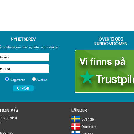
NYHETSBREV
ÖVER
10.000
KUNDOMDÖMEN
årt nyhetsbrev med nyheter och rabatter.
Registrera
Avsluta
ION A/S
LÄNDER
n 57, Osted
Sverige
e
Danmark
tion.se