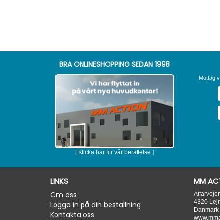
BRA ONLINESHOPPING SEDAN 1998
Mottag v
[ Klicka här för vår berättelse ]
LINKS
MM ACT
Om oss
Alfarveje
4320
Lejr
Logga in på din beställning
Danmark
Kontakta oss
www.mmac