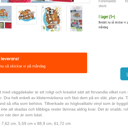
Föremålets
N
skick:
I lager (
3
+)
Beställ nu så skickar vi 
måndag
leverans!
 nu så skickar vi på måndag
t med väggdekaler är ett roligt och kreativt sätt att förvandla vilket ru
. Dra helt enkelt av klistermärkena och fäst dem på en slät, plan yta. 
nd så ofta som behövs. Tillverkade av högkvalitativ vinyl som är byggd 
nte att skadas och klibbiga rester lämnas aldrig kvar. Det är snabb, rol
or när den är som bäst.
: 7,62 cm, 5,59 cm x 88,9 cm, 61,72 cm