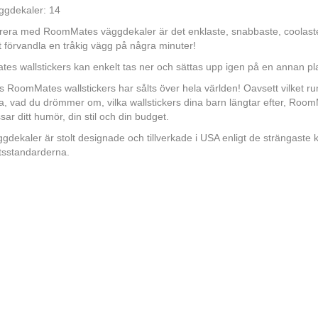
ggdekaler: 14
orera med RoomMates väggdekaler är det enklaste, snabbaste, coolast
tt förvandla en tråkig vägg på några minuter!
s wallstickers kan enkelt tas ner och sättas upp igen på en annan pla
ls RoomMates wallstickers har sålts över hela världen! Oavsett vilket 
a, vad du drömmer om, vilka wallstickers dina barn längtar efter, Room
ar ditt humör, din stil och din budget.
gdekaler är stolt designade och tillverkade i USA enligt de strängaste k
tsstandarderna.