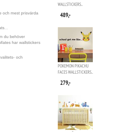
WALLSTICKERS..
e och mest prisvärda
489,-
ts...
rum du behöver
Mates har wallstickers
valitets- och
POKEMON PIKACHU
FACES WALLSTICKERS..
279,-