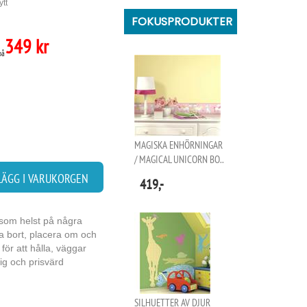
ytt
FOKUSPRODUKTER
349 kr
på
MAGISKA ENHÖRNINGAR
/ MAGICAL UNICORN BO..
LÄGG I VARUKORGEN
419,-
m som helst på några
Ta bort, placera om och
för att hålla, väggar
ig och prisvärd
SILHUETTER AV DJUR