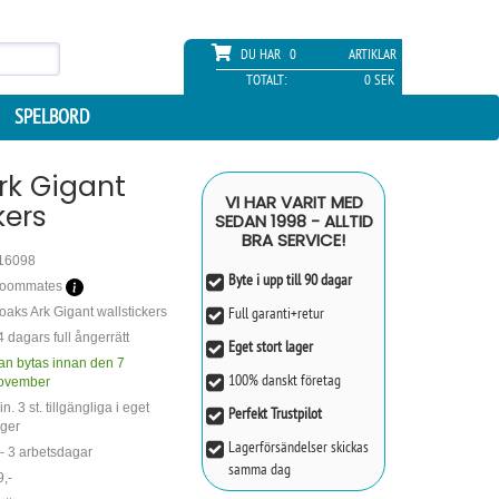
DU HAR
0
ARTIKLAR
TOTALT:
0 SEK
SPELBORD
rk Gigant
VI HAR VARIT MED
kers
SEDAN 1998 - ALLTID
BRA SERVICE!
16098
Byte i upp till 90 dagar
oommates
Full garanti+retur
oaks Ark Gigant wallstickers
4 dagars full ångerrätt
Eget stort lager
an bytas innan den 7
100% danskt företag
ovember
n. 3 st. tillgängliga i eget
Perfekt Trustpilot
ager
Lagerförsändelser skickas
 - 3 arbetsdagar
samma dag
9,-