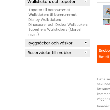
Wallstickers och tapeter
Tapeter till barnrummet
Wallstickers till barnrummet
Disney Wallstickers
Dinosaurer och Drakar Wallstickers
Superhero Wallstickers (Marvel
m.m.)
Ryggsäckar och väskor
Snabb 
Reservdelar till möbler
Beställ
Detta se
sekunder
återanvä
kommer i
väggdek
Innehåll