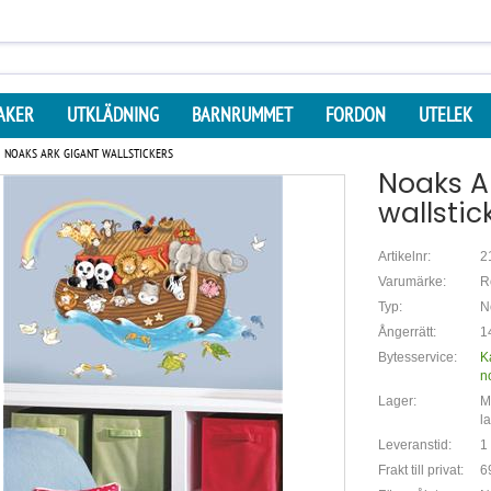
AKER
UTKLÄDNING
BARNRUMMET
FORDON
UTELEK
NOAKS ARK GIGANT WALLSTICKERS
Noaks A
wallstic
Artikelnr:
2
Varumärke:
R
Typ:
N
Ångerrätt:
1
Bytesservice:
K
n
Lager:
Mi
l
Leveranstid:
1
Frakt till privat:
6