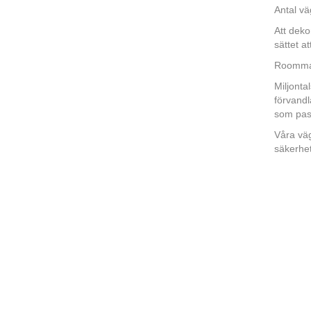
Antal vä
Att dek
sättet a
Roommate
Miljonta
förvandl
som pass
Våra väg
säkerhe