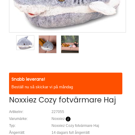
Snabb leverans!
Beställ nu så skickar vi på måndag
Noxxiez Cozy fotvärmare Haj
Artikelnr:
227055
Varumärke:
Noxxiez
Typ:
Noxxiez Cozy fotvärmare Haj
Ångerrätt:
14 dagars full ångerrätt