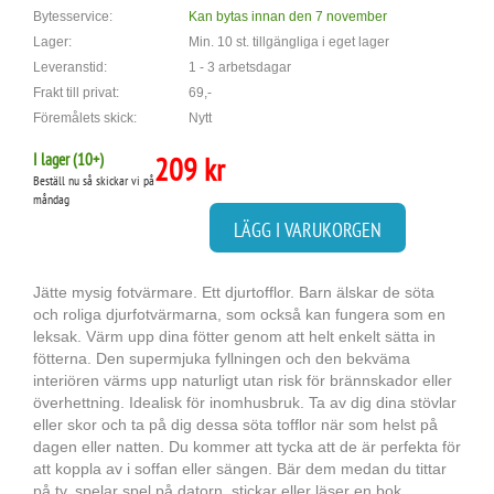
Bytesservice:
Kan bytas innan den 7 november
Lager:
Min. 10 st. tillgängliga i eget lager
Leveranstid:
1 - 3 arbetsdagar
Frakt till privat:
69,-
Föremålets skick:
Nytt
I lager (
10
+)
209 kr
Beställ nu så skickar vi på
måndag
LÄGG I VARUKORGEN
Jätte mysig fotvärmare. Ett djurtofflor. Barn älskar de söta
och roliga djurfotvärmarna, som också kan fungera som en
leksak. Värm upp dina fötter genom att helt enkelt sätta in
fötterna. Den supermjuka fyllningen och den bekväma
interiören värms upp naturligt utan risk för brännskador eller
överhettning. Idealisk för inomhusbruk. Ta av dig dina stövlar
eller skor och ta på dig dessa söta tofflor när som helst på
dagen eller natten. Du kommer att tycka att de är perfekta för
att koppla av i soffan eller sängen. Bär dem medan du tittar
på tv, spelar spel på datorn, stickar eller läser en bok.