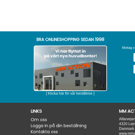
BRA ONLINESHOPPING SEDAN 1998
Mottag v
[ Klicka här för vår berättelse ]
LINKS
MM ACT
Om oss
Alfarveje
4320
Lejr
Logga in på din beställning
Danmark
Kontakta oss
www.mmac