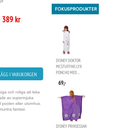
ytt
FOKUSPRODUKTER
389 kr
DISNEY DOKTOR
MCSTUFFINS LYX
PONCHO MED ..
LÄGG I VARUKORGEN
69,-
iga och roliga att leka
erkade av supermjuka
d poolen eller utomhus.
pmuntra fantasi.
DISNEY PRINSESSAN