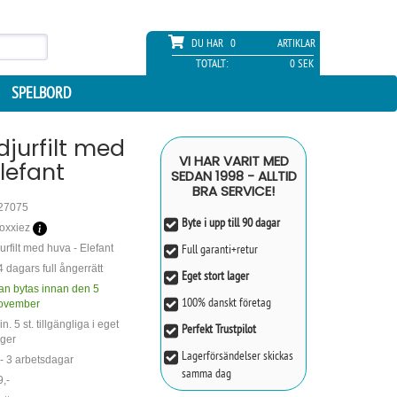
DU HAR
0
ARTIKLAR
TOTALT:
0 SEK
SPELBORD
djurfilt med
VI HAR VARIT MED
lefant
SEDAN 1998 - ALLTID
BRA SERVICE!
27075
Byte i upp till 90 dagar
oxxiez
Full garanti+retur
urfilt med huva - Elefant
4 dagars full ångerrätt
Eget stort lager
an bytas innan den 5
100% danskt företag
ovember
n. 5 st. tillgängliga i eget
Perfekt Trustpilot
ager
Lagerförsändelser skickas
 - 3 arbetsdagar
samma dag
9,-