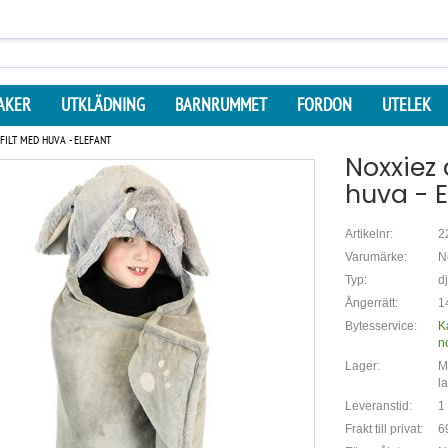
AKER
UTKLÄDNING
BARNRUMMET
FORDON
UTELEK
FILT MED HUVA - ELEFANT
Noxxiez 
huva - E
Artikelnr:
2
Varumärke:
N
Typ:
dj
Ångerrätt:
1
Bytesservice:
K
n
Lager:
Mi
l
Leveranstid:
1
Frakt till privat:
6