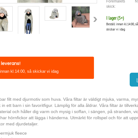
Föremålets
N
skick:
I lager (
5
+)
Beställ innan kl.14:00, så
skickar vi idag
leverans!
innan kl.14:00, så skickar vi idag
bar filt med djurmotiv som huva. Våra filtar är väldigt mjuka, varma, mys
in ett barn i sin favoritfigur. Lämplig för alla åldrar. Våra filtar är tillv
terial och håller dig varm och mysig i soffan, i sängen, på stranden, vi
lt har hörnfickor att lägga i händerna. Utmärkt för rollspel och för att up
or med djurdetaljer.
ermjuk fleece