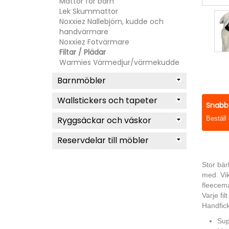
Mattor för barn
Lek Skummattor
Noxxiez Nallebjörn, kudde och
handvärmare
Noxxiez Fotvärmare
Filtar / Plädar
Warmies Värmedjur/värmekudde
Barnmöbler
Wallstickers och tapeter
Snabb 
Ryggsäckar och väskor
Beställ 
Reservdelar till möbler
Stor bär
med. Vik 
fleecema
Varje fi
Handfick
Sup