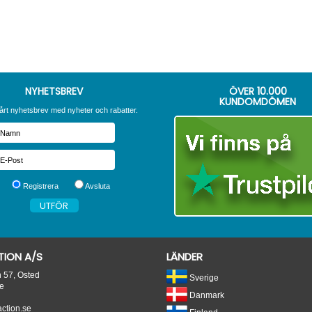
NYHETSBREV
ÖVER
10.000
KUNDOMDÖMEN
årt nyhetsbrev med nyheter och rabatter.
Registrera
Avsluta
ION A/S
LÄNDER
n 57, Osted
Sverige
e
Danmark
tion.se