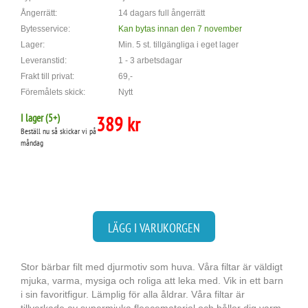
Ångerrätt:
14 dagars full ångerrätt
Bytesservice:
Kan bytas innan den 7 november
Lager:
Min. 5 st. tillgängliga i eget lager
Leveranstid:
1 - 3 arbetsdagar
Frakt till privat:
69,-
Föremålets skick:
Nytt
I lager (
5
+)
389 kr
Beställ nu så skickar vi på
måndag
LÄGG I VARUKORGEN
Stor bärbar filt med djurmotiv som huva. Våra filtar är väldigt
mjuka, varma, mysiga och roliga att leka med. Vik in ett barn
i sin favoritfigur. Lämplig för alla åldrar. Våra filtar är