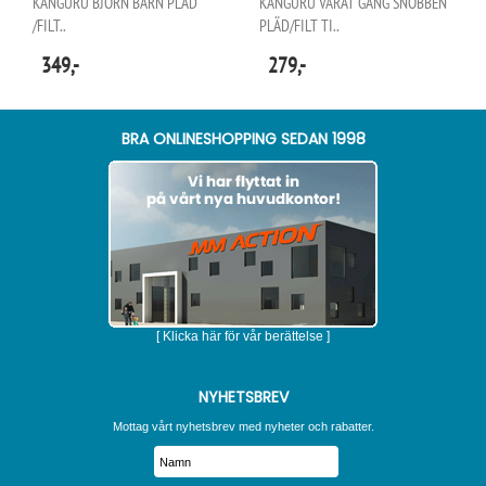
KANGURU BJÖRN BARN PLÄD
KANGURU VÅRAT GÄNG SNOBBEN
/FILT..
PLÄD/FILT TI..
349,-
279,-
BRA ONLINESHOPPING SEDAN 1998
[ Klicka här för vår berättelse ]
NYHETSBREV
Mottag vårt nyhetsbrev med nyheter och rabatter.