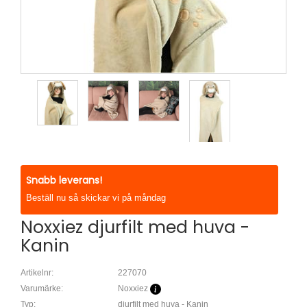
Snabb leverans!
Beställ nu så skickar vi på måndag
Noxxiez djurfilt med huva -
Kanin
Artikelnr:
227070
Varumärke:
Noxxiez
Typ:
djurfilt med huva - Kanin