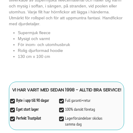
tillverkade av supermjuka fleecematerial och håller dig varm
och mysig i soffan, i sängen, på stranden, vid poolen eller
utomhus. Varje filt har hörnfickor att lägga i händerna.
Utmärkt för rollspel och för att uppmuntra fantasi. Handfickor
med djurdetaljer.
Supermjuk fleece
Mysigt och varmt
För inom- och utomhusbruk
Rolig djurformad hoodie
130 cm x 100 cm
VI HAR VARIT MED SEDAN 1998 - ALLTID BRA SERVICE!
Byte i upp till 90 dagar
Full garanti+retur
Eget stort lager
100% danskt företag
Perfekt Trustpilot
Lagerförsändelser skickas
samma dag