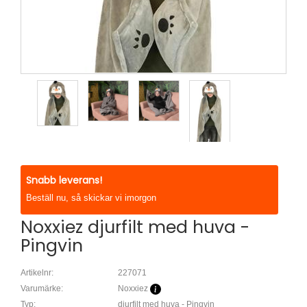
Snabb leverans!
Beställ nu, så skickar vi imorgon
Noxxiez djurfilt med huva -
Pingvin
Artikelnr:
227071
Varumärke:
Noxxiez
Typ:
djurfilt med huva - Pingvin