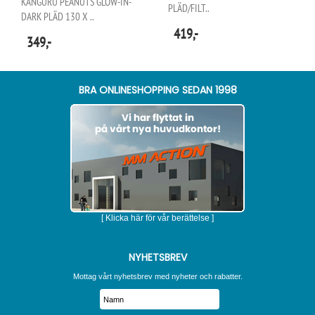
KANGURU PEANUTS GLOW-IN-
PLÄD/FILT..
DARK PLÄD 130 X ..
419,-
349,-
BRA ONLINESHOPPING SEDAN 1998
[ Klicka här för vår berättelse ]
NYHETSBREV
Mottag vårt nyhetsbrev med nyheter och rabatter.