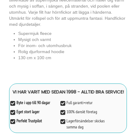
tillverkade av supermjuka fleecematerial och håller dig varm
och mysig i soffan, i sängen, på stranden, vid poolen eller
utomhus. Varje filt har hörnfickor att lägga i händerna.
Utmärkt för rollspel och för att uppmuntra fantasi. Handfickor
med djurdetaljer.
Supermjuk fleece
Mysigt och varmt
För inom- och utomhusbruk
Rolig djurformad hoodie
130 cm x 100 cm
VI HAR VARIT MED SEDAN 1998 - ALLTID BRA SERVICE!
Byte i upp till 90 dagar
Full garanti+retur
Eget stort lager
100% danskt företag
Perfekt Trustpilot
Lagerförsändelser skickas
samma dag