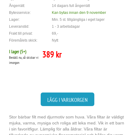
Ångerrätt:
14 dagars full ångerrätt
Bytesservice:
Kan bytas innan den 9 november
Lager:
Min. 5 st. tillgängliga i eget lager
Leveranstid:
1 - 3 arbetsdagar
Frakt till privat:
69,-
Föremålets skick:
Nytt
I lager (
5
+)
389 kr
Beställ nu, så skickar vi
imorgon
LÄGG I VARUKORGEN
Stor bärbar filt med djurmotiv som huva. Våra filtar är väldigt
mjuka, varma, mysiga och roliga att leka med. Vik in ett barn
i sin favoritfigur. Lämplig för alla åldrar. Våra filtar är