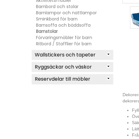
Aktivitetsmöbler
Barnbord och stolar
Barnlampor och nattlampor
Sminkbord för barn
Barnsoffa och bäddsoffa
Barnstolar
Förvaringsmöbler för barn
Ritbord / Stafflier för barn
Wallstickers och tapeter
Ryggsäckar och väskor
Reservdelar till möbler
Dekorera
dekorera
Fyl
Öve
Säk
Lät
Frå