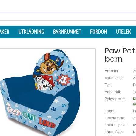
AKER
UTKLÄDNING
BARNRUMMET
FORDON
UTELEK
Paw Patr
barn
Artikelnr:
2
Varumärke:
A
Typ:
P
Ångerrätt:
1
Bytesservice:
K
n
Lager:
In
Leveranstid:
2
Frakt till privat:
6
Föremålets
N