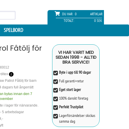
DU HAR
0
ARTIKLAR
TOTALT:
0 SEK
SPELBORD
ol Fåtölj för
VI HAR VARIT MED
SEDAN 1998 - ALLTID
BRA SERVICE!
30012
Byte i upp till 90 dagar
rditex
Full garanti+retur
aw Patrol Fåtölj för barn
4 dagars full ångerrätt
Eget stort lager
an bytas innan den 7
100% danskt företag
ovember
te i lager för närvarande.
Perfekt Trustpilot
 - 5 arbetsdagar
Lagerförsändelser skickas
9,-
samma dag
ytt