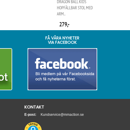
DRAGON BALL KIDS
HOPFÄLLBAR STOL MED
ARM..
279,-
FÅ VÅRA NYHETER
VIA FACEBOOK
KONTAKT
E-post:
Kundservice@mmaction.se