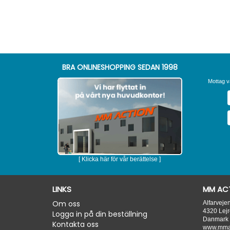
BRA ONLINESHOPPING SEDAN 1998
Mottag v
[ Klicka här för vår berättelse ]
LINKS
MM ACT
Om oss
Alfarveje
4320
Lejr
Logga in på din beställning
Danmark
Kontakta oss
www.mmac