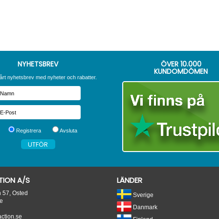
NYHETSBREV
ÖVER
10.000
KUNDOMDÖMEN
årt nyhetsbrev med nyheter och rabatter.
Registrera
Avsluta
ION A/S
LÄNDER
n 57, Osted
Sverige
e
Danmark
tion.se