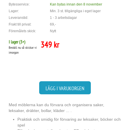
Bytesservice:
Kan bytas innan den 8 november
Lager:
Min. 3 st. tillgängliga i eget lager
Leveranstid:
1 - 3 arbetsdagar
Frakt till privat:
69,-
Föremålets skick:
Nytt
I lager (
3
+)
349 kr
Beställ nu så skickar vi
imorgon
LÄGG I VARUKORGEN
Med möblerna kan du förvara och organisera saker,
leksaker, dräkter, bollar, kläder ... .
Praktisk och smidig för förvaring av leksaker, böcker och
spel