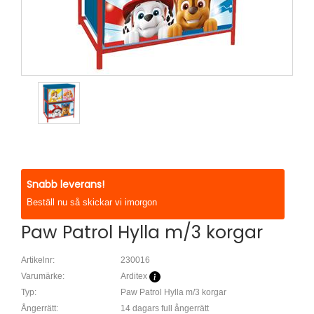
Snabb leverans!
Beställ nu så skickar vi imorgon
Paw Patrol Hylla m/3 korgar
Artikelnr:
230016
Varumärke:
Arditex
Typ:
Paw Patrol Hylla m/3 korgar
Ångerrätt:
14 dagars full ångerrätt