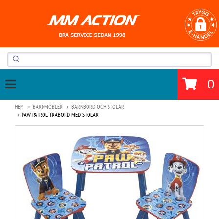
0
HEM
BARNMÖBLER
BARNBORD OCH STOLAR
PAW PATROL TRÄBORD MED STOLAR