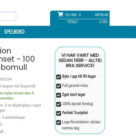
DU HAR
0
ARTIKLAR
TOTALT:
0 SEK
SPELBORD
ion
VI HAR VARIT MED
set - 100
SEDAN 1998 - ALLTID
 bomull
BRA SERVICE!
Byte i upp till 90 dagar
001154
Full garanti+retur
4 dagars full ångerrätt
an bytas innan den 6
Eget stort lager
ovember
100% danskt företag
n. 5 st. tillgängliga i eget
ager
Perfekt Trustpilot
 - 3 arbetsdagar
Lagerförsändelser skickas
9,-
samma dag
ytt