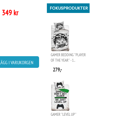
FOKUSPRODUKTER
349 kr
GAMER BEDDING ''PLAYER
OF THE YEAR'' - 1..
LÄGG I VARUKORGEN
279,-
GAMER ''LEVEL UP''