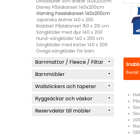
Dinosaurier och drakar 140x200cm
Disney Påslakanset 140x200cm
Gaming Paaslakanset 140x200cm
Japanska Anime 140 x 200
Bäddset Påslakanset 150 x 210 cm
Sängkläder med djur 140 x 200
Hund-sängkläder 140 x 200 cm
Sängkläder med katter 140 x 200
Övriga sängkläder för barn
Barnmattor / Fleece / Filtar
Snabb 
Beställ
Barnmöbler
Wallstickers och tapeter
Hel
Ryggsäckar och väskor
Pås
Sto
Reservdelar till möbler
Sto
100
Mas
OEK