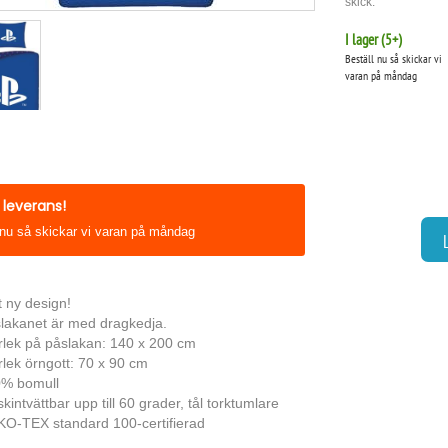
skick:
I lager (
5
+)
Beställ nu så skickar vi
varan på måndag
leverans!
 nu så skickar vi varan på måndag
t ny design!
lakanet är med dragkedja.
rlek på påslakan: 140 x 200 cm
rlek örngott: 70 x 90 cm
% bomull
kintvättbar upp till 60 grader, tål torktumlare
O-TEX standard 100-certifierad