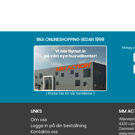
BRA ONLINESHOPPING SEDAN 1998
Mottag v
[ Klicka här för vår berättelse ]
LINKS
MM ACT
Om oss
Alfarveje
4320
Lejr
Logga in på din beställning
Danmark
Kontakta oss
www.mmac