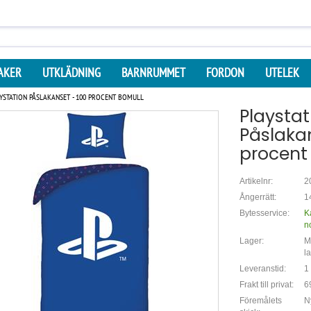
AKER
UTKLÄDNING
BARNRUMMET
FORDON
UTELEK
YSTATION PÅSLAKANSET - 100 PROCENT BOMULL
Playstat
Påslakan
procent
Artikelnr:
2
Ångerrätt:
1
Bytesservice:
K
n
Lager:
Mi
l
Leveranstid:
1
Frakt till privat:
6
Föremålets
N