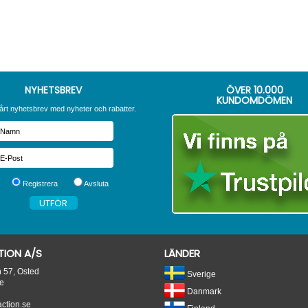
NYHETSBREV
ÖVER
10.000
KUNDOMDÖMEN
årt nyhetsbrev med nyheter och rabatter.
Registrera
Avsluta
ION A/S
LÄNDER
n 57, Osted
Sverige
e
Danmark
tion.se