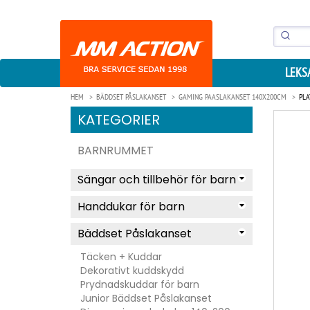
LEKS
HEM
BÄDDSET PÅSLAKANSET
GAMING PAASLAKANSET 140X200CM
PLA
KATEGORIER
BARNRUMMET
Sängar och tillbehör för barn
Handdukar för barn
Bäddset Påslakanset
Täcken + Kuddar
Dekorativt kuddskydd
Prydnadskuddar för barn
Junior Bäddset Påslakanset